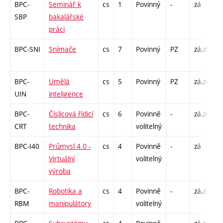
BPC-
Seminář k
cs
1
Povinný
-
zá
S
SBP
bakalářské
práci
BPC-SNI
Snímače
cs
7
Povinný
PZ
zá,zk
P
L
BPC-
Umělá
cs
5
Povinný
PZ
zá,zk
P
UIN
inteligence
C
BPC-
Číslicová řídicí
cs
6
Povinně
-
zá,zk
P
CRT
technika
volitelný
C
BPC-I40
Průmysl 4.0 -
cs
4
Povinně
-
zá
P
Virtuální
volitelný
L
výroba
BPC-
Robotika a
cs
4
Povinně
-
zá,zk
P
RBM
manipulátory
volitelný
C