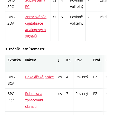
BPC-
Subsystémy
cs
4
Povinně
-
zá,zk
P
SPC
PC
volitelný
L
BPC-
Zpracování a
cs
6
Povinně
-
zá,zk
P
ZDA
digitalizace
volitelný
L
analogových
signálů
3. ročník, letní semestr
Zkratka
Název
J.
Kr.
Pov.
Prof.
Uk.
BPC-
Bakalářská práce
cs
4
Povinný
PZ
zá
BCA
BPC-
Robotika a
cs
7
Povinný
PZ
zá,zk
PRP
zpracování
obrazu