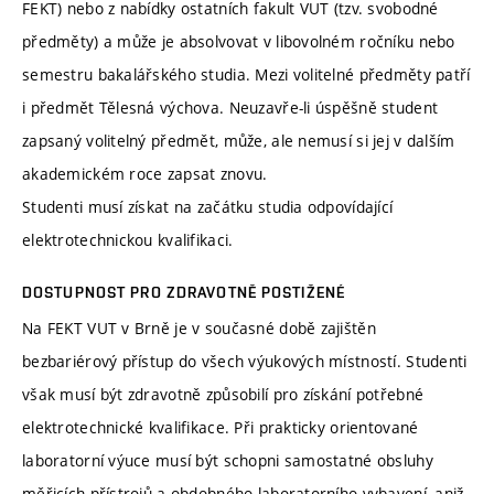
FEKT) nebo z nabídky ostatních fakult VUT (tzv. svobodné
předměty) a může je absolvovat v libovolném ročníku nebo
semestru bakalářského studia. Mezi volitelné předměty patří
i předmět Tělesná výchova. Neuzavře-li úspěšně student
zapsaný volitelný předmět, může, ale nemusí si jej v dalším
akademickém roce zapsat znovu.
Studenti musí získat na začátku studia odpovídající
elektrotechnickou kvalifikaci.
DOSTUPNOST PRO ZDRAVOTNĚ POSTIŽENÉ
Na FEKT VUT v Brně je v současné době zajištěn
bezbariérový přístup do všech výukových místností. Studenti
však musí být zdravotně způsobilí pro získání potřebné
elektrotechnické kvalifikace. Při prakticky orientované
laboratorní výuce musí být schopni samostatné obsluhy
měřicích přístrojů a obdobného laboratorního vybavení, aniž