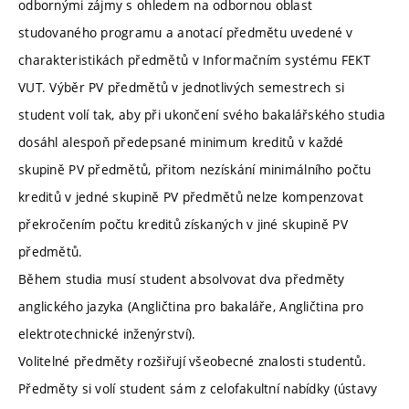
odbornými zájmy s ohledem na odbornou oblast
studovaného programu a anotací předmětu uvedené v
charakteristikách předmětů v Informačním systému FEKT
VUT. Výběr PV předmětů v jednotlivých semestrech si
student volí tak, aby při ukončení svého bakalářského studia
dosáhl alespoň předepsané minimum kreditů v každé
skupině PV předmětů, přitom nezískání minimálního počtu
kreditů v jedné skupině PV předmětů nelze kompenzovat
překročením počtu kreditů získaných v jiné skupině PV
předmětů.
Během studia musí student absolvovat dva předměty
anglického jazyka (Angličtina pro bakaláře, Angličtina pro
elektrotechnické inženýrství).
Volitelné předměty rozšiřují všeobecné znalosti studentů.
Předměty si volí student sám z celofakultní nabídky (ústavy