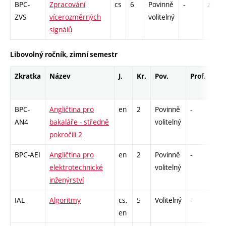
BPC-
Zpracování
cs
6
Povinně
-
zá,zk
ZVS
vícerozměrných
volitelný
signálů
Libovolný ročník, zimní semestr
Zkratka
Název
J.
Kr.
Pov.
Prof.
Uk.
BPC-
Angličtina pro
en
2
Povinně
-
zá,
AN4
bakaláře - středně
volitelný
pokročilí 2
BPC-AEI
Angličtina pro
en
2
Povinně
-
zá,
elektrotechnické
volitelný
inženýrství
IAL
Algoritmy
cs,
5
Volitelný
-
zá,
en