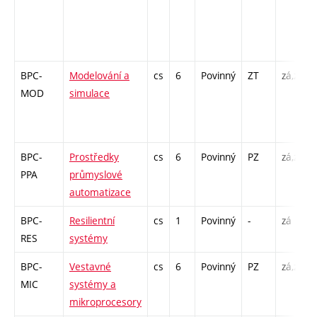
BPC-
Modelování a
cs
6
Povinný
ZT
zá,zk
MOD
simulace
BPC-
Prostředky
cs
6
Povinný
PZ
zá,zk
PPA
průmyslové
automatizace
BPC-
Resilientní
cs
1
Povinný
-
zá
RES
systémy
BPC-
Vestavné
cs
6
Povinný
PZ
zá,zk
MIC
systémy a
mikroprocesory