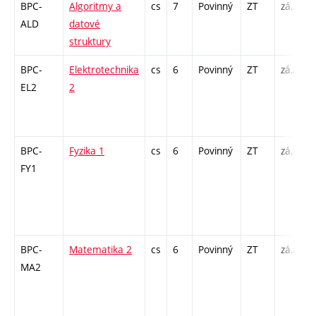
BPC-
Algoritmy a
cs
7
Povinný
ZT
zá,zk
ALD
datové
struktury
BPC-
Elektrotechnika
cs
6
Povinný
ZT
zá,zk
EL2
2
BPC-
Fyzika 1
cs
6
Povinný
ZT
zá,zk
FY1
BPC-
Matematika 2
cs
6
Povinný
ZT
zá,zk
MA2