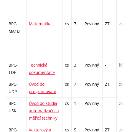
BPC-
Matematika 1
cs
7
Povinný
ZT
zá,zk
MA1B
BPC-
Technická
cs
3
Povinný
-
kl
TDE
dokumentace
BPC-
Úvod do
cs
7
Povinný
ZT
zá,zk
UDP
programování
BPC-
Úvod do studia
cs
1
Povinný
-
zá
USK
automatizační a
měřicí techniky
BPC-
Vektorový a
cs
5
Povinný
ZT
zá,zk