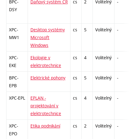
BPC-
Daňový systém ČR
cs
2
Volitelný
-
kl
DSY
XPC-
Desktop systémy
cs
5
Volitelný
-
zk
MW1
Microsoft
Windows
XPC-
Ekologie v
cs
4
Volitelný
-
zá,
EKE
elektrotechnice
BPC-
Elektrické pohony
cs
5
Volitelný
-
zá,
EPB
XPC-EPL
EPLAN -
cs
4
Volitelný
-
kl
projektování v
elektrotechnice
XPC-
Etika podnikání
cs
2
Volitelný
-
zá
EPO