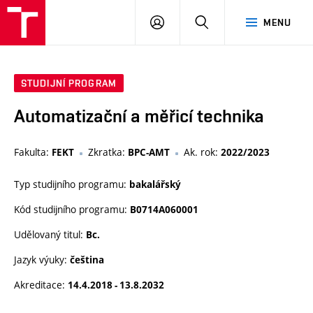
VUT
PŘIHLÁSIT
HLEDAT
MENU
SE
STUDIJNÍ PROGRAM
Automatizační a měřicí technika
Fakulta:
Zkratka:
Ak. rok:
FEKT
BPC-AMT
2022/2023
Typ studijního programu:
bakalářský
Kód studijního programu:
B0714A060001
Udělovaný titul:
Bc.
Jazyk výuky:
čeština
Akreditace:
14.4.2018 - 13.8.2032