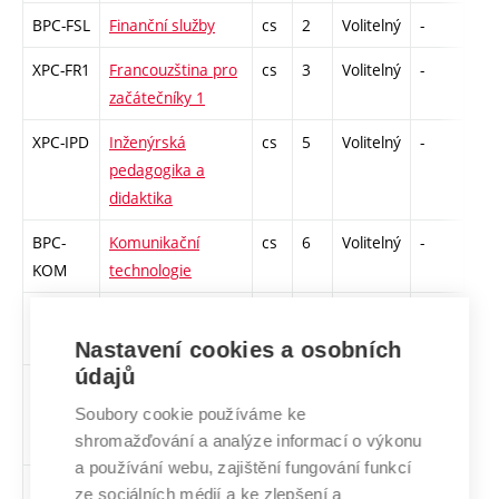
BPC-FSL
Finanční služby
cs
2
Volitelný
-
zá
XPC-FR1
Francouzština pro
cs
3
Volitelný
-
kl
začátečníky 1
XPC-IPD
Inženýrská
cs
5
Volitelný
-
zk
pedagogika a
didaktika
BPC-
Komunikační
cs
6
Volitelný
-
zá,
KOM
technologie
XPC-
Konverzace na
en,
3
Volitelný
-
zá,
KAT
aktuální téma
cs
Nastavení cookies a osobních
údajů
XPC-
Kultura projevu a
cs
5
Volitelný
-
zá
Soubory cookie používáme ke
KPT
tvorba textů
shromažďování a analýze informací o výkonu
a používání webu, zajištění fungování funkcí
XPC-
Laboratorní
cs
0
Volitelný
-
zá
ze sociálních médií a ke zlepšení a