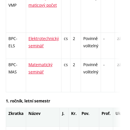
VMP
maticový počet
BPC-
Elektrotechnický
cs
2
Povinně
-
zá
ELS
seminář
volitelný
BPC-
Matematický
cs
2
Povinně
-
zá
MAS
seminář
volitelný
1. ročník, letní semestr
Zkratka
Název
J.
Kr.
Pov.
Prof.
Uk.