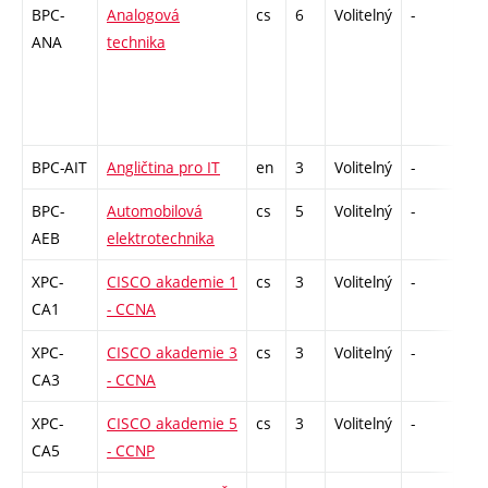
BPC-
Analogová
cs
6
Volitelný
-
zá,
ANA
technika
BPC-AIT
Angličtina pro IT
en
3
Volitelný
-
zá,
BPC-
Automobilová
cs
5
Volitelný
-
zá,
AEB
elektrotechnika
XPC-
CISCO akademie 1
cs
3
Volitelný
-
zk
CA1
- CCNA
XPC-
CISCO akademie 3
cs
3
Volitelný
-
zk
CA3
- CCNA
XPC-
CISCO akademie 5
cs
3
Volitelný
-
zk
CA5
- CCNP