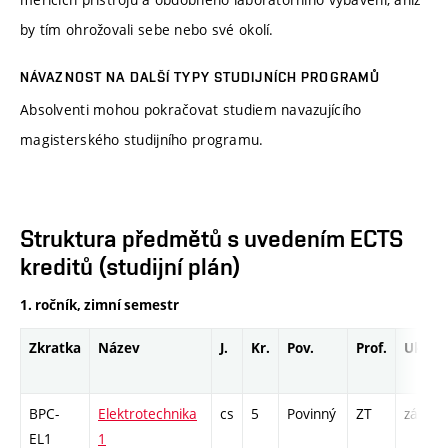
by tím ohrožovali sebe nebo své okolí.
NÁVAZNOST NA DALŠÍ TYPY STUDIJNÍCH PROGRAMŮ
Absolventi mohou pokračovat studiem navazujícího
magisterského studijního programu.
Struktura předmětů s uvedením ECTS
kreditů (studijní plán)
1. ročník, zimní semestr
Zkratka
Název
J.
Kr.
Pov.
Prof.
Uk.
BPC-
Elektrotechnika
cs
5
Povinný
ZT
zá,zk
EL1
1