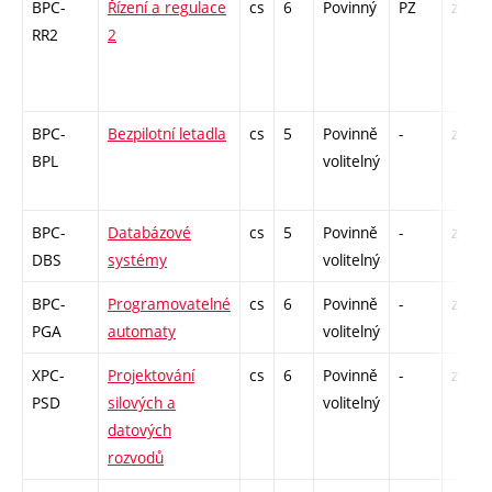
BPC-
Řízení a regulace
cs
6
Povinný
PZ
zá,zk
RR2
2
BPC-
Bezpilotní letadla
cs
5
Povinně
-
zá,zk
BPL
volitelný
BPC-
Databázové
cs
5
Povinně
-
zá,zk
DBS
systémy
volitelný
BPC-
Programovatelné
cs
6
Povinně
-
zá,zk
PGA
automaty
volitelný
XPC-
Projektování
cs
6
Povinně
-
zá,zk
PSD
silových a
volitelný
datových
rozvodů