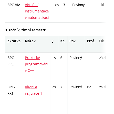
BPC-VIA
Virtuální
cs
3
Povinný
-
kl
instrumentace
v automatizaci
3. ročník, zimní semestr
Zkratka
Název
J.
Kr.
Pov.
Prof.
Uk.
H
r
BPC-
Praktické
cs
6
Povinný
-
zá,zk
P
PPC
programování
C
v C++
/ 
1
BPC-
Řízení a
cs
7
Povinný
PZ
zá,zk
P
RR1
regulace 1
C
1
C