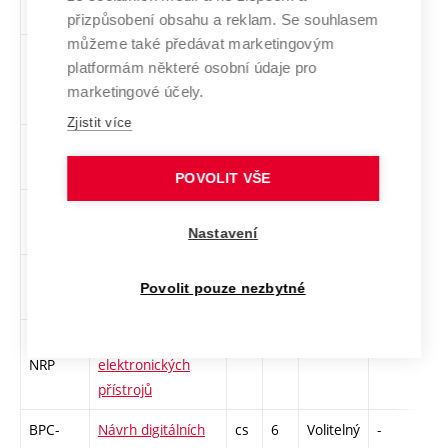
LAD
didaktika
přizpůsobení obsahu a reklam. Se souhlasem
můžeme také předávat marketingovým
BPC-
Lékařská
cs
5
Volitelný
-
zá,
platformám některé osobní údaje pro
LDT
diagnostická
marketingové účely.
technika
Zjistit více
BPC-
Mikroelektronické
cs
2
Volitelný
-
zá
MEP
praktikum
POVOLIT VŠE
BPC-
Multimediální data
cs
5
Volitelný
-
zá,
MSD
v biomedicíně
Nastavení
BPC-
Multimediální
cs
6
Volitelný
-
zá,
Povolit pouze nezbytné
MDS
služby
BPC-
Návrh a realizace
cs
6
Volitelný
-
zá,
NRP
elektronických
přístrojů
BPC-
Návrh digitálních
cs
6
Volitelný
-
zá,