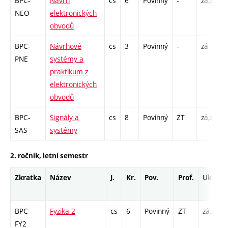
BPC-
Návrh
cs
6
Povinný
-
zá,zk
P
NEO
elektronických
obvodů
BPC-
Návrhové
cs
3
Povinný
-
zá
PNE
systémy a
/
praktikum z
elektronických
obvodů
BPC-
Signály a
cs
8
Povinný
ZT
zá,zk
P
SAS
systémy
2. ročník, letní semestr
Zkratka
Název
J.
Kr.
Pov.
Prof.
Uk.
BPC-
Fyzika 2
cs
6
Povinný
ZT
zá,zk
FY2