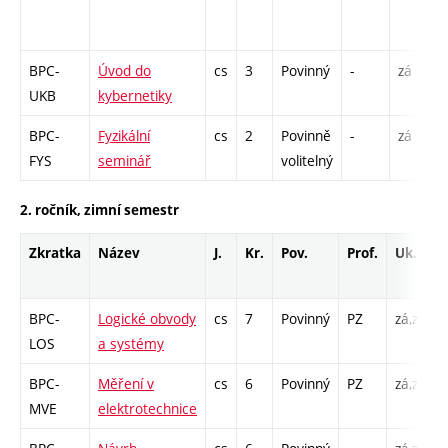
BPC-
Úvod do
cs
3
Povinný
-
zá
UKB
kybernetiky
BPC-
Fyzikální
cs
2
Povinně
-
zá
FYS
seminář
volitelný
2. ročník, zimní semestr
Zkratka
Název
J.
Kr.
Pov.
Prof.
Uk.
BPC-
Logické obvody
cs
7
Povinný
PZ
zá,zk
P
LOS
a systémy
L
BPC-
Měření v
cs
6
Povinný
PZ
zá,zk
P
MVE
elektrotechnice
L