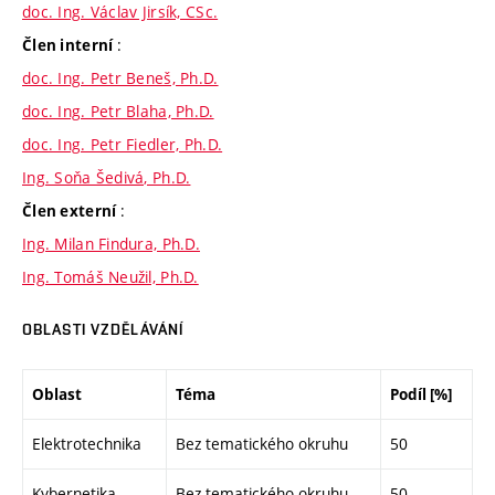
doc. Ing. Václav Jirsík, CSc.
:
Člen interní
doc. Ing. Petr Beneš, Ph.D.
doc. Ing. Petr Blaha, Ph.D.
doc. Ing. Petr Fiedler, Ph.D.
Ing. Soňa Šedivá, Ph.D.
:
Člen externí
Ing. Milan Findura, Ph.D.
Ing. Tomáš Neužil, Ph.D.
OBLASTI VZDĚLÁVÁNÍ
Oblast
Téma
Podíl [%]
Elektrotechnika
Bez tematického okruhu
50
Kybernetika
Bez tematického okruhu
50