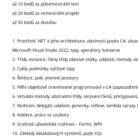
až 10 bodů za půlsemestrální test
až 20 bodů za semestrální projekt
až 50 bodů za zkoušku
1. Prostředí .NET a jeho architektura, vlastnosti jazyka C#, zá
Microsoft Visual Studio 2022, typy, operátory, konverze
2. Třídy, instance, členy třídy (datové složky, události, metody, v
3. Cykly, podmínky, výčtové typy
4. Řetězce, pole, jmenné prostory
5. Pilíře objektově orientované programování v C# (zapouzdření
6. Virtuální metody, abstraktní třídy, skrývání členů, přetypován
7. Rozhraní, delegáti, události, generiky, reflexe, lambda výrazy,
8. Kolekce, práce se soubory
9. Grafické uživatelské rozhraní – Forms, WPF
10. Základy databázových systémů, jazyk SQL