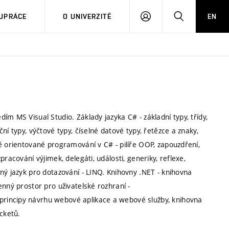
PŘIHLÁSIT
HLEDAT
UPRÁCE
O UNIVERZITĚ
EN
SE
m MS Visual Studio. Základy jazyka C# - základní typy, třídy,
í typy, výčtové typy, číselné datové typy, řetězce a znaky,
ě orientované programování v C# - pilíře OOP, zapouzdření,
racování výjimek, delegáti, události, generiky, reflexe,
ný jazyk pro dotazování - LINQ. Knihovny .NET - knihovna
enný prostor pro uživatelské rozhraní -
rincipy návrhu webové aplikace a webové služby, knihovna
cketů.