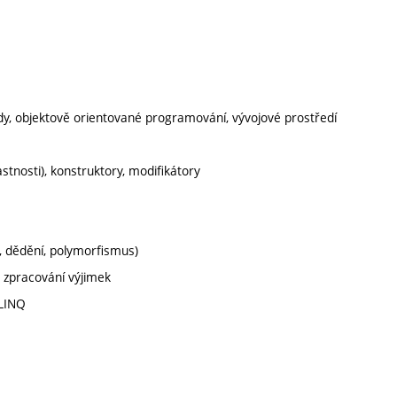
sady, objektově orientované programování, vývojové prostředí
lastnosti), konstruktory, modifikátory
, dědění, polymorfismus)
í, zpracování výjimek
 LINQ