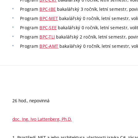
Program
BPC-IBE
bakalářský 3 ročník, letní semestr, povin
Program
BPC-MET
bakalářský 0 ročník, letní semestr, voli
Program
BPC-SEE
bakalářský 0 ročník, letní semestr, voli
Program
BPC-TLI
bakalářský 2 ročník, letní semestr, povin
Program
BPC-AMT
bakalářský 0 ročník, letní semestr, vol
26 hod., nepovinná
doc. Ing. Ivo Lattenberg, Ph.D.
1. Prostředí .NET a jeho architektura, vlastnosti jazyka C#, zá