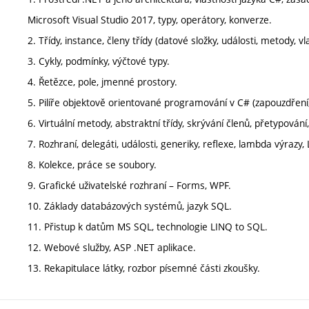
Microsoft Visual Studio 2017, typy, operátory, konverze.
2. Třídy, instance, členy třídy (datové složky, události, metody, v
3. Cykly, podmínky, výčtové typy.
4. Řetězce, pole, jmenné prostory.
5. Pilíře objektově orientované programování v C# (zapouzdření
6. Virtuální metody, abstraktní třídy, skrývání členů, přetypování
7. Rozhraní, delegáti, události, generiky, reflexe, lambda výrazy,
8. Kolekce, práce se soubory.
9. Grafické uživatelské rozhraní – Forms, WPF.
10. Základy databázových systémů, jazyk SQL.
11. Přistup k datům MS SQL, technologie LINQ to SQL.
12. Webové služby, ASP .NET aplikace.
13. Rekapitulace látky, rozbor písemné části zkoušky.