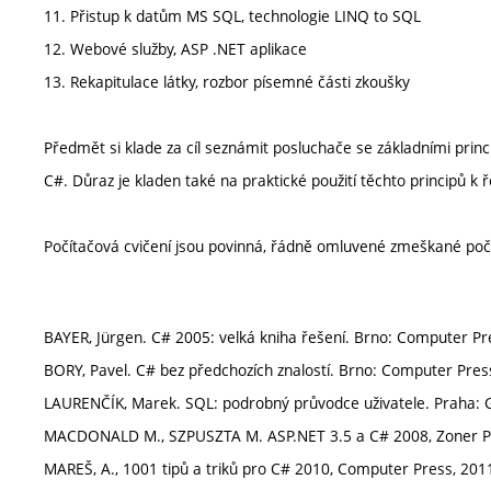
11. Přistup k datům MS SQL, technologie LINQ to SQL
12. Webové služby, ASP .NET aplikace
13. Rekapitulace látky, rozbor písemné části zkoušky
Předmět si klade za cíl seznámit posluchače se základními prin
C#. Důraz je kladen také na praktické použití těchto principů k
Počítačová cvičení jsou povinná, řádně omluvené zmeškané počí
BAYER, Jürgen. C# 2005: velká kniha řešení. Brno: Computer Pr
BORY, Pavel. C# bez předchozích znalostí. Brno: Computer Pres
LAURENČÍK, Marek. SQL: podrobný průvodce uživatele. Praha: G
MACDONALD M., SZPUSZTA M. ASP.NET 3.5 a C# 2008, Zoner Pre
MAREŠ, A., 1001 tipů a triků pro C# 2010, Computer Press, 20