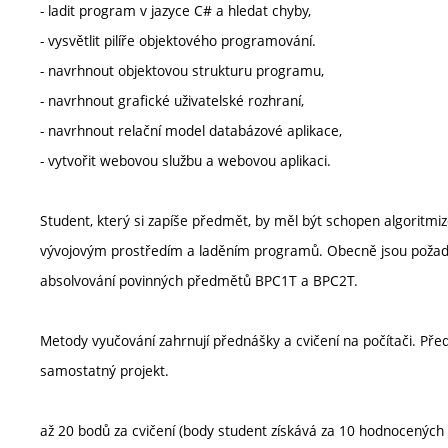
- ladit program v jazyce C# a hledat chyby,
- vysvětlit pilíře objektového programování.
- navrhnout objektovou strukturu programu,
- navrhnout grafické uživatelské rozhraní,
- navrhnout relační model databázové aplikace,
- vytvořit webovou službu a webovou aplikaci.
Student, který si zapíše předmět, by měl být schopen algoritmiz
vývojovým prostředím a laděním programů. Obecně jsou požadov
absolvování povinných předmětů BPC1T a BPC2T.
Metody vyučování zahrnují přednášky a cvičení na počítači. Pře
samostatný projekt.
až 20 bodů za cvičení (body student získává za 10 hodnocených