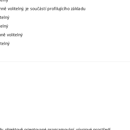
ně volitelný, je součástí profilujícího základu
telný
telný
ně volitelný
itelný
sady, objektově orientované programování, vývojové prostředí