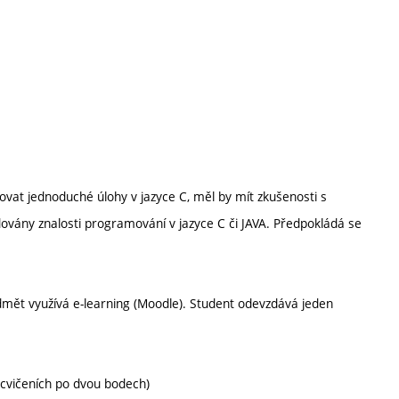
ovat jednoduché úlohy v jazyce C, měl by mít zkušenosti s
ány znalosti programování v jazyce C či JAVA. Předpokládá se
dmět využívá e-learning (Moodle). Student odevzdává jeden
 cvičeních po dvou bodech)