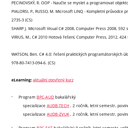
PECINOVSKÝ, R. OOP - Naučte se myslet a programovat objekto
PIALORSI, P., RUSSO, M. Microsoft LINQ - Kompletní průvodce 
2735-3 (CS)
SHARP J. Microsoft Visual C# 2008, Computer Press 2008, 592 s
VIRIUS, M., C# 2010 Hotová řešení, Computer Press, 2012, 424 
WATSON, Ben. C# 4.0: řešení praktických programátorských úlo
978-80-7413-094-6. (CS)
aktuální otevřený kurz
eLearning:
Program
BPC-AUD
bakalářský
specializace
AUDB-TECH
, 2 ročník, letní semestr, povinn
specializace
AUDB-ZVUK
, 2 ročník, letní semestr, povin
Program
BPC-EKT
bakalářský 0 ročník, letní semestr, voli