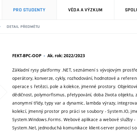
PRO STUDENTY
VĚDA A VÝZKUM
SPOL
DETAIL PŘEDMĚTU
FEKT-BPC-OOP
Ak. rok: 2022/2023
Základní rysy platformy .NET, seznámení s vývojovým prostředí
operátory, konverze, cykly, rozhodování, hodnotové a referenčn
operace s řetězci, pole a kolekce, jmenné prostory. Objektov
dědičnost, polymorfismus, přetypování, doba života objektu, zp
anonymní třídy, typy var a dynamic, lambda výrazy, integrova
kolekcí, jmenný prostor pro práci se soubory - System.IO, jm
System.Windows.Forms. Webové aplikace a webové služby - p
System.Net, jednoduchá komunikace klient-server pomocí so