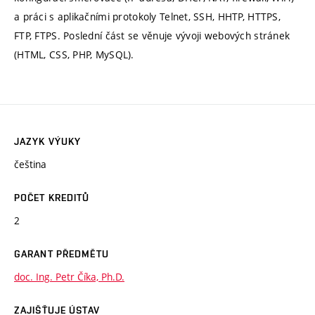
a práci s aplikačními protokoly Telnet, SSH, HHTP, HTTPS,
FTP, FTPS. Poslední část se věnuje vývoji webových stránek
(HTML, CSS, PHP, MySQL).
JAZYK VÝUKY
čeština
POČET KREDITŮ
2
GARANT PŘEDMĚTU
doc. Ing. Petr Číka, Ph.D.
ZAJIŠŤUJE ÚSTAV