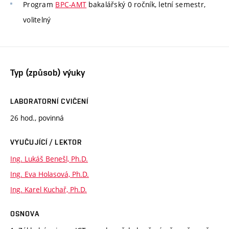
Program
BPC-AMT
bakalářský 0 ročník, letní semestr,
volitelný
Typ (způsob) výuky
LABORATORNÍ CVIČENÍ
26 hod., povinná
VYUČUJÍCÍ / LEKTOR
Ing. Lukáš Benešl, Ph.D.
Ing. Eva Holasová, Ph.D.
Ing. Karel Kuchař, Ph.D.
OSNOVA