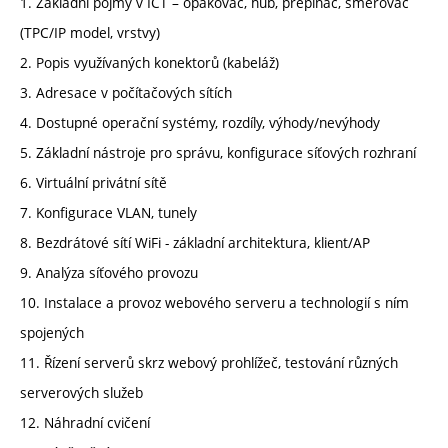
1. Základní pojmy v ICT – opakovač, hub, přepínač, směrovač
(TPC/IP model, vrstvy)
2. Popis využívaných konektorů (kabeláž)
3. Adresace v počítačových sítích
4. Dostupné operační systémy, rozdíly, výhody/nevýhody
5. Základní nástroje pro správu, konfigurace síťových rozhraní
6. Virtuální privátní sítě
7. Konfigurace VLAN, tunely
8. Bezdrátové sítí WiFi - základní architektura, klient/AP
9. Analýza síťového provozu
10. Instalace a provoz webového serveru a technologií s ním
spojených
11. Řízení serverů skrz webový prohlížeč, testování různých
serverových služeb
12. Náhradní cvičení