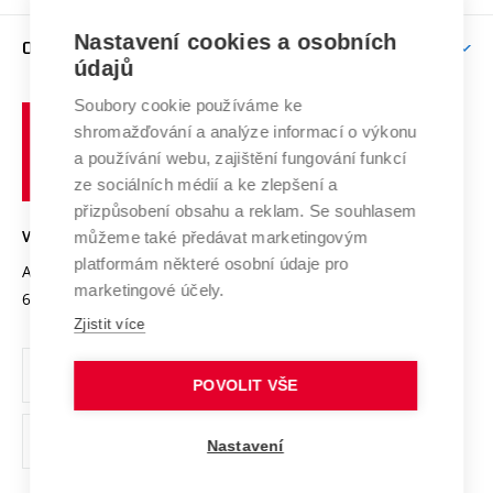
Podpora excelence
Závěrečné práce
Studium bez bariér
Zpracování osobních údajů uchazečů o studium
Firemní spolupráce
Mezinárodní vědecká rada
Nastavení cookies a osobních
O UNIVERZITĚ
Doktorské studium
Podpora podnikání
E-přihláška
údajů
Zahraniční spolupráce
Systém zajišťování kvality výzkumu
Profil univerzity
Spolupráce se školami
Soubory cookie používáme ke
Vysoké
Výzkumné infrastruktury
shromažďování a analýze informací o výkonu
Udržitelná univerzita
učení
Služby univerzity
Transfer znalostí
a používání webu, zajištění fungování funkcí
technické
Podnikavá univerzita / ContriBUTe
Mezinárodní dohody
ze sociálních médií a ke zlepšení a
Open Science
v
Bezpečná univerzita
přizpůsobení obsahu a reklam. Se souhlasem
Univerzitní sítě
Brně
Projekty
můžeme také předávat marketingovým
VYSOKÉ UČENÍ TECHNICKÉ V BRNĚ
Vyznamenání
platformám některé osobní údaje pro
Projekty ze strukturálních fondů
Antonínská 548/1
www.vut.cz
marketingové účely.
Organizační struktura
602 00 Brno
vut@vutbr.cz
Specifický výzkum
Zjistit více
Úřední deska
Ochrana osobních údajů
POVOLIT VŠE
(externí
Pracovní příležitosti
Nastavení
odkaz)
Podpora a rozvoj zaměstnanců a studujících