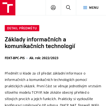
VUT
PŘIHLÁSIT
HLEDAT
MENU
SE
DETAIL PŘEDMĚTU
Základy informačních a
komunikačních technologií
FEKT-BPC-PIS
Ak. rok: 2022/2023
Předmět si klade za cíl předat základní informace o
informačních a komunikačních technologiích pomocí
praktických ukázek. První část se věnuje jednotlivým vrstvám
síťového modelu TCP/IP, kde získáte obecný přehled o
síťových prvcích a jejich funkcích. Prakticky si vyzkoušíte
konfiguraci směrovače (IP adresa, DHCP, NAT, firewall, WiFi)