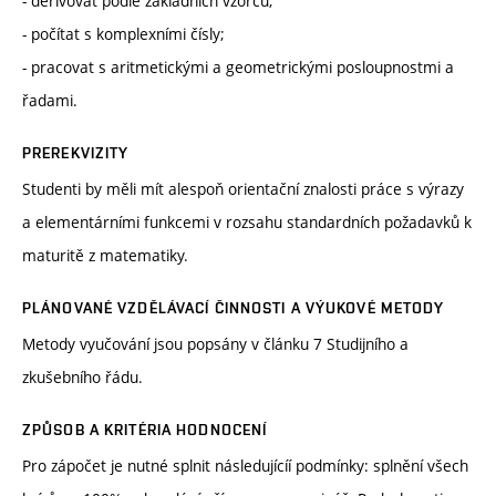
- derivovat podle základních vzorců;
- počítat s komplexními čísly;
- pracovat s aritmetickými a geometrickými posloupnostmi a
řadami.
PREREKVIZITY
Studenti by měli mít alespoň orientační znalosti práce s výrazy
a elementárními funkcemi v rozsahu standardních požadavků k
maturitě z matematiky.
PLÁNOVANÉ VZDĚLÁVACÍ ČINNOSTI A VÝUKOVÉ METODY
Metody vyučování jsou popsány v článku 7 Studijního a
zkušebního řádu.
ZPŮSOB A KRITÉRIA HODNOCENÍ
Pro zápočet je nutné splnit následujícíí podmínky: splnění všech