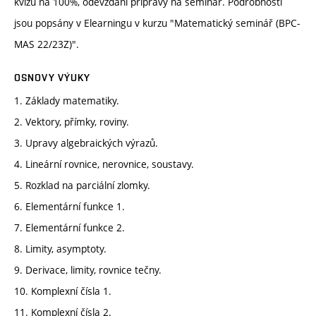
kvízů na 100%, odevzdání přípravy na seminář. Podrobnosti
jsou popsány v Elearningu v kurzu "Matematický seminář (BPC-
MAS 22/23Z)".
OSNOVY VÝUKY
1. Základy matematiky.
2. Vektory, přímky, roviny.
3. Upravy algebraických výrazů.
4. Lineární rovnice, nerovnice, soustavy.
5. Rozklad na parciální zlomky.
6. Elementární funkce 1.
7. Elementární funkce 2.
8. Limity, asymptoty.
9. Derivace, limity, rovnice tečny.
10. Komplexní čísla 1.
11. Komplexní čísla 2.