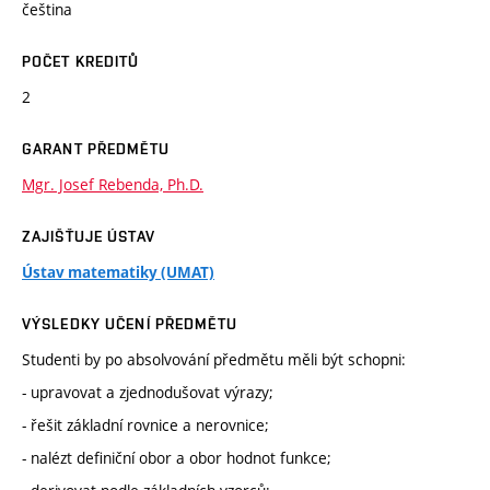
čeština
POČET KREDITŮ
2
GARANT PŘEDMĚTU
Mgr. Josef Rebenda, Ph.D.
ZAJIŠŤUJE ÚSTAV
Ústav matematiky (UMAT)
VÝSLEDKY UČENÍ PŘEDMĚTU
Studenti by po absolvování předmětu měli být schopni:
- upravovat a zjednodušovat výrazy;
- řešit základní rovnice a nerovnice;
- nalézt definiční obor a obor hodnot funkce;