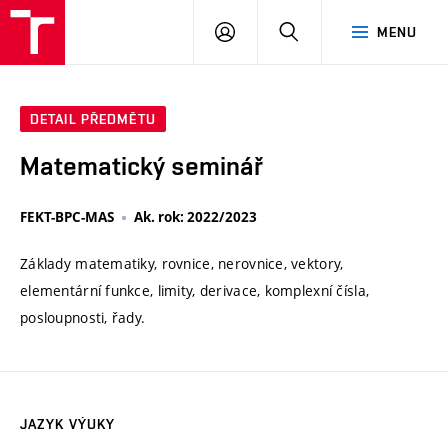
VUT
PŘIHLÁSIT
HLEDAT
MENU
SE
DETAIL PŘEDMĚTU
Matematický seminář
FEKT-BPC-MAS
Ak. rok: 2022/2023
Základy matematiky, rovnice, nerovnice, vektory,
elementární funkce, limity, derivace, komplexní čísla,
posloupnosti, řady.
JAZYK VÝUKY