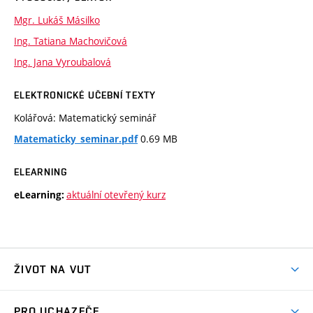
Mgr. Lukáš Másilko
Ing. Tatiana Machovičová
Ing. Jana Vyroubalová
ELEKTRONICKÉ UČEBNÍ TEXTY
Kolářová: Matematický seminář
0.69 MB
Matematicky_seminar.pdf
ELEARNING
aktuální otevřený kurz
eLearning:
ŽIVOT NA VUT
Atmosféra VUT
PRO UCHAZEČE