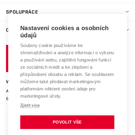
Aktivity pro juniory
Studentský život
odkaz)
Věda a výzkum na VUT
Harmonogram akademického roku
Zpracování osobních údajů studentů
Sociální bezpečí
SPOLUPRÁCE
Celoživotní vzdělávání
Brno
Podpora excelence
Závěrečné práce
Studium bez bariér
Zpracování osobních údajů uchazečů o studium
Firemní spolupráce
Mezinárodní vědecká rada
Nastavení cookies a osobních
O UNIVERZITĚ
Doktorské studium
Podpora podnikání
E-přihláška
údajů
Zahraniční spolupráce
Systém zajišťování kvality výzkumu
Profil univerzity
Spolupráce se školami
Soubory cookie používáme ke
Vysoké
Výzkumné infrastruktury
shromažďování a analýze informací o výkonu
Udržitelná univerzita
učení
Služby univerzity
Transfer znalostí
a používání webu, zajištění fungování funkcí
technické
Podnikavá univerzita / ContriBUTe
Mezinárodní dohody
ze sociálních médií a ke zlepšení a
Open Science
v
Bezpečná univerzita
přizpůsobení obsahu a reklam. Se souhlasem
Univerzitní sítě
Brně
Projekty
můžeme také předávat marketingovým
VYSOKÉ UČENÍ TECHNICKÉ V BRNĚ
Vyznamenání
platformám některé osobní údaje pro
Projekty ze strukturálních fondů
Antonínská 548/1
www.vut.cz
marketingové účely.
Organizační struktura
602 00 Brno
vut@vutbr.cz
Specifický výzkum
Zjistit více
Úřední deska
Ochrana osobních údajů
POVOLIT VŠE
(externí