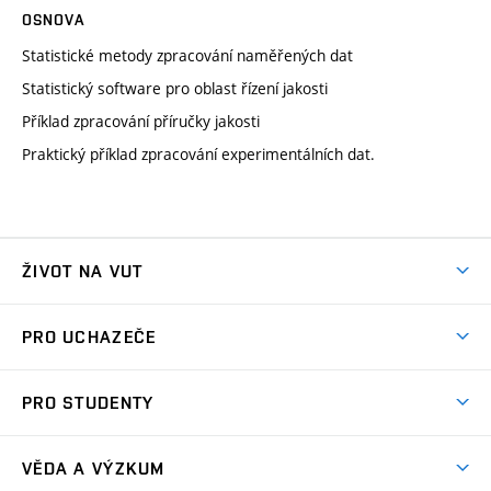
OSNOVA
Statistické metody zpracování naměřených dat
Statistický software pro oblast řízení jakosti
Příklad zpracování příručky jakosti
Praktický příklad zpracování experimentálních dat.
ŽIVOT NA VUT
Atmosféra VUT
PRO UCHAZEČE
Prostory školy
Proč na VUT
Koleje
PRO STUDENTY
Studijní programy
Stravování
Předměty
Studijní předpisy
Studium a stáže v zahraničí
Stipendia
Dny otevřených dveří
VĚDA A VÝZKUM
Sport na VUT
(externí
Studijní programy
Poplatky za studium
Uznání zahraničního vzdělání
Knihovny