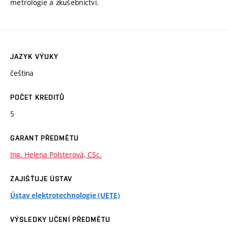
metrologie a zkušebnictví.
JAZYK VÝUKY
čeština
POČET KREDITŮ
5
GARANT PŘEDMĚTU
Ing. Helena Polsterová, CSc.
ZAJIŠŤUJE ÚSTAV
Ústav elektrotechnologie (UETE)
VÝSLEDKY UČENÍ PŘEDMĚTU