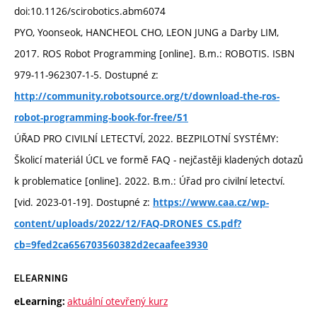
doi:10.1126/scirobotics.abm6074
PYO, Yoonseok, HANCHEOL CHO, LEON JUNG a Darby LIM,
2017. ROS Robot Programming [online]. B.m.: ROBOTIS. ISBN
979-11-962307-1-5. Dostupné z:
http://community.robotsource.org/t/download-the-ros-
robot-programming-book-for-free/51
ÚŘAD PRO CIVILNÍ LETECTVÍ, 2022. BEZPILOTNÍ SYSTÉMY:
Školicí materiál ÚCL ve formě FAQ - nejčastěji kladených dotazů
k problematice [online]. 2022. B.m.: Úřad pro civilní letectví.
[vid. 2023-01-19]. Dostupné z:
https://www.caa.cz/wp-
content/uploads/2022/12/FAQ-DRONES_CS.pdf?
cb=9fed2ca656703560382d2ecaafee3930
ELEARNING
aktuální otevřený kurz
eLearning: