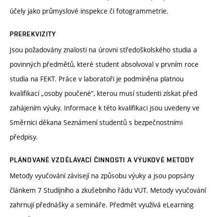
účely jako průmyslové inspekce či fotogrammetrie.
PREREKVIZITY
Jsou požadovány znalosti na úrovni středoškolského studia a
povinných předmětů, které student absolvoval v prvním roce
studia na FEKT. Práce v laboratoři je podmíněna platnou
kvalifikací „osoby poučené“, kterou musí studenti získat před
zahájením výuky. Informace k této kvalifikaci jsou uvedeny ve
Směrnici děkana Seznámení studentů s bezpečnostními
předpisy.
PLÁNOVANÉ VZDĚLÁVACÍ ČINNOSTI A VÝUKOVÉ METODY
Metody vyučování závisejí na způsobu výuky a jsou popsány
článkem 7 Studijního a zkušebního řádu VUT. Metody vyučování
zahrnují přednášky a semináře. Předmět využívá eLearning