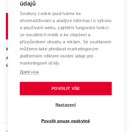
E-přihláška
údajů
Zahraniční spolupráce
Systém zajišťování kvality výzkumu
Profil univerzity
Spolupráce se školami
Soubory cookie používáme ke
Vysoké
Výzkumné infrastruktury
shromažďování a analýze informací o výkonu
Udržitelná univerzita
učení
Služby univerzity
Transfer znalostí
a používání webu, zajištění fungování funkcí
technické
Podnikavá univerzita / ContriBUTe
Mezinárodní dohody
ze sociálních médií a ke zlepšení a
Open Science
v
Bezpečná univerzita
přizpůsobení obsahu a reklam. Se souhlasem
Univerzitní sítě
Brně
Projekty
můžeme také předávat marketingovým
VYSOKÉ UČENÍ TECHNICKÉ V BRNĚ
Vyznamenání
platformám některé osobní údaje pro
Projekty ze strukturálních fondů
Antonínská 548/1
www.vut.cz
marketingové účely.
Organizační struktura
602 00 Brno
vut@vutbr.cz
Specifický výzkum
Zjistit více
Úřední deska
Ochrana osobních údajů
POVOLIT VŠE
(externí
Pracovní příležitosti
Nastavení
odkaz)
Podpora a rozvoj zaměstnanců a studujících
Povolit pouze nezbytné
Rovné příležitosti
Copyright © 2026 VUT