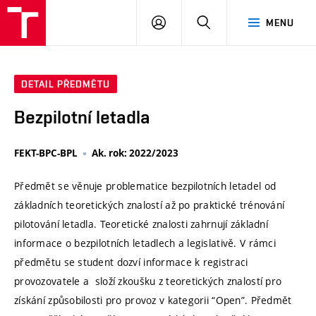
VUT
PŘIHLÁSIT
HLEDAT
MENU
SE
DETAIL PŘEDMĚTU
Bezpilotní letadla
FEKT-BPC-BPL
Ak. rok: 2022/2023
Předmět se věnuje problematice bezpilotních letadel od
základních teoretických znalostí až po praktické trénování
pilotování letadla. Teoretické znalosti zahrnují základní
informace o bezpilotních letadlech a legislativě. V rámci
předmětu se student dozví informace k registraci
provozovatele a složí zkoušku z teoretických znalostí pro
získání způsobilosti pro provoz v kategorii “Open”. Předmět