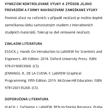
VYMEZENÍ KONTROLOVANÉ VÝUKY A ZPŮSOB JEJÍHO
PROVÁDĚNÍ A FORMY NAHRAZOVÁNÍ ZAMEŠKANÉ VÝUKY
Povinná účast na cvičeních, v případě neúčasti je možno doplnit
zameškanou látku samostatným studiem z interaktivních
studijních materiálů. Tolerují se dvě omluvené neúčasti.
ZÁKLADNÍ LITERATURA
ESSICK, J. Hands On Introduction to LabVIEW for Scientists and
Engineers. 4th Edition. 2018. Oxford University Press. ISBN
978-0190853068. (CS)
JENNINGS, R., DE LA CUEVA, F. LabVIEW Graphical
Programming. Fifth Edition, 2019. McGraw-Hill Education. ISBN
9781260135268. (CS)
DOPORUČENÁ LITERATURA
VLACH, J. Začínáme s LabVIEW. BEN technická literatura. Praha,