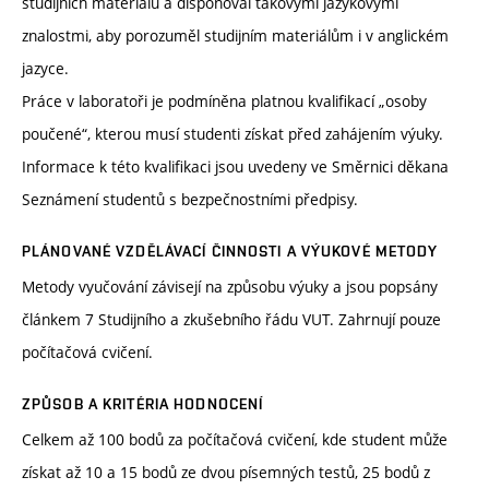
studijních materiálů a disponoval takovými jazykovými
znalostmi, aby porozuměl studijním materiálům i v anglickém
jazyce.
Práce v laboratoři je podmíněna platnou kvalifikací „osoby
poučené“, kterou musí studenti získat před zahájením výuky.
Informace k této kvalifikaci jsou uvedeny ve Směrnici děkana
Seznámení studentů s bezpečnostními předpisy.
PLÁNOVANÉ VZDĚLÁVACÍ ČINNOSTI A VÝUKOVÉ METODY
Metody vyučování závisejí na způsobu výuky a jsou popsány
článkem 7 Studijního a zkušebního řádu VUT. Zahrnují pouze
počítačová cvičení.
ZPŮSOB A KRITÉRIA HODNOCENÍ
Celkem až 100 bodů za počítačová cvičení, kde student může
získat až 10 a 15 bodů ze dvou písemných testů, 25 bodů z