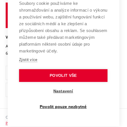
Profil univerzity
Spolupráce se školami
Soubory cookie používáme ke
Vysoké
Výzkumné infrastruktury
shromažďování a analýze informací o výkonu
Udržitelná univerzita
učení
Služby univerzity
Transfer znalostí
a používání webu, zajištění fungování funkcí
technické
Podnikavá univerzita / ContriBUTe
Mezinárodní dohody
ze sociálních médií a ke zlepšení a
Open Science
v
Bezpečná univerzita
přizpůsobení obsahu a reklam. Se souhlasem
Univerzitní sítě
Brně
Projekty
můžeme také předávat marketingovým
VYSOKÉ UČENÍ TECHNICKÉ V BRNĚ
Vyznamenání
platformám některé osobní údaje pro
Projekty ze strukturálních fondů
Antonínská 548/1
www.vut.cz
marketingové účely.
Organizační struktura
602 00 Brno
vut@vutbr.cz
Specifický výzkum
Zjistit více
Úřední deska
Ochrana osobních údajů
POVOLIT VŠE
(externí
Pracovní příležitosti
Nastavení
odkaz)
Podpora a rozvoj zaměstnanců a studujících
Povolit pouze nezbytné
Rovné příležitosti
Copyright © 2026 VUT
Sociální bezpečí
Prohlášení o přístupnosti