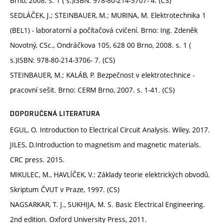
Brno, 2008. s. 1 ( s.)ISBN: 978-80-214-3707- 4. (CS)
SEDLÁČEK, J.; STEINBAUER, M.; MURINA, M. Elektrotechnika 1
(BEL1) - laboratorní a počítačová cvičení. Brno: Ing. Zdeněk
Novotný, CSc., Ondráčkova 105, 628 00 Brno, 2008. s. 1 (
s.)ISBN: 978-80-214-3706- 7. (CS)
STEINBAUER, M.; KALÁB, P. Bezpečnost v elektrotechnice -
pracovní sešit. Brno: CERM Brno, 2007. s. 1-41. (CS)
DOPORUČENÁ LITERATURA
EGUL, O. Introduction to Electrical Circuit Analysis. Wiley, 2017.
JILES, D.Introduction to magnetism and magnetic materials.
CRC press. 2015.
MIKULEC, M., HAVLÍČEK, V.: Základy teorie elektrických obvodů.
Skriptum ČVUT v Praze, 1997. (CS)
NAGSARKAR, T. J., SUKHIJA, M. S. Basic Electrical Engineering.
2nd edition. Oxford University Press, 2011.