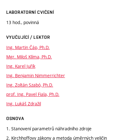
LABORATORNÍ CVIČENÍ
13 hod., povinná
VYUČUJÍCÍ / LEKTOR
Ing. Martin Čáp, Ph.D.
Mgr. Miloš Klíma, Ph.D.
Ing. Karel Juřík
Ing. Benjamin Nimmerrichter
Ing. Zoltán Szabó, Ph.D.
prof. Ing. Pavel Fiala, Ph.D.
Ing. Lukáš Zdražil
OSNOVA
1. Stanovení parametrů náhradního zdroje
2. Kirchhoffovy zákony a metoda úměrných veličin