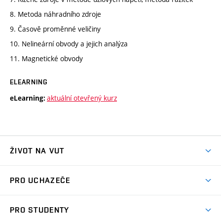
8. Metoda náhradního zdroje
9. Časově proměnné veličiny
10. Nelineární obvody a jejich analýza
11. Magnetické obvody
ELEARNING
aktuální otevřený kurz
eLearning:
ŽIVOT NA VUT
Atmosféra VUT
PRO UCHAZEČE
Prostory školy
Proč na VUT
Koleje
PRO STUDENTY
Studijní programy