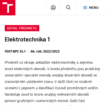
VUT
PŘIHLÁSIT
HLEDAT
MENU
SE
DETAIL PŘEDMĚTU
Elektrotechnika 1
FEKT-BPC-EL1
Ak. rok: 2022/2023
Předmět se věnuje základům elektrotechniky a zejména
teorii elektrických obvodů. V úvodu předmětu jsou probírány
univerzální i speciální metody analýzy lineárních obvodů ve
stacionárním ustáleném stavu. V další části se studenti
seznámí s popisem a klasifikací časově proměnných veličin.
Následuje úvod to teorie analýzy nelineárních obvodů
pomocí grafických i numerických metod. Další část