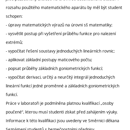
rozsahu použitého matematického aparátu by měl být student
schopen:
- úpravy matematických výrazů na úrovni sš matematiky;
- vysvětlit postup při vyšetření průběhu funkce pro nalezení
extrémů;
- vypočítat řešení soustavy jednoduchých lineárních rovnic;
- aplikovat základní postupy maticového počtu;
- popsat průběhy základních goniometrických funkcí;
- vypočítat derivaci, určitý a neurčitý integrál jednoduchých
lineární funkcí jedné proměnné a základních goniometrických
funkcí.
Práce v laboratoři je podmíněna platnou kvalifikací „osoby
poučené“, kterou musí studenti získat před zahájením výuky.
Informace k této kvalifikaci jsou uvedeny ve Směrnici děkana
Seznámení studentů s bezpečnostními předpisy.