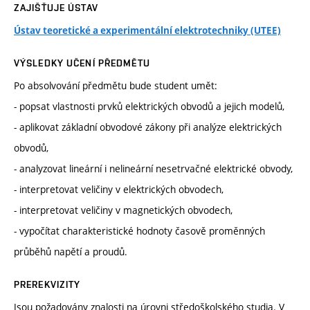
ZAJIŠŤUJE ÚSTAV
Ústav teoretické a experimentální elektrotechniky (UTEE)
VÝSLEDKY UČENÍ PŘEDMĚTU
Po absolvování předmětu bude student umět:
- popsat vlastnosti prvků elektrických obvodů a jejich modelů,
- aplikovat základní obvodové zákony při analýze elektrických
obvodů,
- analyzovat lineární i nelineární nesetrvačné elektrické obvody,
- interpretovat veličiny v elektrických obvodech,
- interpretovat veličiny v magnetických obvodech,
- vypočítat charakteristické hodnoty časově proměnných
průběhů napětí a proudů.
PREREKVIZITY
Jsou požadovány znalosti na úrovni středoškolského studia. V