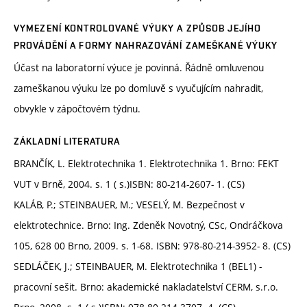
VYMEZENÍ KONTROLOVANÉ VÝUKY A ZPŮSOB JEJÍHO
PROVÁDĚNÍ A FORMY NAHRAZOVÁNÍ ZAMEŠKANÉ VÝUKY
Účast na laboratorní výuce je povinná. Řádně omluvenou
zameškanou výuku lze po domluvě s vyučujícím nahradit,
obvykle v zápočtovém týdnu.
ZÁKLADNÍ LITERATURA
BRANČÍK, L. Elektrotechnika 1. Elektrotechnika 1. Brno: FEKT
VUT v Brně, 2004. s. 1 ( s.)ISBN: 80-214-2607- 1. (CS)
KALÁB, P.; STEINBAUER, M.; VESELÝ, M. Bezpečnost v
elektrotechnice. Brno: Ing. Zdeněk Novotný, CSc, Ondráčkova
105, 628 00 Brno, 2009. s. 1-68. ISBN: 978-80-214-3952- 8. (CS)
SEDLÁČEK, J.; STEINBAUER, M. Elektrotechnika 1 (BEL1) -
pracovní sešit. Brno: akademické nakladatelství CERM, s.r.o.