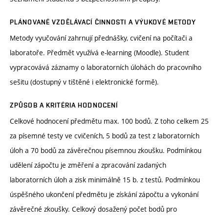
PLÁNOVANÉ VZDĚLÁVACÍ ČINNOSTI A VÝUKOVÉ METODY
Metody vyučování zahrnují přednášky, cvičení na počítači a
laboratoře. Předmět využívá e-learning (Moodle). Student
vypracovává záznamy o laboratorních úlohách do pracovního
sešitu (dostupný v tištěné i elektronické formě).
ZPŮSOB A KRITÉRIA HODNOCENÍ
Celkové hodnocení předmětu max. 100 bodů. Z toho celkem 25
za písemné testy ve cvičeních, 5 bodů za test z laboratorních
úloh a 70 bodů za závěrečnou písemnou zkoušku. Podmínkou
udělení zápočtu je změření a zpracování zadaných
laboratorních úloh a zisk minimálně 15 b. z testů. Podmínkou
úspěšného ukončení předmětu je získání zápočtu a vykonání
závěrečné zkoušky. Celkový dosažený počet bodů pro