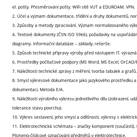
el. pošty. Přesměrování pošty. WiFi sítě VUT a EDUROAM. VPN.
2. Účel a význam dokumentace, třídění a druhy dokumentů, nor
3. Způsoby a metody zpracování. Význam normalizovaného výk
4. Textové dokumenty (ČSN ISO 5966), požadavky na uspořádání,
diagramy. Informační databáze – základy, rešerše.
5. Způsob technické přípravy výroby před nástupem IT, výrazná
6. Prostředky počítačové podpory (MS Word, MS Excel, OrCAD/
7. Náležitosti technické zprávy z měření, tvorba tabulek a grafů.
8. Smysl výkresové dokumentace jako jazykového prostředku 
dokumentaci, Metoda E/A.
9. Náležitosti výrobního výkresu jednotlivého dílu (zobrazení, u
tolerance stavu povrchu).
10. Výkres sestavení, jeho smysl a odlišnosti, výkresy s elektric
11. Elektrotechnická schémata – značky komponent (součástí), 
Písmeno-číslicové označování předmětů v elektrotechnice.