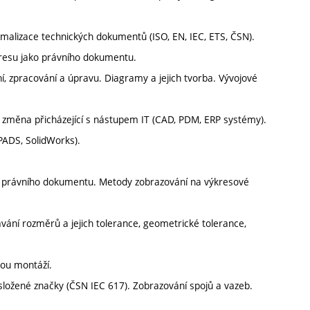
malizace technických dokumentů (ISO, EN, IEC, ETS, ČSN).
resu jako právního dokumentu.
 zpracování a úpravu. Diagramy a jejich tvorba. Vývojové
 změna přicházející s nástupem IT (CAD, PDM, ERP systémy).
PADS, SolidWorks).
a právního dokumentu. Metody zobrazování na výkresové
dávání rozměrů a jejich tolerance, geometrické tolerance,
kou montáží.
složené značky (ČSN IEC 617). Zobrazování spojů a vazeb.