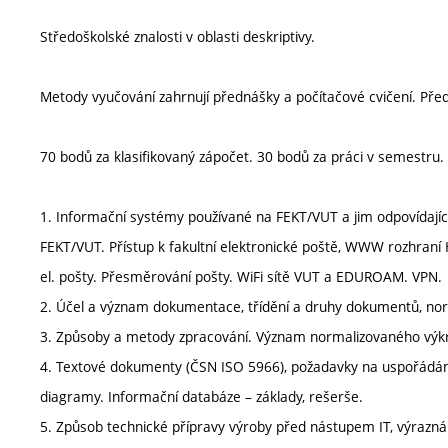
Středoškolské znalosti v oblasti deskriptivy.
Metody vyučování zahrnují přednášky a počítačové cvičení. Před
70 bodů za klasifikovaný zápočet. 30 bodů za práci v semestru.
1. Informační systémy používané na FEKT/VUT a jim odpovídající 
FEKT/VUT. Přístup k fakultní elektronické poště, WWW rozhraní Ho
el. pošty. Přesměrování pošty. WiFi sítě VUT a EDUROAM. VPN.
2. Účel a význam dokumentace, třídění a druhy dokumentů, nor
3. Způsoby a metody zpracování. Význam normalizovaného výk
4. Textové dokumenty (ČSN ISO 5966), požadavky na uspořádání,
diagramy. Informační databáze – základy, rešerše.
5. Způsob technické přípravy výroby před nástupem IT, výrazná