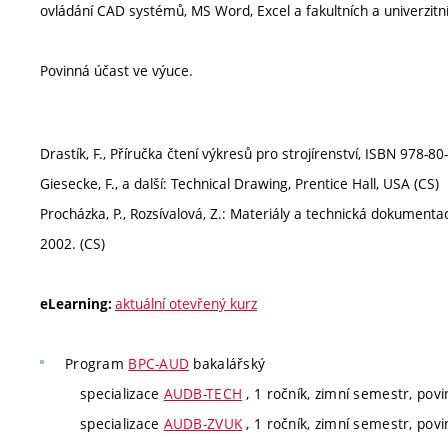
ovládání CAD systémů, MS Word, Excel a fakultních a univerzit
Povinná účast ve výuce.
Drastík, F., Příručka čtení výkresů pro strojírenství, ISBN 978-8
Giesecke, F., a další: Technical Drawing, Prentice Hall, USA (CS)
Procházka, P., Rozsívalová, Z.: Materiály a technická dokument
2002. (CS)
aktuální otevřený kurz
eLearning:
Program
BPC-AUD
bakalářský
specializace
AUDB-TECH
, 1 ročník, zimní semestr, povi
specializace
AUDB-ZVUK
, 1 ročník, zimní semestr, povi