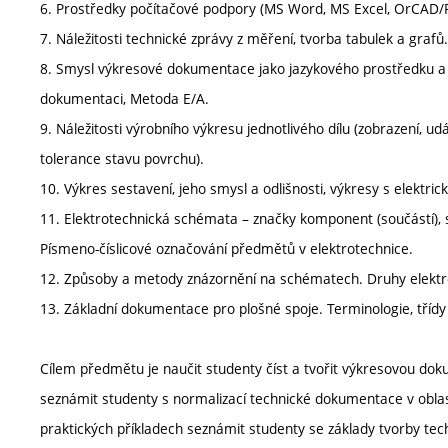
6. Prostředky počítačové podpory (MS Word, MS Excel, OrCAD/
7. Náležitosti technické zprávy z měření, tvorba tabulek a grafů.
8. Smysl výkresové dokumentace jako jazykového prostředku 
dokumentaci, Metoda E/A.
9. Náležitosti výrobního výkresu jednotlivého dílu (zobrazení, u
tolerance stavu povrchu).
10. Výkres sestavení, jeho smysl a odlišnosti, výkresy s elektric
11. Elektrotechnická schémata – značky komponent (součástí), 
Písmeno-číslicové označování předmětů v elektrotechnice.
12. Způsoby a metody znázornění na schématech. Druhy elekt
13. Základní dokumentace pro plošné spoje. Terminologie, třídy 
Cílem předmětu je naučit studenty číst a tvořit výkresovou d
seznámit studenty s normalizací technické dokumentace v oblast
praktických příkladech seznámit studenty se základy tvorby te