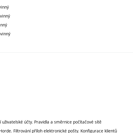
vinný
ovinný
inný
ovinný
uživatelské účty. Pravidla a směrnice počítačové sítě
rde. Filtrování příloh elektronické pošty. Konfigurace klientů