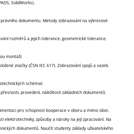
PADS, SolidWorks).
a právního dokumentu. Metody zobrazování na výkresové
dávání rozměrů a jejich tolerance, geometrické tolerance,
kou montáží.
složené značky (ČSN IEC 617). Zobrazování spojů a vazeb.
rotechnických schémat.
přesnosti, provedení, náležitosti základních dokumentů.
okumentaci pro schopnost kooperace v oboru a mimo obor,
i elektrotechniky, způsoby a nároky na její zpracování. Na
chnických dokumentů. Naučit studenty základy uživatelského