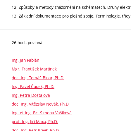
12. Způsoby a metody znázornění na schématech. Druhy elekt
13. Základní dokumentace pro plošné spoje. Terminologie, třídy 
26 hod., povinná
Ing. Jan Fabián
Mgr. František Martínek
doc. Ing. Tomáš Binar, Ph.D.
Ing. Pavel Čudek, Ph.D.
Ing. Petra Dostalová
doc. Ing. Vítězslav Novák, Ph.D.
Ing. et Ing. Bc. Simona Vašíková
prof. Ing. Jiří Maxa, Ph.D.
doc. Ing. Petr Křivík, Ph.D.