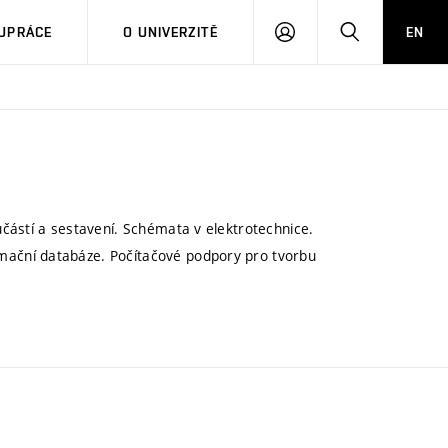
PŘIHLÁSIT
HLEDAT
UPRÁCE
O UNIVERZITĚ
EN
SE
částí a sestavení. Schémata v elektrotechnice.
ační databáze. Počítačové podpory pro tvorbu