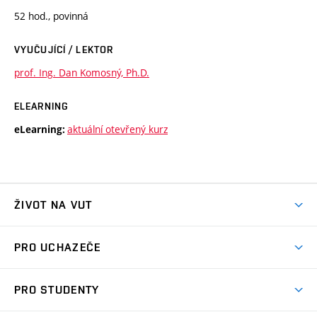
52 hod., povinná
VYUČUJÍCÍ / LEKTOR
prof. Ing. Dan Komosný, Ph.D.
ELEARNING
aktuální otevřený kurz
eLearning:
ŽIVOT NA VUT
Atmosféra VUT
PRO UCHAZEČE
Prostory školy
Proč na VUT
Koleje
PRO STUDENTY
Studijní programy
Stravování