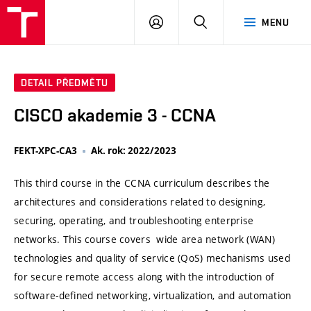
VUT
PŘIHLÁSIT
HLEDAT
MENU
SE
DETAIL PŘEDMĚTU
CISCO akademie 3 - CCNA
FEKT-XPC-CA3
Ak. rok: 2022/2023
This third course in the CCNA curriculum describes the
architectures and considerations related to designing,
securing, operating, and troubleshooting enterprise
networks. This course covers wide area network (WAN)
technologies and quality of service (QoS) mechanisms used
for secure remote access along with the introduction of
software-defined networking, virtualization, and automation