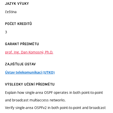
JAZYK VÝUKY
čeština
POČET KREDITŮ
3
GARANT PŘEDMĚTU
prof. Ing. Dan Komosný, Ph.D.
ZAJIŠŤUJE ÚSTAV
Ústav telekomunikací (UTKO)
VÝSLEDKY UČENÍ PŘEDMĚTU
Explain how single-area OSPF operates in both point-to-point
and broadcast multiaccess networks.
Verify single-area OSPFv2 in both point-to-point and broadcast