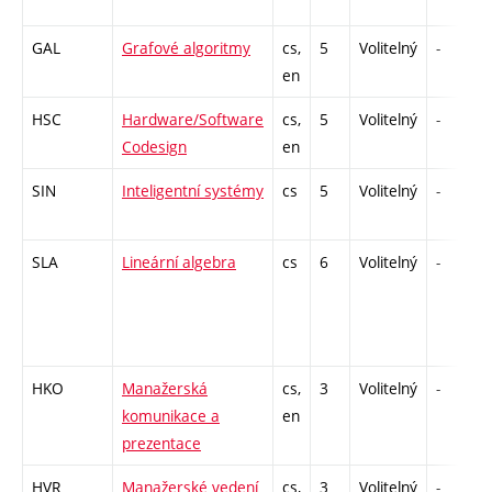
GAL
Grafové algoritmy
cs,
5
Volitelný
-
en
HSC
Hardware/Software
cs,
5
Volitelný
-
Codesign
en
SIN
Inteligentní systémy
cs
5
Volitelný
-
SLA
Lineární algebra
cs
6
Volitelný
-
HKO
Manažerská
cs,
3
Volitelný
-
komunikace a
en
prezentace
HVR
Manažerské vedení
cs,
3
Volitelný
-