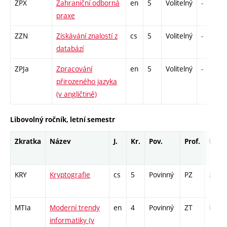
ZPX
Zahraniční odborná
en
5
Volitelný
-
praxe
ZZN
Získávání znalostí z
cs
5
Volitelný
-
databází
ZPJa
Zpracování
en
5
Volitelný
-
přirozeného jazyka
(v angličtině)
Libovolný ročník, letní semestr
Zkratka
Název
J.
Kr.
Pov.
Prof.
Uk.
KRY
Kryptografie
cs
5
Povinný
PZ
zá,zk
MTIa
Moderní trendy
en
4
Povinný
ZT
kl
informatiky (v