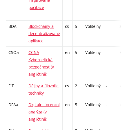
inspirované
počítače
BDA
Blockchainy a
cs
5
Volitelný
-
zá,zk
decentralizované
aplikace
CSOa
CCNA
en
5
Volitelný
-
kl
Kybernetická
bezpečnost (v
angličtině)
FIT
Dějiny a filozofie
cs
2
Volitelný
-
zá
techniky
DFAa
Digitální forenzní
en
5
Volitelný
-
zk
analýza (v
angličtině)