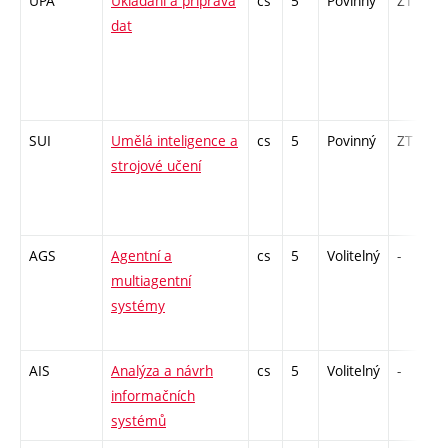
UPA
Ukládání a příprava
cs
5
Povinný
ZT
dat
SUI
Umělá inteligence a
cs
5
Povinný
ZT
strojové učení
AGS
Agentní a
cs
5
Volitelný
-
multiagentní
systémy
AIS
Analýza a návrh
cs
5
Volitelný
-
informačních
systémů