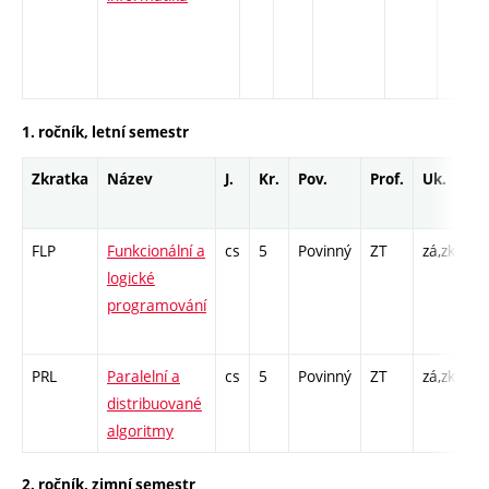
1. ročník, letní semestr
Zkratka
Název
J.
Kr.
Pov.
Prof.
Uk.
H
r
FLP
Funkcionální a
cs
5
Povinný
ZT
zá,zk
P 
logické
Cp
programování
/ 
1
PRL
Paralelní a
cs
5
Povinný
ZT
zá,zk
P 
distribuované
PR
algoritmy
2. ročník, zimní semestr