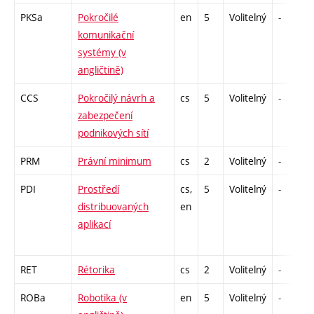
PKSa
Pokročilé
en
5
Volitelný
-
komunikační
systémy (v
angličtině)
CCS
Pokročilý návrh a
cs
5
Volitelný
-
zabezpečení
podnikových sítí
PRM
Právní minimum
cs
2
Volitelný
-
PDI
Prostředí
cs,
5
Volitelný
-
distribuovaných
en
aplikací
RET
Rétorika
cs
2
Volitelný
-
ROBa
Robotika (v
en
5
Volitelný
-