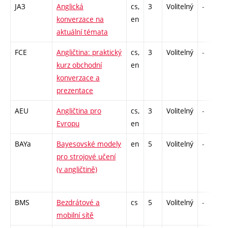
JA3
Anglická
cs,
3
Volitelný
-
konverzace na
en
aktuální témata
FCE
Angličtina: praktický
cs,
3
Volitelný
-
kurz obchodní
en
konverzace a
prezentace
AEU
Angličtina pro
cs,
3
Volitelný
-
Evropu
en
BAYa
Bayesovské modely
en
5
Volitelný
-
pro strojové učení
(v angličtině)
BMS
Bezdrátové a
cs
5
Volitelný
-
mobilní sítě