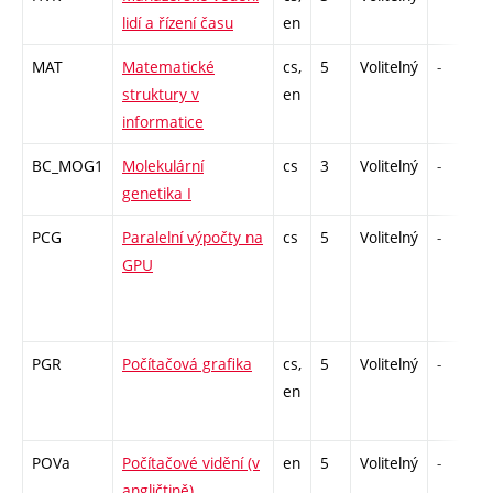
lidí a řízení času
en
MAT
Matematické
cs,
5
Volitelný
-
struktury v
en
informatice
BC_MOG1
Molekulární
cs
3
Volitelný
-
genetika I
PCG
Paralelní výpočty na
cs
5
Volitelný
-
GPU
PGR
Počítačová grafika
cs,
5
Volitelný
-
en
POVa
Počítačové vidění (v
en
5
Volitelný
-
angličtině)