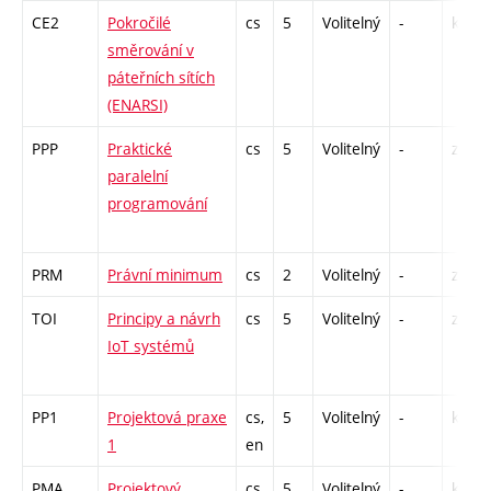
CE2
Pokročilé
cs
5
Volitelný
-
kl
směrování v
páteřních sítích
(ENARSI)
PPP
Praktické
cs
5
Volitelný
-
zá,zk
paralelní
programování
PRM
Právní minimum
cs
2
Volitelný
-
zá
TOI
Principy a návrh
cs
5
Volitelný
-
zá,zk
IoT systémů
PP1
Projektová praxe
cs,
5
Volitelný
-
kl
1
en
PMA
Projektový
cs
5
Volitelný
-
kl