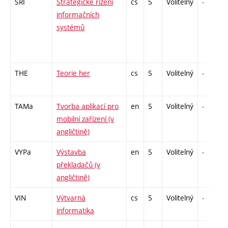
SRI
Strategické řízení
cs
5
Volitelný
-
informačních
systémů
THE
Teorie her
cs
5
Volitelný
-
TAMa
Tvorba aplikací pro
en
5
Volitelný
-
mobilní zařízení (v
angličtině)
VYPa
Výstavba
en
5
Volitelný
-
překladačů (v
angličtině)
VIN
Výtvarná
cs
5
Volitelný
-
informatika