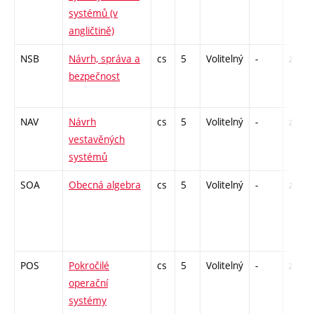
systémů (v
angličtině)
NSB
Návrh, správa a
cs
5
Volitelný
-
zá,zk
bezpečnost
NAV
Návrh
cs
5
Volitelný
-
zk
vestavěných
systémů
SOA
Obecná algebra
cs
5
Volitelný
-
zá,zk
POS
Pokročilé
cs
5
Volitelný
-
zk
operační
systémy