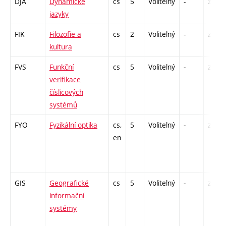
DJA
Dynamické
cs
5
Volitelný
-
zk
jazyky
FIK
Filozofie a
cs
2
Volitelný
-
zá
kultura
FVS
Funkční
cs
5
Volitelný
-
zk
verifikace
číslicových
systémů
FYO
Fyzikální optika
cs,
5
Volitelný
-
zk
en
GIS
Geografické
cs
5
Volitelný
-
zá,zk
informační
systémy