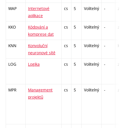
WAP
Internetové
cs
5
Volitelný
-
zá,zk
aplikace
KKO
Kódování a
cs
5
Volitelný
-
zá,zk
komprese dat
KNN
Konvoluční
cs
5
Volitelný
-
kl
neuronové sítě
LOG
Logika
cs
5
Volitelný
-
zá,zk
MPR
Management
cs
5
Volitelný
-
zá,zk
projektů