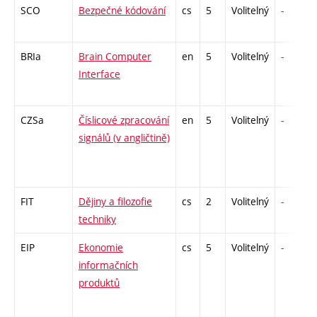
SCO
Bezpečné kódování
cs
5
Volitelný
-
BRIa
Brain Computer
en
5
Volitelný
-
Interface
CZSa
Číslicové zpracování
en
5
Volitelný
-
signálů (v angličtině)
FIT
Dějiny a filozofie
cs
2
Volitelný
-
techniky
EIP
Ekonomie
cs
5
Volitelný
-
informačních
produktů