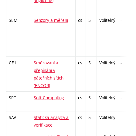
angličtině)
SEM
Senzory a měření
cs
5
Volitelný
-
CE1
Směrování a
cs
5
Volitelný
-
přepínání v
páteřních sítích
(ENCOR)
SFC
Soft Computing
cs
5
Volitelný
-
SAV
Statická analýza a
cs
5
Volitelný
-
verifikace