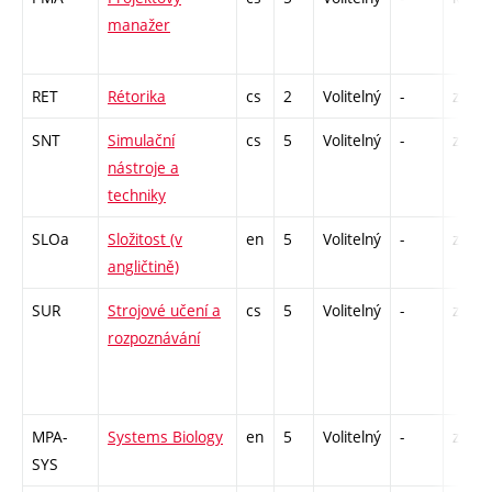
manažer
RET
Rétorika
cs
2
Volitelný
-
zá
SNT
Simulační
cs
5
Volitelný
-
zá,zk
nástroje a
techniky
SLOa
Složitost (v
en
5
Volitelný
-
zk
angličtině)
SUR
Strojové učení a
cs
5
Volitelný
-
zk
rozpoznávání
MPA-
Systems Biology
en
5
Volitelný
-
zá,zk
SYS