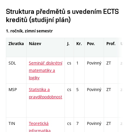
Struktura předmětů s uvedením ECTS
kreditů (studijní plán)
1. ročník, zimní semestr
Zkratka
Název
J.
Kr.
Pov.
Prof.
Uk.
SDL
Seminář diskrétní
cs
1
Povinný
ZT
zá
matematiky a
logiky
MSP
Statistika a
cs
5
Povinný
ZT
zá,zk
pravděpodobnost
TIN
Teoretická
cs
7
Povinný
ZT
zá,zk
informatika