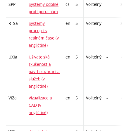
SPP
Systémy odolné
cs
5
Volitelný
-
zá,zk
proti poruchám
RTSa
Systémy
en
5
Volitelný
-
zk
pracující v
reálném čase (v
angličtině)
UXIa
Uživatelská
en
5
Volitelný
-
kl
zkušenost a
návrh rozhraní a
služeb (v
angličtině)
VIZa
Vizualizace a
en
5
Volitelný
-
kl
CAD (v
angličtině)