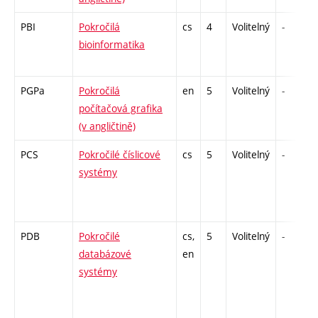
PBI
Pokročilá
cs
4
Volitelný
-
bioinformatika
PGPa
Pokročilá
en
5
Volitelný
-
počítačová grafika
(v angličtině)
PCS
Pokročilé číslicové
cs
5
Volitelný
-
systémy
PDB
Pokročilé
cs,
5
Volitelný
-
databázové
en
systémy