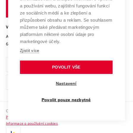
učení
Služby univerzity
Transfer znalostí
a používání webu, zajištění fungování funkcí
technické
Podnikavá univerzita / ContriBUTe
Mezinárodní dohody
ze sociálních médií a ke zlepšení a
Open Science
v
Bezpečná univerzita
přizpůsobení obsahu a reklam. Se souhlasem
Univerzitní sítě
Brně
Projekty
můžeme také předávat marketingovým
VYSOKÉ UČENÍ TECHNICKÉ V BRNĚ
Vyznamenání
platformám některé osobní údaje pro
Projekty ze strukturálních fondů
Antonínská 548/1
www.vut.cz
marketingové účely.
Organizační struktura
602 00 Brno
vut@vutbr.cz
Specifický výzkum
Zjistit více
Úřední deska
Ochrana osobních údajů
POVOLIT VŠE
(externí
Pracovní příležitosti
Nastavení
odkaz)
Podpora a rozvoj zaměstnanců a studujících
Povolit pouze nezbytné
Rovné příležitosti
Copyright © 2026 VUT
Sociální bezpečí
Prohlášení o přístupnosti
HR Award
Informace o používání cookies