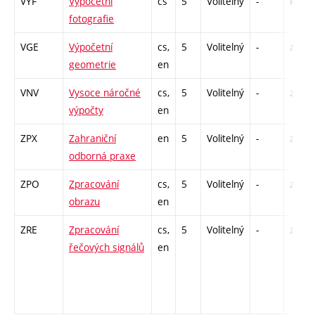
VYF
Výpočetní
cs
5
Volitelný
-
kl
fotografie
VGE
Výpočetní
cs,
5
Volitelný
-
zk
geometrie
en
VNV
Vysoce náročné
cs,
5
Volitelný
-
zk
výpočty
en
ZPX
Zahraniční
en
5
Volitelný
-
zá
odborná praxe
ZPO
Zpracování
cs,
5
Volitelný
-
zk
obrazu
en
ZRE
Zpracování
cs,
5
Volitelný
-
zk
řečových signálů
en