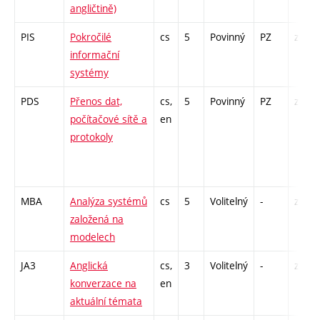
angličtině)
PIS
Pokročilé
cs
5
Povinný
PZ
zá,zk
informační
systémy
PDS
Přenos dat,
cs,
5
Povinný
PZ
zk
počítačové sítě a
en
protokoly
MBA
Analýza systémů
cs
5
Volitelný
-
zk
založená na
modelech
JA3
Anglická
cs,
3
Volitelný
-
zá,zk
konverzace na
en
aktuální témata