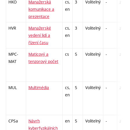
HKO
Manažerská
cs,
3
Volitelný
-
zá
komunikace a
en
prezentace
HVR
Manažerské
cs,
3
Volitelný
-
zá
vedení lidí a
en
řízení času
MPC-
Maticový a
cs
5
Volitelný
-
zá,zk
MAT
tenzorový počet
MUL
Multimédia
cs,
5
Volitelný
-
zk
en
CPSa
Návrh
en
5
Volitelný
-
zk
kyberfyzikálních