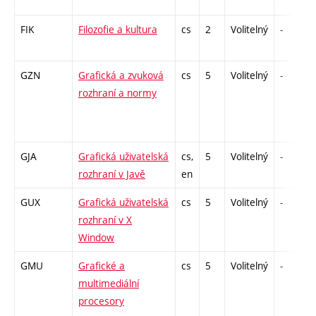
FIK
Filozofie a kultura
cs
2
Volitelný
-
GZN
Grafická a zvuková
cs
5
Volitelný
-
rozhraní a normy
GJA
Grafická uživatelská
cs,
5
Volitelný
-
rozhraní v Javě
en
GUX
Grafická uživatelská
cs
5
Volitelný
-
rozhraní v X
Window
GMU
Grafické a
cs
5
Volitelný
-
multimediální
procesory