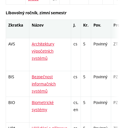
Libovolný ročník, zimní semestr
Zkratka
Název
J.
Kr.
Pov.
Prof.
AVS
Architektury
cs
5
Povinný
ZT
výpočetních
systémů
BIS
Bezpečnost
cs
5
Povinný
PZ
informačních
systémů
BIO
Biometrické
cs,
5
Povinný
PZ
systémy
en