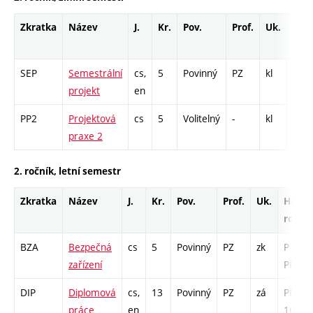
Zkratka
Název
J.
Kr.
Pov.
Prof.
Uk.
Hod
roz
SEP
Semestrální
cs,
5
Povinný
PZ
kl
PR -
projekt
en
PP2
Projektová
cs
5
Volitelný
-
kl
PR -
praxe 2
2. ročník, letní semestr
Zkratka
Název
J.
Kr.
Pov.
Prof.
Uk.
Hod.
rozsa
BZA
Bezpečná
cs
5
Povinný
PZ
zk
P - 39 
zařízení
PR - 1
DIP
Diplomová
cs,
13
Povinný
PZ
zá
PR -
práce
en
169