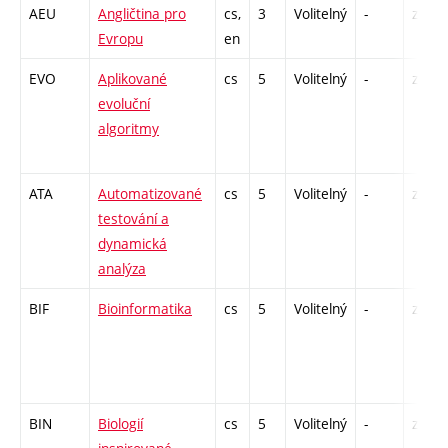
AEU
Angličtina pro
cs,
3
Volitelný
-
zá,zk
Evropu
en
EVO
Aplikované
cs
5
Volitelný
-
zk
evoluční
algoritmy
ATA
Automatizované
cs
5
Volitelný
-
zk
testování a
dynamická
analýza
BIF
Bioinformatika
cs
5
Volitelný
-
zk
BIN
Biologií
cs
5
Volitelný
-
zk