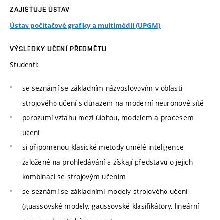
ZAJIŠŤUJE ÚSTAV
Ústav počítačové grafiky a multimédií (UPGM)
VÝSLEDKY UČENÍ PŘEDMĚTU
Studenti:
se seznámí se základním názvoslovovím v oblasti
strojového učení s důrazem na moderní neuronové sítě
porozumí vztahu mezi úlohou, modelem a procesem
učení
si připomenou klasické metody umělé inteligence
založené na prohledávání a získají představu o jejich
kombinaci se strojovým učením
se seznámí se základními modely strojového učení
(guassovské modely, gaussovské klasifikátory, lineární