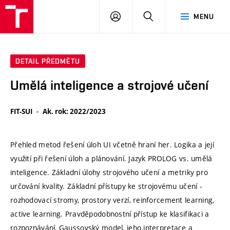
VUT
PŘIHLÁSIT
HLEDAT
MENU
SE
DETAIL PŘEDMĚTU
Umělá inteligence a strojové učení
FIT-SUI
Ak. rok: 2022/2023
Přehled metod řešení úloh UI včetně hraní her. Logika a její
využití při řešení úloh a plánování. Jazyk PROLOG vs. umělá
inteligence. Základní úlohy strojového učení a metriky pro
určování kvality. Základní přístupy ke strojovému učení -
rozhodovací stromy, prostory verzí, reinforcement learning,
active learning. Pravděpodobnostní přístup ke klasifikaci a
rozpoznávání, Gaussovský model, jeho interpretace a