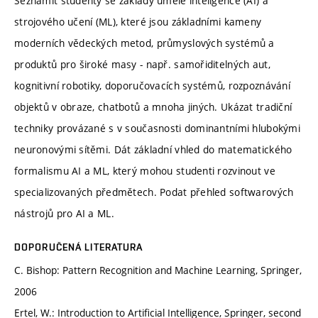
Seznámit studenty se základy umělé inteligence (AI) a
strojového učení (ML), které jsou základními kameny
moderních vědeckých metod, průmyslových systémů a
produktů pro široké masy - např. samořiditelných aut,
kognitivní robotiky, doporučovacích systémů, rozpoznávání
objektů v obraze, chatbotů a mnoha jiných. Ukázat tradiční
techniky provázané s v současnosti dominantními hlubokými
neuronovými sítěmi. Dát základní vhled do matematického
formalismu AI a ML, který mohou studenti rozvinout ve
specializovaných předmětech. Podat přehled softwarových
nástrojů pro AI a ML.
DOPORUČENÁ LITERATURA
C. Bishop: Pattern Recognition and Machine Learning, Springer,
2006
Ertel, W.: Introduction to Artificial Intelligence, Springer, second