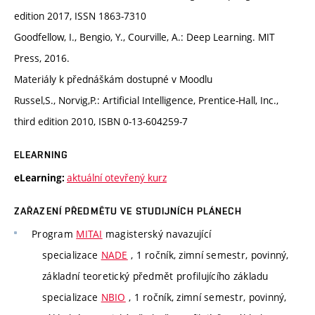
edition 2017, ISSN 1863-7310
Goodfellow, I., Bengio, Y., Courville, A.: Deep Learning. MIT
Press, 2016.
Materiály k přednáškám dostupné v Moodlu
Russel,S., Norvig,P.: Artificial Intelligence, Prentice-Hall, Inc.,
third edition 2010, ISBN 0-13-604259-7
ELEARNING
aktuální otevřený kurz
eLearning:
ZAŘAZENÍ PŘEDMĚTU VE STUDIJNÍCH PLÁNECH
Program
MITAI
magisterský navazující
specializace
NADE
, 1 ročník, zimní semestr, povinný,
základní teoretický předmět profilujícího základu
specializace
NBIO
, 1 ročník, zimní semestr, povinný,