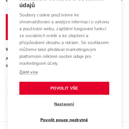
Doktorské studium
Podpora podnikání
E-přihláška
údajů
Zahraniční spolupráce
Systém zajišťování kvality výzkumu
Profil univerzity
Spolupráce se školami
Soubory cookie používáme ke
Vysoké
Výzkumné infrastruktury
shromažďování a analýze informací o výkonu
Udržitelná univerzita
učení
Služby univerzity
Transfer znalostí
a používání webu, zajištění fungování funkcí
technické
Podnikavá univerzita / ContriBUTe
Mezinárodní dohody
ze sociálních médií a ke zlepšení a
Open Science
v
Bezpečná univerzita
přizpůsobení obsahu a reklam. Se souhlasem
Univerzitní sítě
Brně
Projekty
můžeme také předávat marketingovým
VYSOKÉ UČENÍ TECHNICKÉ V BRNĚ
Vyznamenání
platformám některé osobní údaje pro
Projekty ze strukturálních fondů
Antonínská 548/1
www.vut.cz
marketingové účely.
Organizační struktura
602 00 Brno
vut@vutbr.cz
Specifický výzkum
Zjistit více
Úřední deska
Ochrana osobních údajů
POVOLIT VŠE
(externí
Pracovní příležitosti
Nastavení
odkaz)
Podpora a rozvoj zaměstnanců a studujících
Povolit pouze nezbytné
Rovné příležitosti