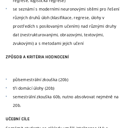
regrese, logistická regrese)
se seznámí s moderními neuronovými sítěmi pro řešení
různých druhů úloh (klasifikace, regrese, úlohy v
prostředích s posilovaným učením) nad různými druhy
dat (nestrukturovanými, obrazovými, textovými,
zvukovými) a s metodami jejich učení
ZPŮSOB A KRITÉRIA HODNOCENÍ
půlsemestrální zkouška (20b)
tři domácí úlohy (20b)
semestrální zkouška 60b, nutno absolvovat nejméně na
20b.
UČEBNÍ CÍLE