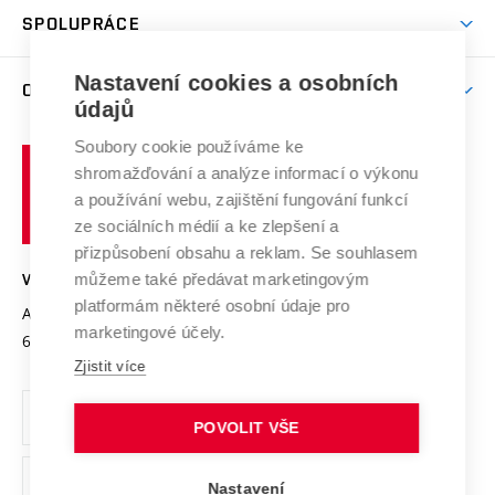
odkaz)
Věda a výzkum na VUT
Harmonogram akademického roku
Zpracování osobních údajů studentů
Sociální bezpečí
SPOLUPRÁCE
Celoživotní vzdělávání
Brno
Podpora excelence
Závěrečné práce
Studium bez bariér
Zpracování osobních údajů uchazečů o studium
Firemní spolupráce
Mezinárodní vědecká rada
Nastavení cookies a osobních
O UNIVERZITĚ
Doktorské studium
Podpora podnikání
E-přihláška
údajů
Zahraniční spolupráce
Systém zajišťování kvality výzkumu
Profil univerzity
Spolupráce se školami
Soubory cookie používáme ke
Vysoké
Výzkumné infrastruktury
shromažďování a analýze informací o výkonu
Udržitelná univerzita
učení
Služby univerzity
Transfer znalostí
a používání webu, zajištění fungování funkcí
technické
Podnikavá univerzita / ContriBUTe
Mezinárodní dohody
ze sociálních médií a ke zlepšení a
Open Science
v
Bezpečná univerzita
přizpůsobení obsahu a reklam. Se souhlasem
Univerzitní sítě
Brně
Projekty
můžeme také předávat marketingovým
VYSOKÉ UČENÍ TECHNICKÉ V BRNĚ
Vyznamenání
platformám některé osobní údaje pro
Projekty ze strukturálních fondů
Antonínská 548/1
www.vut.cz
marketingové účely.
Organizační struktura
602 00 Brno
vut@vutbr.cz
Specifický výzkum
Zjistit více
Úřední deska
Ochrana osobních údajů
POVOLIT VŠE
(externí
Pracovní příležitosti
Nastavení