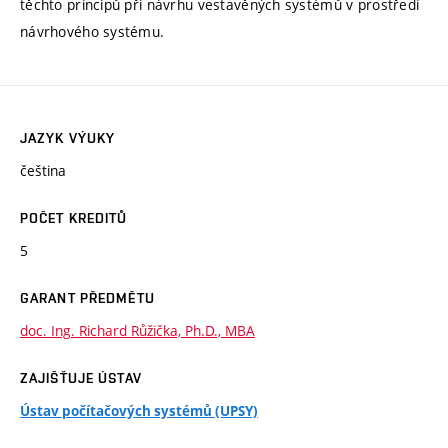
těchto principů při návrhu vestavěných systémů v prostředí
návrhového systému.
JAZYK VÝUKY
čeština
POČET KREDITŮ
5
GARANT PŘEDMĚTU
doc. Ing. Richard Růžička, Ph.D., MBA
ZAJIŠŤUJE ÚSTAV
Ústav počítačových systémů (UPSY)