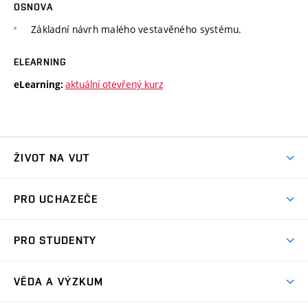
OSNOVA
Základní návrh malého vestavěného systému.
ELEARNING
aktuální otevřený kurz
eLearning:
ŽIVOT NA VUT
Atmosféra VUT
PRO UCHAZEČE
Prostory školy
Proč na VUT
Koleje
PRO STUDENTY
Studijní programy
Stravování
Předměty
Studijní předpisy
Studium a stáže v zahraničí
Stipendia
Dny otevřených dveří
VĚDA A VÝZKUM
Sport na VUT
(externí
Studijní programy
Poplatky za studium
Uznání zahraničního vzdělání
Knihovny
Aktivity pro juniory
Studentský život