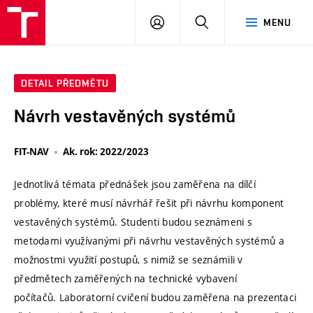
VUT
PŘIHLÁSIT
HLEDAT
MENU
SE
DETAIL PŘEDMĚTU
Návrh vestavěných systémů
FIT-NAV
Ak. rok: 2022/2023
Jednotlivá témata přednášek jsou zaměřena na dílčí
problémy, které musí návrhář řešit při návrhu komponent
vestavěných systémů. Studenti budou seznámeni s
metodami využívanými při návrhu vestavěných systémů a
možnostmi využití postupů, s nimiž se seznámili v
předmětech zaměřených na technické vybavení
počítačů. Laboratorní cvičení budou zaměřena na prezentaci