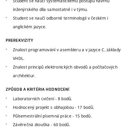
Student se naučí systematickému postupu návrhu
inženýrského díla samostatně i v týmu.
Student se naučí odborné terminologii v českém i
anglickém jazyce.
PREREKVIZITY
Znalost programování v asembleru a v jazyce C, základy
VHDL.
Znalost principů elektronických obvodů a počítačových
architektur.
ZPŮSOB A KRITÉRIA HODNOCENÍ
Laboratorních cvičení - 8 bodů.
Hodnocený projekt s obhajobou - 17 bodů.
Půlsemestrální písemná práce - 15 bodů.
Závěrečná zkouška - 60 bodů.