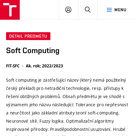
VUT
PŘIHLÁSIT
HLEDAT
MENU
SE
DETAIL PŘEDMĚTU
Soft Computing
FIT-SFC
Ak. rok: 2022/2023
Soft computing je zastřešující název (který nemá použitelný
český překlad) pro netradiční technologie, resp. přístupy k
řešení obtížných problémů. Obsah předmětu je ve shodě s
významem jeho názvu následující: Tolerance pro nepřesnost
a neurčitost jako základní atributy teorií soft-computing.
Neuronové sítě. Fuzzy logika. Optimalizační algoritmy
inspirované přírodoy. Pravděpodobnostní usuzování. Hrubé