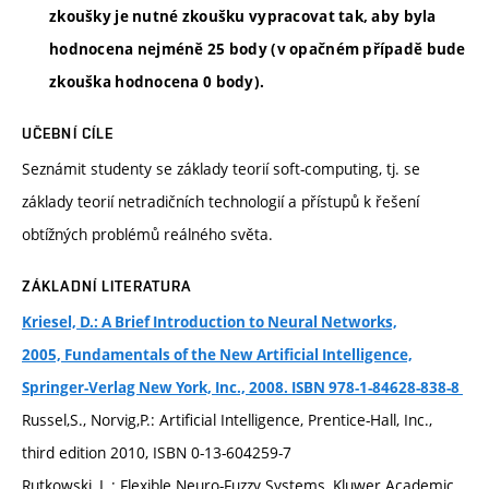
zkoušky je nutné zkoušku vypracovat tak, aby byla
hodnocena nejméně 25 body (v opačném případě bude
zkouška hodnocena 0 body).
UČEBNÍ CÍLE
Seznámit studenty se základy teorií soft-computing, tj. se
základy teorií netradičních technologií a přístupů k řešení
obtížných problémů reálného světa.
ZÁKLADNÍ LITERATURA
Kriesel, D.: A Brief Introduction to Neural Networks,
2005, Fundamentals of the New Artificial Intelligence,
Springer-Verlag New York, Inc., 2008. ISBN 978-1-84628-838-8
Russel,S., Norvig,P.: Artificial Intelligence, Prentice-Hall, Inc.,
third edition 2010, ISBN 0-13-604259-7
Rutkowski, L.: Flexible Neuro-Fuzzy Systems, Kluwer Academic