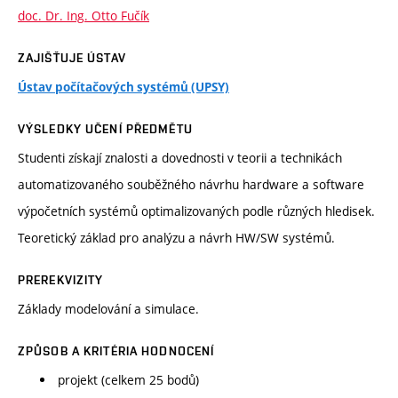
doc. Dr. Ing. Otto Fučík
ZAJIŠŤUJE ÚSTAV
Ústav počítačových systémů (UPSY)
VÝSLEDKY UČENÍ PŘEDMĚTU
Studenti získají znalosti a dovednosti v teorii a technikách
automatizovaného souběžného návrhu hardware a software
výpočetních systémů optimalizovaných podle různých hledisek.
Teoretický základ pro analýzu a návrh HW/SW systémů.
PREREKVIZITY
Základy modelování a simulace.
ZPŮSOB A KRITÉRIA HODNOCENÍ
projekt (celkem 25 bodů)