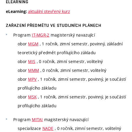
ELEARNING
aktuální otevřený kurz
eLearning:
ZAŘAZENÍ PŘEDMĚTU VE STUDIJNÍCH PLÁNECH
Program
IT-MGR-2
magisterský navazující
obor
MGM
, 1 ročník, zimní semestr, povinný, základní
teoretický předmět profilujícího základu
obor
MIS
, 0 ročník, zimní semestr, volitelný
obor
MMM
, 0 ročník, zimní semestr, volitelný
obor
MPV
, 1 ročník, zimní semestr, povinný, je součástí
profilujícího základu
obor
MSK
, 1 ročník, zimní semestr, povinný, je součástí
profilujícího základu
Program
MITAI
magisterský navazující
specializace
NADE
, 0 ročník, zimní semestr, volitelný