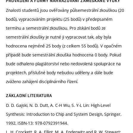
PROVÁDĚNÍ A FORMY NAHRAZOVÁNÍ ZAMEŠKANÉ VÝUKY
Znalosti studentů jsou ověřovány půlsemestrální zkouškou (20
bodů), vypracováním projektu (25 bodů) v předepsaném
termínu a semestrální zkouškou. Pro získání bodů ze
semestrální zkoušky je nutné ji vypracovat tak, aby byla
hodnocena nejméně 25 body (z celkem 55 bodů). V opačném
případě bude semestrální zkouška hodnocena 0 body. Pokud
bude odhaleno plagiátorství nebo nedovolená spolupráce na
projektech, příslušné body nebudou uděleny a dále bude
zváženo zahájení disciplinárního řízení.
ZÁKLADNÍ LITERATURA
D. D. Gajski, N. D. Dutt, A. C-H Wu, S. Y-L Lin: High-Level
Synthesis: Introduction to Chip and System Design, Springer,
1992, ISBN-13: 978-0792391944.
L. H. Crockett, R. A. Elliot, M. A. Enderwitz and R. W. Stewart: