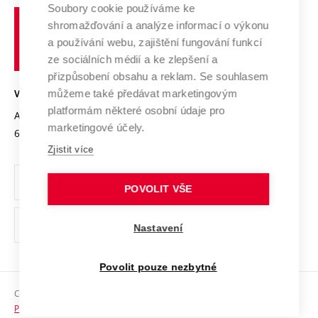
Profil univerzity
Spolupráce se školami
Soubory cookie používáme ke
Vysoké
Výzkumné infrastruktury
shromažďování a analýze informací o výkonu
Udržitelná univerzita
učení
Služby univerzity
Transfer znalostí
a používání webu, zajištění fungování funkcí
technické
Podnikavá univerzita / ContriBUTe
Mezinárodní dohody
ze sociálních médií a ke zlepšení a
Open Science
v
Bezpečná univerzita
přizpůsobení obsahu a reklam. Se souhlasem
Univerzitní sítě
Brně
Projekty
můžeme také předávat marketingovým
VYSOKÉ UČENÍ TECHNICKÉ V BRNĚ
Vyznamenání
platformám některé osobní údaje pro
Projekty ze strukturálních fondů
Antonínská 548/1
www.vut.cz
marketingové účely.
Organizační struktura
602 00 Brno
vut@vutbr.cz
Specifický výzkum
Zjistit více
Úřední deska
Ochrana osobních údajů
POVOLIT VŠE
(externí
Pracovní příležitosti
Nastavení
odkaz)
Podpora a rozvoj zaměstnanců a studujících
Povolit pouze nezbytné
Rovné příležitosti
Copyright © 2026 VUT
Sociální bezpečí
Prohlášení o přístupnosti