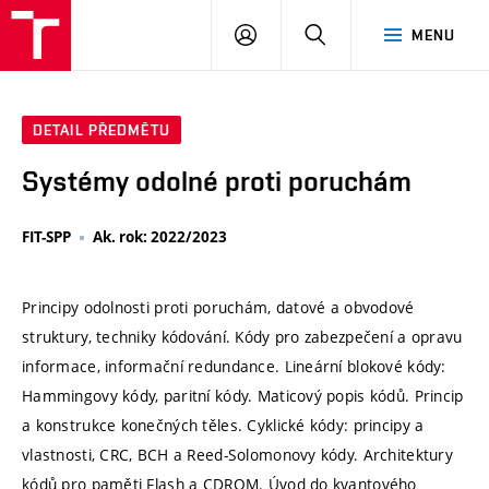
VUT
PŘIHLÁSIT
HLEDAT
MENU
SE
DETAIL PŘEDMĚTU
Systémy odolné proti poruchám
FIT-SPP
Ak. rok: 2022/2023
Principy odolnosti proti poruchám, datové a obvodové
struktury, techniky kódování. Kódy pro zabezpečení a opravu
informace, informační redundance. Lineární blokové kódy:
Hammingovy kódy, paritní kódy. Maticový popis kódů. Princip
a konstrukce konečných těles. Cyklické kódy: principy a
vlastnosti, CRC, BCH a Reed-Solomonovy kódy. Architektury
kódů pro paměti Flash a CDROM. Úvod do kvantového