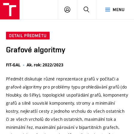
VUT
PŘIHLÁSIT
HLEDAT
MENU
SE
DETAIL PŘEDMĚTU
Grafové algoritmy
FIT-GAL
Ak. rok: 2022/2023
Předmět diskutuje různé reprezentace grafů v počítači a
grafové algoritmy pro problémy typu prohledávání grafů (do
hloubky, do šířky), topologické uspořádání grafů, komponenty
grafů a silně souvislé komponenty, stromy a minimální
kostry, nejkratší cesty z jednoho vrcholu do všech ostatních
či ze všech vrcholů do všech ostatních, maximální tok a
minimální řez, maximální párování v bipartitních grafech,