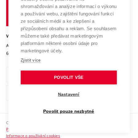
Vysoké
Výzkumné infrastruktury
shromažďování a analýze informací o výkonu
Udržitelná univerzita
učení
Služby univerzity
Transfer znalostí
a používání webu, zajištění fungování funkcí
technické
Podnikavá univerzita / ContriBUTe
Mezinárodní dohody
ze sociálních médií a ke zlepšení a
Open Science
v
Bezpečná univerzita
přizpůsobení obsahu a reklam. Se souhlasem
Univerzitní sítě
Brně
Projekty
můžeme také předávat marketingovým
VYSOKÉ UČENÍ TECHNICKÉ V BRNĚ
Vyznamenání
platformám některé osobní údaje pro
Projekty ze strukturálních fondů
Antonínská 548/1
www.vut.cz
marketingové účely.
Organizační struktura
602 00 Brno
vut@vutbr.cz
Specifický výzkum
Zjistit více
Úřední deska
Ochrana osobních údajů
POVOLIT VŠE
(externí
Pracovní příležitosti
Nastavení
odkaz)
Podpora a rozvoj zaměstnanců a studujících
Povolit pouze nezbytné
Rovné příležitosti
Copyright © 2026 VUT
Sociální bezpečí
Prohlášení o přístupnosti
HR Award
Informace o používání cookies