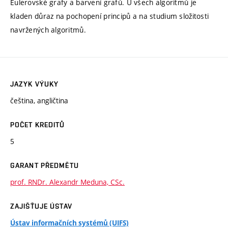
Eulerovské grafy a barvení grafů. U všech algoritmů je
kladen důraz na pochopení principů a na studium složitosti
navržených algoritmů.
JAZYK VÝUKY
čeština, angličtina
POČET KREDITŮ
5
GARANT PŘEDMĚTU
prof. RNDr. Alexandr Meduna, CSc.
ZAJIŠŤUJE ÚSTAV
Ústav informačních systémů (UIFS)