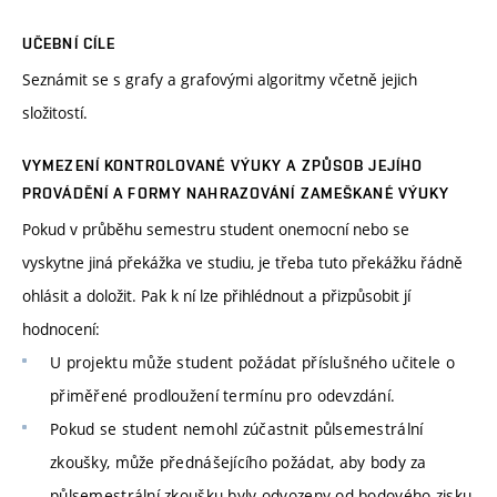
UČEBNÍ CÍLE
Seznámit se s grafy a grafovými algoritmy včetně jejich
složitostí.
VYMEZENÍ KONTROLOVANÉ VÝUKY A ZPŮSOB JEJÍHO
PROVÁDĚNÍ A FORMY NAHRAZOVÁNÍ ZAMEŠKANÉ VÝUKY
Pokud v průběhu semestru student onemocní nebo se
vyskytne jiná překážka ve studiu, je třeba tuto překážku řádně
ohlásit a doložit. Pak k ní lze přihlédnout a přizpůsobit jí
hodnocení:
U projektu může student požádat příslušného učitele o
přiměřené prodloužení termínu pro odevzdání.
Pokud se student nemohl zúčastnit půlsemestrální
zkoušky, může přednášejícího požádat, aby body za
půlsemestrální zkoušku byly odvozeny od bodového zisku