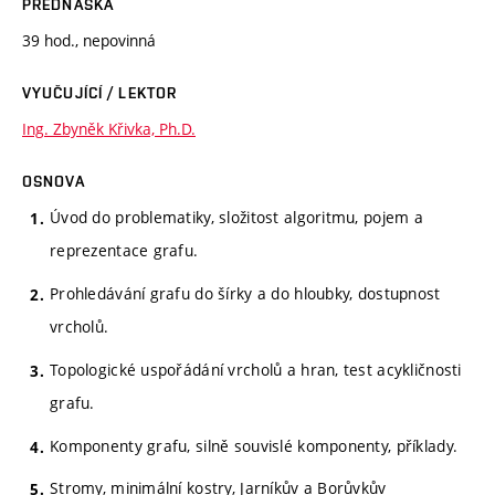
PŘEDNÁŠKA
39 hod., nepovinná
VYUČUJÍCÍ / LEKTOR
Ing. Zbyněk Křivka, Ph.D.
OSNOVA
Úvod do problematiky, složitost algoritmu, pojem a
reprezentace grafu.
Prohledávání grafu do šírky a do hloubky, dostupnost
vrcholů.
Topologické uspořádání vrcholů a hran, test acykličnosti
grafu.
Komponenty grafu, silně souvislé komponenty, příklady.
Stromy, minimální kostry, Jarníkův a Borůvkův