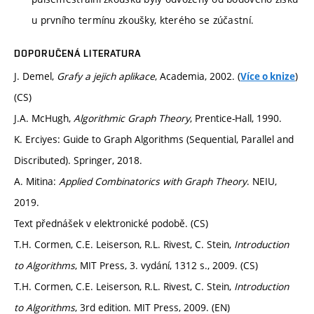
u prvního termínu zkoušky, kterého se zúčastní.
DOPORUČENÁ LITERATURA
J. Demel,
Grafy a jejich aplikace
, Academia, 2002. (
)
Více o knize
(CS)
J.A. McHugh,
Algorithmic Graph Theory
, Prentice-Hall, 1990.
K. Erciyes: Guide to Graph Algorithms (Sequential, Parallel and
Discributed). Springer, 2018.
A. Mitina:
Applied Combinatorics with Graph Theory
. NEIU,
2019.
Text přednášek v elektronické podobě. (CS)
T.H. Cormen, C.E. Leiserson, R.L. Rivest, C. Stein,
Introduction
to Algorithms
, MIT Press, 3. vydání, 1312 s., 2009. (CS)
T.H. Cormen, C.E. Leiserson, R.L. Rivest, C. Stein,
Introduction
to Algorithms
, 3rd edition. MIT Press, 2009. (EN)