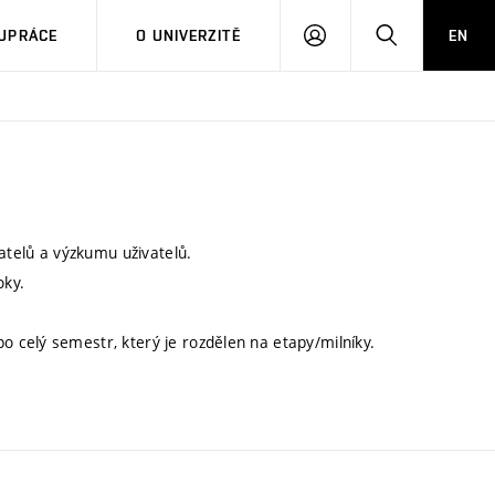
PŘIHLÁSIT
HLEDAT
UPRÁCE
O UNIVERZITĚ
EN
SE
atelů a výzkumu uživatelů.
oky.
 celý semestr, který je rozdělen na etapy/milníky.