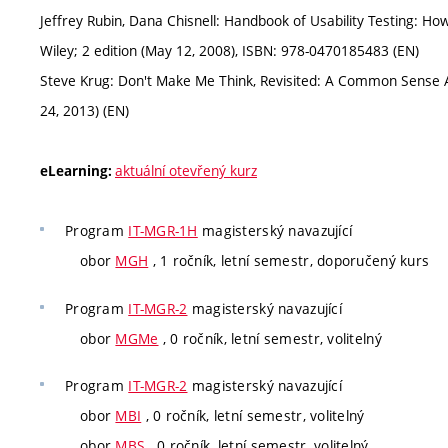
Jeffrey Rubin, Dana Chisnell: Handbook of Usability Testing: How
Wiley; 2 edition (May 12, 2008), ISBN: 978-0470185483 (EN)
Steve Krug: Don't Make Me Think, Revisited: A Common Sense A
24, 2013) (EN)
aktuální otevřený kurz
eLearning:
Program
IT-MGR-1H
magisterský navazující
obor
MGH
, 1 ročník, letní semestr, doporučený kurs
Program
IT-MGR-2
magisterský navazující
obor
MGMe
, 0 ročník, letní semestr, volitelný
Program
IT-MGR-2
magisterský navazující
obor
MBI
, 0 ročník, letní semestr, volitelný
obor
MBS
, 0 ročník, letní semestr, volitelný