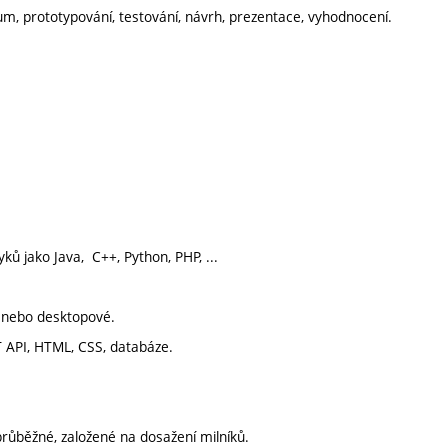
kum, prototypování, testování, návrh, prezentace, vyhodnocení.
 jako Java, C++, Python, PHP, ...
 nebo desktopové.
T API, HTML, CSS, databáze.
růběžné, založené na dosažení milníků.