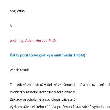
angličtina
5
prof. Ing. Adam Herout, Ph.D.
Ústav počítačové grafiky a multimédií (UPGM)
Všech fakult
Teoretické znalosti uživatelské zkušenosti a návrhu rozhraní a s
Přehled o zásadní literatuře v této oblasti.
Základy psychologie a sociologie uživatelů.
Výzkum uživatelského cítění a preferencí, statistické vyhodnoce