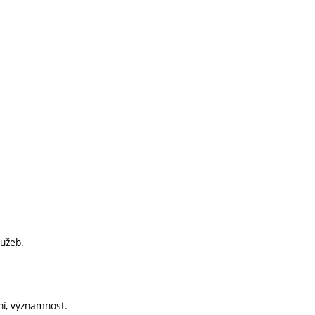
lužeb.
ní, významnost.