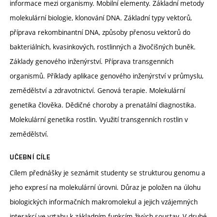
informace mezi organismy. Mobilní elementy. Základní metody
molekulární biologie, klonování DNA. Základní typy vektorů,
příprava rekombinantní DNA, způsoby přenosu vektorů do
bakteriálních, kvasinkových, rostlinných a živočišných buněk.
Základy genového inženýrství. Příprava transgenních
organismů. Příklady aplikace genového inženýrství v průmyslu,
zemědělství a zdravotnictví. Genová terapie. Molekulární
genetika člověka. Dědičné choroby a prenatální diagnostika.
Molekulární genetika rostlin. Využití transgenních rostlin v
zemědělství.
UČEBNÍ CÍLE
Cílem přednášky je seznámit studenty se strukturou genomu a
jeho expresí na molekulární úrovni. Důraz je položen na úlohu
biologických informačních makromolekul a jejich vzájemných
interakcí ve vztahu k základním funkcím živých soustav. V druhé