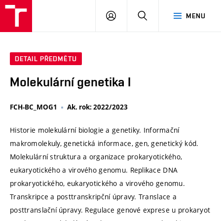
VUT
PŘIHLÁSIT
HLEDAT
MENU
SE
DETAIL PŘEDMĚTU
Molekulární genetika I
FCH-BC_MOG1
Ak. rok: 2022/2023
Historie molekulární biologie a genetiky. Informační
makromolekuly, genetická informace, gen, genetický kód.
Molekulární struktura a organizace prokaryotického,
eukaryotického a virového genomu. Replikace DNA
prokaryotického, eukaryotického a virového genomu.
Transkripce a posttranskripční úpravy. Translace a
posttranslační úpravy. Regulace genové exprese u prokaryot