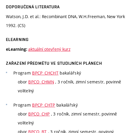
DOPORUČENÁ LITERATURA
Watson, J.D. et al.: Recombinant DNA, W.H.Freeman, New York
1992. (CS)
ELEARNING
aktuální otevřený kurz
eLearning:
ZAŘAZENÍ PŘEDMĚTU VE STUDIJNÍCH PLÁNECH
Program
BPCP_CHCHT
bakalářský
obor
BPCO_CHMN
, 3 ročník, zimní semestr, povinně
volitelný
Program
BPCP_CHTP
bakalářský
obor
BPCO_CHP
, 3 ročník, zimní semestr, povinně
volitelný
obor
BPCO_BT
, 3 ročník, zimní semestr, povinný