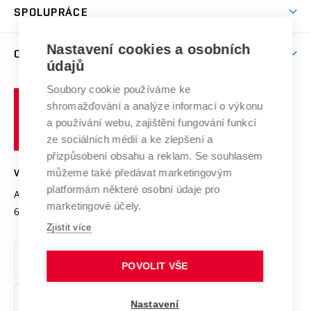
Harmonogram akademického roku
Zpracování osobních údajů studentů
Sociální bezpečí
SPOLUPRÁCE
Celoživotní vzdělávání
Brno
Podpora excelence
Závěrečné práce
Studium bez bariér
Zpracování osobních údajů uchazečů o studium
Firemní spolupráce
Mezinárodní vědecká rada
Nastavení cookies a osobních
O UNIVERZITĚ
Doktorské studium
Podpora podnikání
E-přihláška
údajů
Zahraniční spolupráce
Systém zajišťování kvality výzkumu
Profil univerzity
Spolupráce se školami
Soubory cookie používáme ke
Vysoké
Výzkumné infrastruktury
shromažďování a analýze informací o výkonu
Udržitelná univerzita
učení
Služby univerzity
Transfer znalostí
a používání webu, zajištění fungování funkcí
technické
Podnikavá univerzita / ContriBUTe
Mezinárodní dohody
ze sociálních médií a ke zlepšení a
Open Science
v
Bezpečná univerzita
přizpůsobení obsahu a reklam. Se souhlasem
Univerzitní sítě
Brně
Projekty
můžeme také předávat marketingovým
VYSOKÉ UČENÍ TECHNICKÉ V BRNĚ
Vyznamenání
platformám některé osobní údaje pro
Projekty ze strukturálních fondů
Antonínská 548/1
www.vut.cz
marketingové účely.
Organizační struktura
602 00 Brno
vut@vutbr.cz
Specifický výzkum
Zjistit více
Úřední deska
Ochrana osobních údajů
POVOLIT VŠE
(externí
Pracovní příležitosti
Nastavení