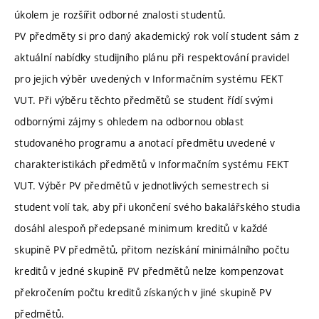
úkolem je rozšířit odborné znalosti studentů.
PV předměty si pro daný akademický rok volí student sám z
aktuální nabídky studijního plánu při respektování pravidel
pro jejich výběr uvedených v Informačním systému FEKT
VUT. Při výběru těchto předmětů se student řídí svými
odbornými zájmy s ohledem na odbornou oblast
studovaného programu a anotací předmětu uvedené v
charakteristikách předmětů v Informačním systému FEKT
VUT. Výběr PV předmětů v jednotlivých semestrech si
student volí tak, aby při ukončení svého bakalářského studia
dosáhl alespoň předepsané minimum kreditů v každé
skupině PV předmětů, přitom nezískání minimálního počtu
kreditů v jedné skupině PV předmětů nelze kompenzovat
překročením počtu kreditů získaných v jiné skupině PV
předmětů.