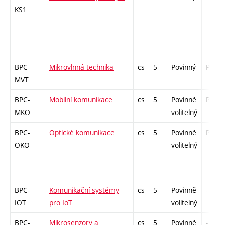
KS1
BPC-
Mikrovlnná technika
cs
5
Povinný
PZ
MVT
BPC-
Mobilní komunikace
cs
5
Povinně
PZ
MKO
volitelný
BPC-
Optické komunikace
cs
5
Povinně
PZ
OKO
volitelný
BPC-
Komunikační systémy
cs
5
Povinně
-
IOT
pro IoT
volitelný
BPC-
Mikrosenzory a
cs
5
Povinně
-