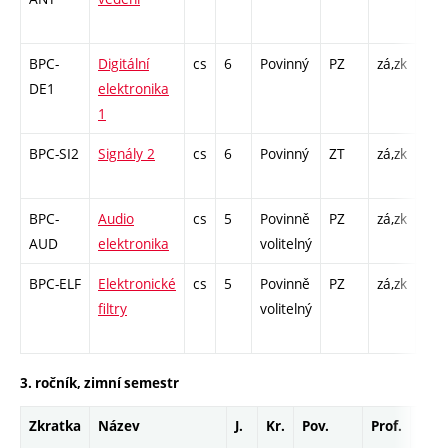
/ L 
BPC-
Digitální
cs
6
Povinný
PZ
zá,zk
P - 
DE1
elektronika
Cp 
1
/ L 
BPC-SI2
Signály 2
cs
6
Povinný
ZT
zá,zk
P - 
Cp 
BPC-
Audio
cs
5
Povinně
PZ
zá,zk
P - 
AUD
elektronika
volitelný
L - 
BPC-ELF
Elektronické
cs
5
Povinně
PZ
zá,zk
P - 
filtry
volitelný
Cp 
/ L 
3. ročník, zimní semestr
Zkratka
Název
J.
Kr.
Pov.
Prof.
Uk.