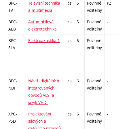
BPC-
Televizní technika
cs
5
Povinně
PZ
zá,z
TVT
a multimedia
volitelný
BPC-
Automobilová
cs
5
Povinně
-
zá,z
AEB
elektrotechnika
volitelný
BPC-
Elektroakustika 1
cs
6
Povinně
-
zá,z
ELA
volitelný
BPC-
Návrh digitálních
cs
6
Povinně
-
zá,z
NDI
integrovaných
volitelný
obvodů VLSI a
jazyk VHDL
XPC-
Projektování
cs
6
Povinně
-
zá,z
PSD
silových a
volitelný
datových rozvodů