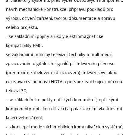
architektury systému, přes výběr obvodových komponent,
návrh mechanické konstrukce, přípravu podkladů pro
výrobu, oživení zařízení, tvorbu dokumentace a správu
celého projektu,
- se základními pojmy a úkoly elektromagnetické
kompatibility EMC,
se základními principy televizní techniky a multimédií,
zpracováním digitálních signálů při televizním přenosu
(pozemním, kabelovém i družicovém), televizí s vysokou
rozlišovací schopností HDTV a perspektivní trojrozměrnou
televizí 3D,
- se základními aspekty optických komunikací, optickými
komponenty, optickou difrakcí a polarizačními vlastnostmi
laserového záření,
- s koncepcí moderních mobilních komunikačních systémů,