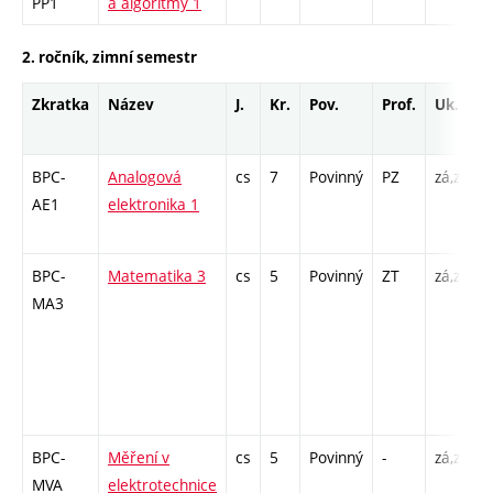
PP1
a algoritmy 1
2. ročník, zimní semestr
Zkratka
Název
J.
Kr.
Pov.
Prof.
Uk.
BPC-
Analogová
cs
7
Povinný
PZ
zá,zk
P
AE1
elektronika 1
/
BPC-
Matematika 3
cs
5
Povinný
ZT
zá,zk
P
MA3
4
-
BPC-
Měření v
cs
5
Povinný
-
zá,zk
P
MVA
elektrotechnice
L