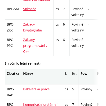
BPC-SNI
Snímače
cs
7
Povinně
-
zá,z
volitelný
BPC-
Základy
cs
6
Povinně
-
zá,z
ZKR
kryptografie
volitelný
BPC-
Základy
cs
6
Povinně
-
zá,z
PPC
programování v
volitelný
C++
3. ročník, letní semestr
Zkratka
Název
J.
Kr.
Pov.
Prof.
BPC-
Bakalářská práce
cs
5
Povinný
-
BAP
BPC-
Komunikační systémy 1
cs
7
Povinný
PZ