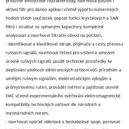
příslušné kmitočtové charakteristiky, navrhnout pasivní i
aktivní filtr pro danou aplikaci včetně výpočtu numerických
hodnot všech součástek, popsat funkci krystalových a SAW
filtrů i struktur se spínanými kapacitory, kompletně
analyzovat a navrhovat filtrační obvod na počítači,
- identifikovat a klasifikovat zdroje, přijímače a cesty přenosu
rušivých signálů, navrhnout řešení pro snížení a omezení
úrovně rušivých signálů, použít technické prostředky ke
zlepšování odolnosti elektronických zařízení vůči přírodním a
umělým rušivým signálům, elektrostatickým výbojům a
průmyslovému rušen, provádět měření a zajišťovat úrovně
EMC včetně experimentálního ověřování elektromagnetické
kompatibility technických zařízení dle národních a
mezinárodních norem,
- navrhovat optické vláknové a bezkabelové spoje, porovnat