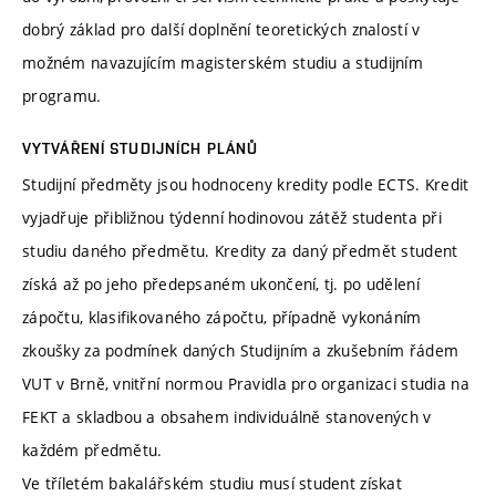
dobrý základ pro další doplnění teoretických znalostí v
možném navazujícím magisterském studiu a studijním
programu.
VYTVÁŘENÍ STUDIJNÍCH PLÁNŮ
Studijní předměty jsou hodnoceny kredity podle ECTS. Kredit
vyjadřuje přibližnou týdenní hodinovou zátěž studenta při
studiu daného předmětu. Kredity za daný předmět student
získá až po jeho předepsaném ukončení, tj. po udělení
zápočtu, klasifikovaného zápočtu, případně vykonáním
zkoušky za podmínek daných Studijním a zkušebním řádem
VUT v Brně, vnitřní normou Pravidla pro organizaci studia na
FEKT a skladbou a obsahem individuálně stanovených v
každém předmětu.
Ve tříletém bakalářském studiu musí student získat