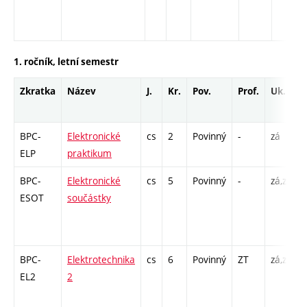
1. ročník, letní semestr
Zkratka
Název
J.
Kr.
Pov.
Prof.
Uk.
BPC-
Elektronické
cs
2
Povinný
-
zá
L
ELP
praktikum
BPC-
Elektronické
cs
5
Povinný
-
zá,zk
P
ESOT
součástky
1
BPC-
Elektrotechnika
cs
6
Povinný
ZT
zá,zk
P
EL2
2
1