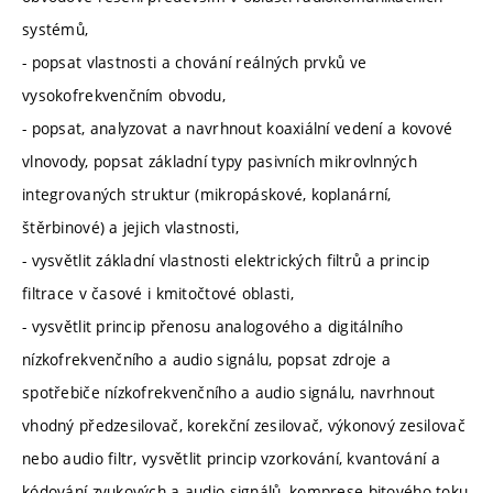
systémů,
- popsat vlastnosti a chování reálných prvků ve
vysokofrekvenčním obvodu,
- popsat, analyzovat a navrhnout koaxiální vedení a kovové
vlnovody, popsat základní typy pasivních mikrovlnných
integrovaných struktur (mikropáskové, koplanární,
štěrbinové) a jejich vlastnosti,
- vysvětlit základní vlastnosti elektrických filtrů a princip
filtrace v časové i kmitočtové oblasti,
- vysvětlit princip přenosu analogového a digitálního
nízkofrekvenčního a audio signálu, popsat zdroje a
spotřebiče nízkofrekvenčního a audio signálu, navrhnout
vhodný předzesilovač, korekční zesilovač, výkonový zesilovač
nebo audio filtr, vysvětlit princip vzorkování, kvantování a
kódování zvukových a audio signálů, komprese bitového toku