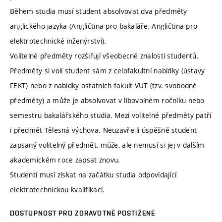
Během studia musí student absolvovat dva předměty
anglického jazyka (Angličtina pro bakaláře, Angličtina pro
elektrotechnické inženýrství).
Volitelné předměty rozšiřují všeobecné znalosti studentů.
Předměty si volí student sám z celofakultní nabídky (ústavy
FEKT) nebo z nabídky ostatních fakult VUT (tzv. svobodné
předměty) a může je absolvovat v libovolném ročníku nebo
semestru bakalářského studia. Mezi volitelné předměty patří
i předmět Tělesná výchova. Neuzavře-li úspěšně student
zapsaný volitelný předmět, může, ale nemusí si jej v dalším
akademickém roce zapsat znovu.
Studenti musí získat na začátku studia odpovídající
elektrotechnickou kvalifikaci.
DOSTUPNOST PRO ZDRAVOTNĚ POSTIŽENÉ