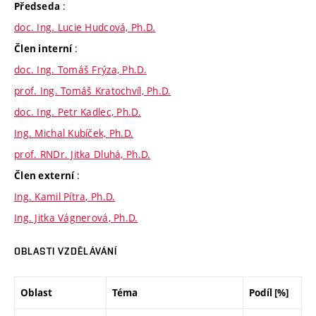
:
Předseda
doc. Ing. Lucie Hudcová, Ph.D.
:
Člen interní
doc. Ing. Tomáš Frýza, Ph.D.
prof. Ing. Tomáš Kratochvíl, Ph.D.
doc. Ing. Petr Kadlec, Ph.D.
Ing. Michal Kubíček, Ph.D.
prof. RNDr. Jitka Dluhá, Ph.D.
:
Člen externí
Ing. Kamil Pítra, Ph.D.
Ing. Jitka Vágnerová, Ph.D.
OBLASTI VZDĚLÁVÁNÍ
Oblast
Téma
Podíl [%]