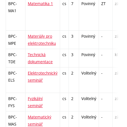
BPC-
Matematika 1
cs
7
Povinný
ZT
zá,zk
MA1
BPC-
Materiály pro
cs
3
Povinný
-
zá,zk
MPE
elektrotechniku
BPC-
Technická
cs
3
Povinný
-
kl
TDE
dokumentace
BPC-
Elektrotechnický
cs
2
Volitelný
-
zá
ELS
seminář
BPC-
Fyzikální
cs
2
Volitelný
-
zá
FYS
seminář
BPC-
Matematický
cs
2
Volitelný
-
zá
MAS
seminář