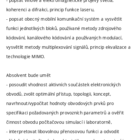
- popsat vlnové a elektromagnetické projevy světla,
koherenci a difrakci, princip funkce laseru,
- popsat obecný mobilní komunikační systém a vysvětlit
funkci jednotlivých bloků, používané metody zdrojového
kódování, kanálového kódování a používaných modulací,
vysvětlit metody multiplexování signálů, princip ekvalizace a
technologie MIMO.
Absolvent bude umět
- posoudit vhodnost aktivních součástek elektronických
obvodů, zvolit optimální přístup, topologii, koncept,
navrhnout/vypočítat hodnoty obvodových prvků pro
specifikaci požadovaných provozních parametrů a ověřit
činnost obvodu počítačovou simulací i laboratorně,
- interpretovat libovolnou přenosovou funkci a odvodit