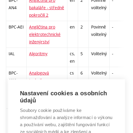
BPC-
Angličtina pro
en
2
Povinně
-
zá,
AN4
bakaláře - středně
volitelný
pokročilí 2
BPC-AEI
Angličtina pro
en
2
Povinně
-
zá,
elektrotechnické
volitelný
inženýrství
IAL
Algoritmy
cs,
5
Volitelný
-
zá,
en
BPC-
Analogová
cs
6
Volitelný
-
zá,
ANA
technika
Nastavení cookies a osobních
údajů
Soubory cookie používáme ke
XPC-
Angličtina pro
en,
3
Volitelný
-
zk
shromažďování a analýze informací o výkonu
AN3
bakaláře - středně
cs
a používání webu, zajištění fungování funkcí
pokročilí 1
ze sociálních médií a ke zlepšení a