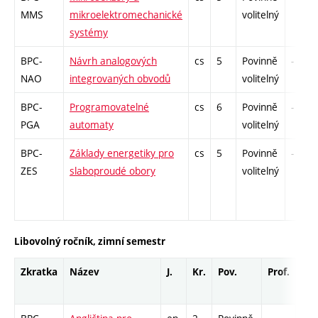
MMS
mikroelektromechanické
volitelný
systémy
BPC-
Návrh analogových
cs
5
Povinně
-
NAO
integrovaných obvodů
volitelný
BPC-
Programovatelné
cs
6
Povinně
-
PGA
automaty
volitelný
BPC-
Základy energetiky pro
cs
5
Povinně
-
ZES
slaboproudé obory
volitelný
Libovolný ročník, zimní semestr
Zkratka
Název
J.
Kr.
Pov.
Prof.
Uk.