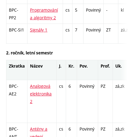
BPC-
Programování
cs
5
Povinný
-
kl
P
PP2
a algoritmy 2
BPC-SI1
Signály 1
cs
7
Povinný
ZT
zá,zk
P
2. ročník, letní semestr
Zkratka
Název
J.
Kr.
Pov.
Prof.
Uk.
Hod
roz
BPC-
Analogová
cs
6
Povinný
PZ
zá,zk
P - 
AE2
elektronika
COZ
2
6 /
- 13
- 13
BPC-
Antény a
cs
6
Povinný
PZ
zá,zk
P - 
ANT
vedení
Cp 