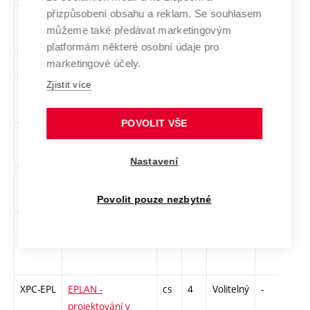
přizpůsobení obsahu a reklam. Se souhlasem
XPC-
Angličtina pro FCE
en
3
Volitelný
-
kl
můžeme také předávat marketingovým
FCE1
1
platformám některé osobní údaje pro
marketingové účely.
BPC-AIT
Angličtina pro IT
en
3
Volitelný
-
kl
Zjistit více
XPC-
CISCO akademie 1
cs
3
Volitelný
-
zk
CA1
- CCNA
POVOLIT VŠE
XPC-
CISCO akademie 3
cs
3
Volitelný
-
zk
CA3
- CCNA
Nastavení
XPC-
CISCO akademie 5
cs
3
Volitelný
-
zk
CA5
- CCNP
Povolit pouze nezbytné
BPC-
Daňový systém ČR
cs
2
Volitelný
-
kl
DSY
XPC-EPL
EPLAN -
cs
4
Volitelný
-
kl
projektování v