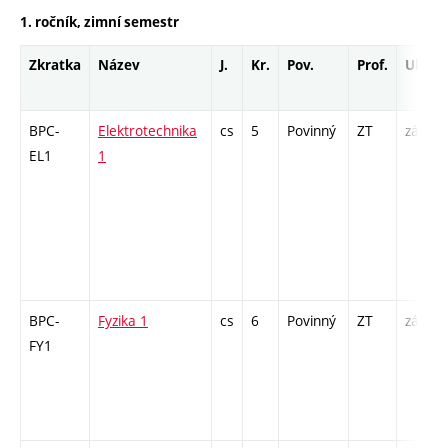
1. ročník, zimní semestr
Zkratka
Název
J.
Kr.
Pov.
Prof.
Uk.
BPC-
Elektrotechnika
cs
5
Povinný
ZT
zá,zk
EL1
1
BPC-
Fyzika 1
cs
6
Povinný
ZT
zá,zk
FY1