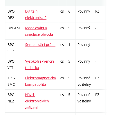
BPC-
Digitální
cs
6
Povinný
PZ
zá,z
DE2
elektronika 2
BPC-ESI
Modelování a
cs
5
Povinný
-
zá,z
simulace obvodů
BPC-
Semestrální práce
cs
1
Povinný
-
kl
SEP
BPC-
Vysokofrekvenční
cs
5
Povinný
-
zá,z
VFT
technika
XPC-
Elektromagnetická
cs
5
Povinně
PZ
zá,z
EMC
kompatibilita
volitelný
BPC-
Návrh
cs
5
Povinně
PZ
zá,z
NEZ
elektronických
volitelný
zařízení