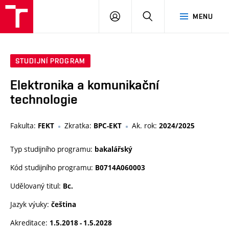
VUT
PŘIHLÁSIT
HLEDAT
MENU
SE
STUDIJNÍ PROGRAM
Elektronika a komunikační
technologie
Fakulta:
Zkratka:
Ak. rok:
FEKT
BPC-EKT
2024/2025
Typ studijního programu:
bakalářský
Kód studijního programu:
B0714A060003
Udělovaný titul:
Bc.
Jazyk výuky:
čeština
Akreditace:
1.5.2018 - 1.5.2028