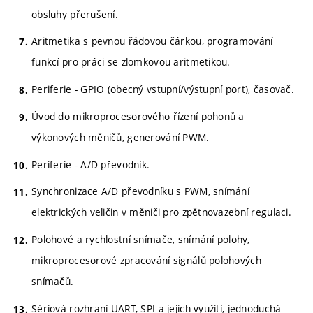
obsluhy přerušení.
Aritmetika s pevnou řádovou čárkou, programování
funkcí pro práci se zlomkovou aritmetikou.
Periferie - GPIO (obecný vstupní/výstupní port), časovač.
Úvod do mikroprocesorového řízení pohonů a
výkonových měničů, generování PWM.
Periferie - A/D převodník.
Synchronizace A/D převodníku s PWM, snímání
elektrických veličin v měniči pro zpětnovazební regulaci.
Polohové a rychlostní snímače, snímání polohy,
mikroprocesorové zpracování signálů polohových
snímačů.
Sériová rozhraní UART, SPI a jejich využití, jednoduchá