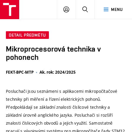
VUT
PŘIHLÁSIT
HLEDAT
MENU
SE
DETAIL PŘEDMĚTU
Mikroprocesorová technika v
pohonech
FEKT-BPC-MTP
Ak. rok: 2024/2025
Posluchači jsou seznámeni s aplikacemi mikropočítačové
techniky při měření a řízení elektrických pohonů.
Předpokládají se základní znalosti číslicové techniky a
základní úrovně anglického jazyka. Posluchači si rozšíří
znalosti číslicových obvodů a jejich využití. Samostatně
pracují s vývojovými systémy pro mikropočítače řady STM32