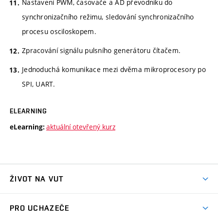
Nastavení PWM, časovače a AD převodníku do
synchronizačního režimu, sledování synchronizačního
procesu osciloskopem.
Zpracování signálu pulsního generátoru čítačem.
Jednoduchá komunikace mezi dvěma mikroprocesory po
SPI, UART.
ELEARNING
aktuální otevřený kurz
eLearning:
ŽIVOT NA VUT
Atmosféra VUT
PRO UCHAZEČE
Prostory školy