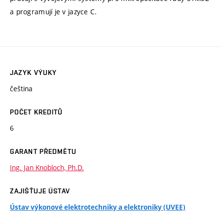
a programují je v jazyce C.
JAZYK VÝUKY
čeština
POČET KREDITŮ
6
GARANT PŘEDMĚTU
Ing. Jan Knobloch, Ph.D.
ZAJIŠŤUJE ÚSTAV
Ústav výkonové elektrotechniky a elektroniky (UVEE)