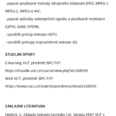
- popsat používané metody zdrojového kódování JPEG, MPEG-1,
MPEG-2, MPEG-4 AVC,
- popsat způsoby zabezpečení signálu a používané modulace
(QPSK, QAM, OFDM),
- vysvětlit princip televize HDTV,
- vysvětlit principy trojrozměrné televize 3D.
STUDIJNÍ OPORY
E-learning VUT, předmět BPC-TVT:
https://moodle.vut.cz/course/view.php?id=268599
Web VUT, předmět BPC-TVT:
https://www.vut.cz/studenti/predmety/detail/268599
ZÁKLADNÍ LITERATURA
HANUS, S. Základy televizní techniky I-III. Skripta FEKT VUT v