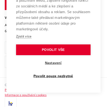
a používání webu, zajištění fungování funkcí
technické
Podnikavá univerzita / ContriBUTe
Mezinárodní dohody
ze sociálních médií a ke zlepšení a
Open Science
v
Bezpečná univerzita
přizpůsobení obsahu a reklam. Se souhlasem
Univerzitní sítě
Brně
Projekty
můžeme také předávat marketingovým
VYSOKÉ UČENÍ TECHNICKÉ V BRNĚ
Vyznamenání
platformám některé osobní údaje pro
Projekty ze strukturálních fondů
Antonínská 548/1
www.vut.cz
marketingové účely.
Organizační struktura
602 00 Brno
vut@vutbr.cz
Specifický výzkum
Zjistit více
Úřední deska
Ochrana osobních údajů
POVOLIT VŠE
(externí
Pracovní příležitosti
Nastavení
odkaz)
Podpora a rozvoj zaměstnanců a studujících
Povolit pouze nezbytné
Rovné příležitosti
Copyright © 2026 VUT
Sociální bezpečí
Prohlášení o přístupnosti
HR Award
Informace o používání cookies
Kontakty