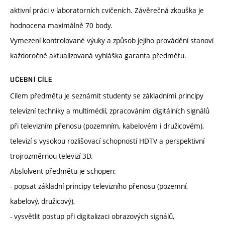
aktivní práci v laboratorních cvičeních. Závěrečná zkouška je
hodnocena maximálně 70 body.
Vymezení kontrolované výuky a způsob jejího provádění stanoví
každoročně aktualizovaná vyhláška garanta předmětu.
UČEBNÍ CÍLE
Cílem předmětu je seznámit studenty se základními principy
televizní techniky a multimédií, zpracováním digitálních signálů
při televizním přenosu (pozemním, kabelovém i družicovém),
televizí s vysokou rozlišovací schopností HDTV a perspektivní
trojrozměrnou televizí 3D.
Abslolvent předmětu je schopen:
- popsat základní principy televizního přenosu (pozemní,
kabelový, družicový),
- vysvětlit postup při digitalizaci obrazových signálů,