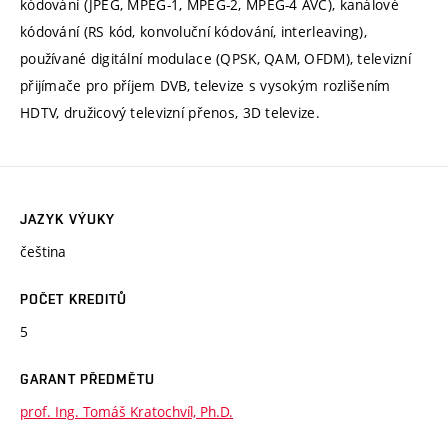
kódování (JPEG, MPEG-1, MPEG-2, MPEG-4 AVC), kanálové
kódování (RS kód, konvoluční kódování, interleaving),
používané digitální modulace (QPSK, QAM, OFDM), televizní
přijímače pro příjem DVB, televize s vysokým rozlišením
HDTV, družicový televizní přenos, 3D televize.
JAZYK VÝUKY
čeština
POČET KREDITŮ
5
GARANT PŘEDMĚTU
prof. Ing. Tomáš Kratochvíl, Ph.D.