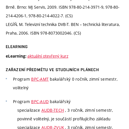
Brně. Brno: MJ Servis, 2009. ISBN 978-80-214-3971-9, 978-80-
214-4206-1, 978-80-214-4022-7. (CS)
LEGÍŇ, M. Televizní technika DVB-T. BEN – technická literatura,
Praha, 2006. ISBN 978-8073002046. (CS)
ELEARNING
aktuální otevřený kurz
eLearning:
ZAŘAZENÍ PŘEDMĚTU VE STUDIJNÍCH PLÁNECH
Program
BPC-AMT
bakalářský 0 ročník, zimní semestr,
volitelný
Program
BPC-AUD
bakalářský
specializace
AUDB-TECH
, 3 ročník, zimní semestr,
povinně volitelný, je součástí profilujícího základu
specializace
AUDB-ZVUK
, 3 ročník, zimní semestr,