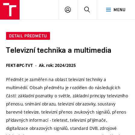
VUT
PŘIHLÁSIT
HLEDAT
MENU
SE
DETAIL PŘEDMĚTU
Televizní technika a multimedia
FEKT-BPC-TVT
Ak. rok: 2024/2025
Předmět je zaměřen na oblast televizní techniky a
multimédií. Obsah předmětu je rozdělen do následujících
částí: základní poznatky o světle, základní principy televizního
přenosu, snímání obrazu, televizní obrazovky, soustavy
barevné televize, televizní přenos zvukových signálů, přenos
přídavných informací - teletext, televizní přijímače,
digitalizace obrazových signálů, standard DVB, zdrojové