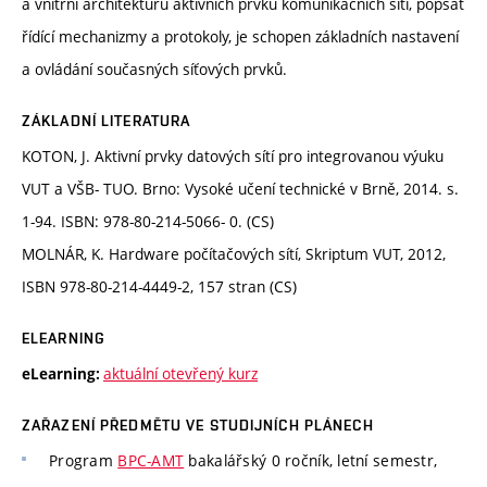
a vnitřní architekturu aktivních prvků komunikačních sítí, popsat
řídící mechanizmy a protokoly, je schopen základních nastavení
a ovládání současných síťových prvků.
ZÁKLADNÍ LITERATURA
KOTON, J. Aktivní prvky datových sítí pro integrovanou výuku
VUT a VŠB- TUO. Brno: Vysoké učení technické v Brně, 2014. s.
1-94. ISBN: 978-80-214-5066- 0. (CS)
MOLNÁR, K. Hardware počítačových sítí, Skriptum VUT, 2012,
ISBN 978-80-214-4449-2, 157 stran (CS)
ELEARNING
aktuální otevřený kurz
eLearning:
ZAŘAZENÍ PŘEDMĚTU VE STUDIJNÍCH PLÁNECH
Program
BPC-AMT
bakalářský 0 ročník, letní semestr,