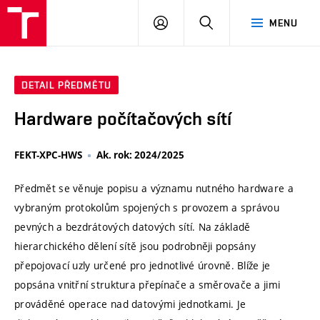
VUT
PŘIHLÁSIT
HLEDAT
MENU
SE
DETAIL PŘEDMĚTU
Hardware počítačových sítí
FEKT-XPC-HWS
Ak. rok: 2024/2025
Předmět se věnuje popisu a významu nutného hardware a
vybraným protokolům spojených s provozem a správou
pevných a bezdrátových datových sítí. Na základě
hierarchického dělení sítě jsou podrobněji popsány
přepojovací uzly určené pro jednotlivé úrovně. Blíže je
popsána vnitřní struktura přepínače a směrovače a jimi
prováděné operace nad datovými jednotkami. Je