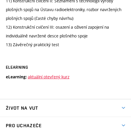
11) Konstrukční cvičení II: Seznámení s technologií výroby
plošných spojů na Ústavu radioelektroniky, rozbor navržených
plošných spojů (časté chyby návrhu)
12) Konstrukční cvičení III: osazení a oživení zapojení na
individuálně navržené desce plošného spoje
13) Závěrečný praktický test
ELEARNING
aktuální otevřený kurz
eLearning:
ŽIVOT NA VUT
Atmosféra VUT
PRO UCHAZEČE
Prostory školy