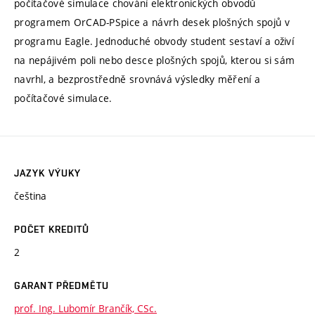
počítačové simulace chování elektronických obvodů
programem OrCAD-PSpice a návrh desek plošných spojů v
programu Eagle. Jednoduché obvody student sestaví a oživí
na nepájivém poli nebo desce plošných spojů, kterou si sám
navrhl, a bezprostředně srovnává výsledky měření a
počítačové simulace.
JAZYK VÝUKY
čeština
POČET KREDITŮ
2
GARANT PŘEDMĚTU
prof. Ing. Lubomír Brančík, CSc.