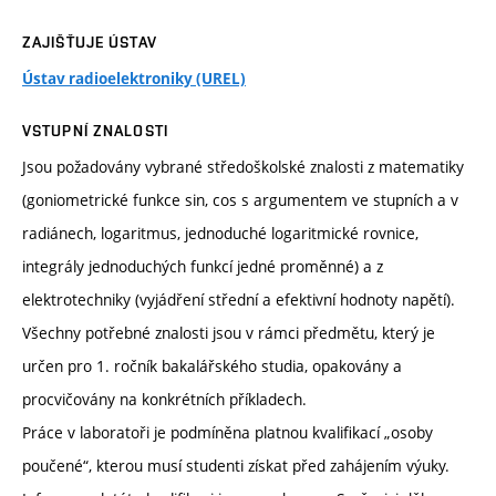
ZAJIŠŤUJE ÚSTAV
Ústav radioelektroniky (UREL)
VSTUPNÍ ZNALOSTI
Jsou požadovány vybrané středoškolské znalosti z matematiky
(goniometrické funkce sin, cos s argumentem ve stupních a v
radiánech, logaritmus, jednoduché logaritmické rovnice,
integrály jednoduchých funkcí jedné proměnné) a z
elektrotechniky (vyjádření střední a efektivní hodnoty napětí).
Všechny potřebné znalosti jsou v rámci předmětu, který je
určen pro 1. ročník bakalářského studia, opakovány a
procvičovány na konkrétních příkladech.
Práce v laboratoři je podmíněna platnou kvalifikací „osoby
poučené“, kterou musí studenti získat před zahájením výuky.