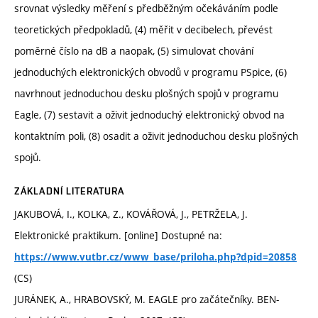
srovnat výsledky měření s předběžným očekáváním podle
teoretických předpokladů, (4) měřit v decibelech, převést
poměrné číslo na dB a naopak, (5) simulovat chování
jednoduchých elektronických obvodů v programu PSpice, (6)
navrhnout jednoduchou desku plošných spojů v programu
Eagle, (7) sestavit a oživit jednoduchý elektronický obvod na
kontaktním poli, (8) osadit a oživit jednoduchou desku plošných
spojů.
ZÁKLADNÍ LITERATURA
JAKUBOVÁ, I., KOLKA, Z., KOVÁŘOVÁ, J., PETRŽELA, J.
Elektronické praktikum. [online] Dostupné na:
https://www.vutbr.cz/www_base/priloha.php?dpid=20858
(CS)
JURÁNEK, A., HRABOVSKÝ, M. EAGLE pro začátečníky. BEN-