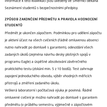
Informace k této kvalifikaci jsou uvedeny ve Směrnici děkana
Seznámení studentů s bezpečnostními předpisy.
ZPŮSOB ZAKONČENÍ PŘEDMĚTU A PRAVIDLA HODNOCENÍ
STUDENTŮ
Předmět je ukončen zápočtem. Podmínkou pro udělení zápočtu
je aktivní účast na všech cvičeních (řádně omluvenou absenci
nutno nahradit po domluvě s garantem), odevzdání všech
zadaných úkolů (zejména návrhu desky plošných spojů v
programu Eagle) a úspěšné absolvování závěrečného
praktického testu (získání min. 5 z 10 bodů). Test zahrnuje
zapojení jednoduchého obvodu, výběr vhodných měřicích
přístrojů a změření zadaného úkolu.
Veškerá laboratorní i počítačová výuka je povinná. Řádně
omluvené cvičení je možno nahradit po domluvě s garantem
předmětu (v průběhu semestru, výjimečně v zápočtovém