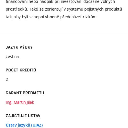
financování nebo naopak při investování dočasně volných
prostředků. Také se zorientují v systému pojistných produktů
tak, aby byli schopni vhodně předcházet rizikům.
JAZYK VÝUKY
čeština
POČET KREDITŮ
2
GARANT PŘEDMĚTU
Ing. Martin Jílek
ZAJIŠŤUJE ÚSTAV
Ústav jazyků (UJAZ)