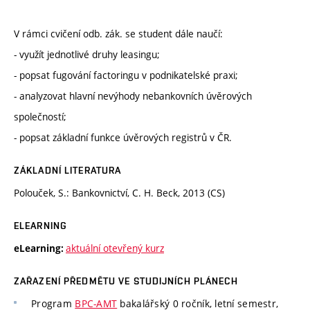
V rámci cvičení odb. zák. se student dále naučí:
- využít jednotlivé druhy leasingu;
- popsat fugování factoringu v podnikatelské praxi;
- analyzovat hlavní nevýhody nebankovních úvěrových
společností;
- popsat základní funkce úvěrových registrů v ČR.
ZÁKLADNÍ LITERATURA
Polouček, S.: Bankovnictví, C. H. Beck, 2013 (CS)
ELEARNING
aktuální otevřený kurz
eLearning:
ZAŘAZENÍ PŘEDMĚTU VE STUDIJNÍCH PLÁNECH
Program
BPC-AMT
bakalářský 0 ročník, letní semestr,