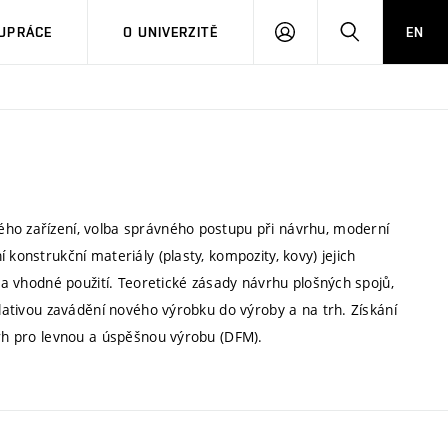
PŘIHLÁSIT
HLEDAT
UPRÁCE
O UNIVERZITĚ
EN
SE
ého zařízení, volba správného postupu při návrhu, moderní
 konstrukční materiály (plasty, kompozity, kovy) jejich
í a vhodné použití. Teoretické zásady návrhu plošných spojů,
slativou zavádění nového výrobku do výroby a na trh. Získání
vrh pro levnou a úspěšnou výrobu (DFM).