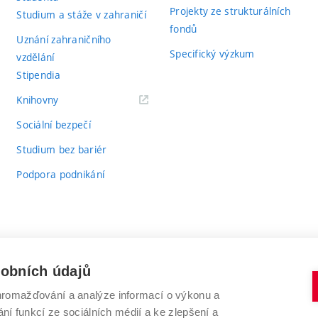
Projekty ze strukturálních
Studium a stáže v zahraničí
fondů
Uznání zahraničního
Specifický výzkum
vzdělání
Stipendia
(externí
Knihovny
odkaz)
Sociální bezpečí
Studium bez bariér
Podpora podnikání
sobních údajů
romažďování a analýze informací o výkonu a
VYSOKÉ UČENÍ TECHNICKÉ V BRNĚ
ní funkcí ze sociálních médií a ke zlepšení a