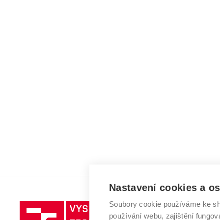
Nastavení cookies a o
Soubory cookie používáme ke sh
Vysoké
používání webu, zajištění fungová
učení