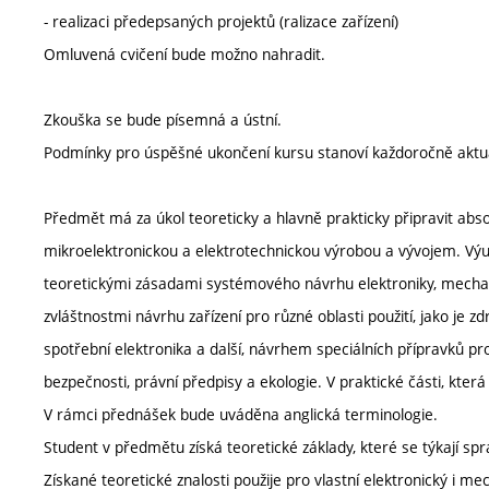
- realizaci předepsaných projektů (ralizace zařízení)
Omluvená cvičení bude možno nahradit.
Zkouška se bude písemná a ústní.
Podmínky pro úspěšné ukončení kursu stanoví každoročně aktu
Předmět má za úkol teoreticky a hlavně prakticky připravit abso
mikroelektronickou a elektrotechnickou výrobou a vývojem. Výu
teoretickými zásadami systémového návrhu elektroniky, mechan
zvláštnostmi návrhu zařízení pro různé oblasti použití, jako je 
spotřební elektronika a další, návrhem speciálních přípravků 
bezpečnosti, právní předpisy a ekologie. V praktické části, která 
V rámci přednášek bude uváděna anglická terminologie.
Student v předmětu získá teoretické základy, které se týkají sp
Získané teoretické znalosti použije pro vlastní elektronický i m