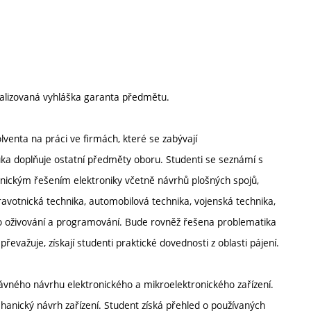
alizovaná vyhláška garanta předmětu.
lventa na práci ve firmách, které se zabývají
ka doplňuje ostatní předměty oboru. Studenti se seznámí s
ickým řešením elektroniky včetně návrhů plošných spojů,
zdravotnická technika, automobilová technika, vojenská technika,
pro oživování a programování. Bude rovněž řešena problematika
převažuje, získají studenti praktické dovednosti z oblasti pájení.
rávného návrhu elektronického a mikroelektronického zařízení.
echanický návrh zařízení. Student získá přehled o používaných