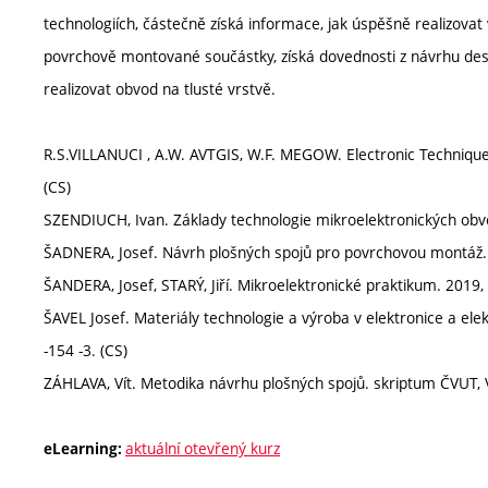
technologiích, částečně získá informace, jak úspěšně realizovat 
povrchově montované součástky, získá dovednosti z návrhu des
realizovat obvod na tlusté vrstvě.
R.S.VILLANUCI , A.W. AVTGIS, W.F. MEGOW. Electronic Techniques (
(CS)
SZENDIUCH, Ivan. Základy technologie mikroelektronických obv
ŠADNERA, Josef. Návrh plošných spojů pro povrchovou montáž. 
ŠANDERA, Josef, STARÝ, Jiří. Mikroelektronické praktikum. 2019, 
ŠAVEL Josef. Materiály technologie a výroba v elektronice a ele
-154 -3. (CS)
ZÁHLAVA, Vít. Metodika návrhu plošných spojů. skriptum ČVUT, 
aktuální otevřený kurz
eLearning: