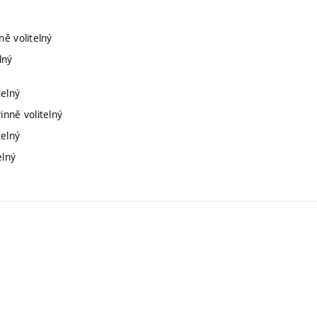
ně volitelný
lný
telný
inně volitelný
telný
elný