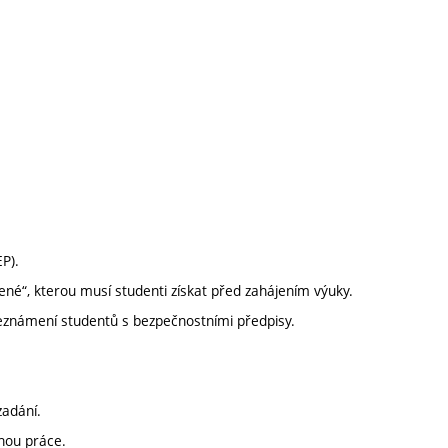
P).
ené“, kterou musí studenti získat před zahájením výuky.
Seznámení studentů s bezpečnostními předpisy.
zadání.
onou práce.