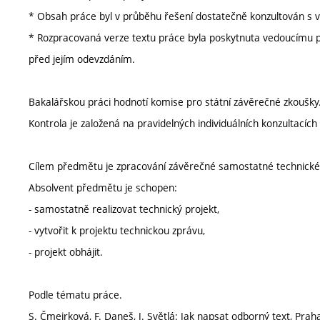
* Obsah práce byl v průběhu řešení dostatečně konzultován s 
* Rozpracovaná verze textu práce byla poskytnuta vedoucímu p
před jejím odevzdáním.
Bakalářskou práci hodnotí komise pro státní závěrečné zkoušky
Kontrola je založená na pravidelných individuálních konzultacíc
Cílem předmětu je zpracování závěrečné samostatné technické
Absolvent předmětu je schopen:
- samostatně realizovat technický projekt,
- vytvořit k projektu technickou zprávu,
- projekt obhájit.
Podle tématu práce.
S. Čmejrková, F. Daneš, J. Světlá: Jak napsat odborný text, Prah