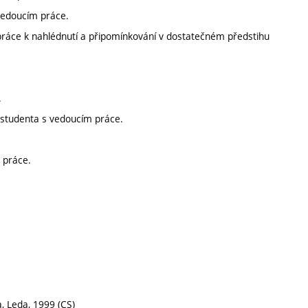
vedoucím práce.
ráce k nahlédnutí a připomínkování v dostatečném předstihu
.
h studenta s vedoucím práce.
 práce.
a, Leda, 1999 (CS)