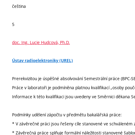
čeština
5
doc. Ing. Lucie Hudcová, Ph.D.
Ústav radioelektroniky (UREL)
Prerekvizitou je úspěšné absolvování Semestrální práce (BPC-SE
Práce v laboratoři je podmíněna platnou kvalifikací „osoby pouč
Informace k této kvalifikaci jsou uvedeny ve Směrnici děkana 
Podmínky udělení zápočtu v předmětu bakalářská práce:
* V závěrečné práci jsou řešeny cíle stanovené ve schváleném 
* Závěrečná práce splňuje formální náležitosti stanovené šabl