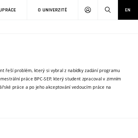
PŘIHLÁSIT
HLEDAT
UPRÁCE
O UNIVERZITĚ
EN
SE
t řeší problém, který si vybral z nabídky zadání programu
estrální práce BPC-SEP, který student zpracoval v zimním
lářské práce a po jeho akceptování vedoucím práce na