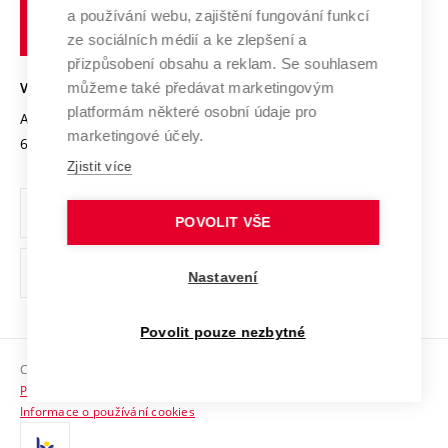
učení
Služby univerzity
Transfer znalostí
a používání webu, zajištění fungování funkcí
technické
Podnikavá univerzita / ContriBUTe
Mezinárodní dohody
ze sociálních médií a ke zlepšení a
Open Science
v
Bezpečná univerzita
přizpůsobení obsahu a reklam. Se souhlasem
Univerzitní sítě
Brně
Projekty
můžeme také předávat marketingovým
VYSOKÉ UČENÍ TECHNICKÉ V BRNĚ
Vyznamenání
platformám některé osobní údaje pro
Projekty ze strukturálních fondů
Antonínská 548/1
www.vut.cz
marketingové účely.
Organizační struktura
602 00 Brno
vut@vutbr.cz
Specifický výzkum
Zjistit více
Úřední deska
Ochrana osobních údajů
POVOLIT VŠE
(externí
Pracovní příležitosti
Nastavení
odkaz)
Podpora a rozvoj zaměstnanců a studujících
Povolit pouze nezbytné
Rovné příležitosti
Copyright © 2026 VUT
Sociální bezpečí
Prohlášení o přístupnosti
HR Award
Informace o používání cookies