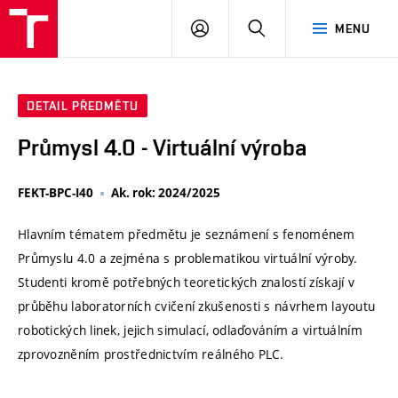
VUT
PŘIHLÁSIT
HLEDAT
MENU
SE
DETAIL PŘEDMĚTU
Průmysl 4.0 - Virtuální výroba
FEKT-BPC-I40
Ak. rok: 2024/2025
Hlavním tématem předmětu je seznámení s fenoménem
Průmyslu 4.0 a zejména s problematikou virtuální výroby.
Studenti kromě potřebných teoretických znalostí získají v
průběhu laboratorních cvičení zkušenosti s návrhem layoutu
robotických linek, jejich simulací, odlaďováním a virtuálním
zprovozněním prostřednictvím reálného PLC.