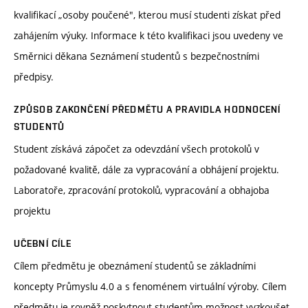
kvalifikací „osoby poučené", kterou musí studenti získat před
zahájením výuky. Informace k této kvalifikaci jsou uvedeny ve
Směrnici děkana Seznámení studentů s bezpečnostními
předpisy.
ZPŮSOB ZAKONČENÍ PŘEDMĚTU A PRAVIDLA HODNOCENÍ
STUDENTŮ
Student získává zápočet za odevzdání všech protokolů v
požadované kvalitě, dále za vypracování a obhájení projektu.
Laboratoře, zpracování protokolů, vypracování a obhajoba
projektu
UČEBNÍ CÍLE
Cílem předmětu je obeznámení studentů se základními
koncepty Průmyslu 4.0 a s fenoménem virtuální výroby. Cílem
předmětu je rovněž poskytnout studentům možnost vyzkoušet