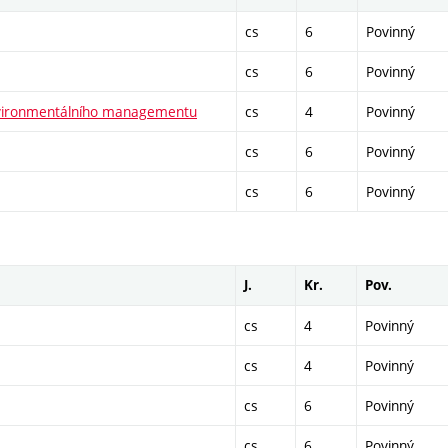
cs
6
Povinný
cs
6
Povinný
vironmentálního managementu
cs
4
Povinný
cs
6
Povinný
cs
6
Povinný
J.
Kr.
Pov.
cs
4
Povinný
cs
4
Povinný
cs
6
Povinný
cs
6
Povinný