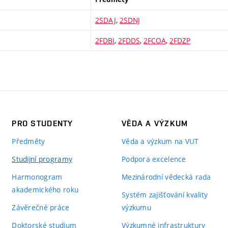
2SDAJ
,
2SDNJ
2FDBI
,
2FDDS
,
2FCOA
,
2FDZP
PRO STUDENTY
VĚDA A VÝZKUM
Předměty
Věda a výzkum na VUT
Studijní programy
Podpora excelence
Harmonogram
Mezinárodní vědecká rada
akademického roku
Systém zajišťování kvality
Závěrečné práce
výzkumu
Doktorské studium
Výzkumné infrastruktury