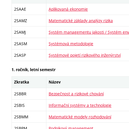
2SAAE
Aplikovaná ekonomie
2SAMZ
Matematické základy analýzy rizika
2SAMJ
Systém managementu jakosti / Systém en
2SASM
Systémová metodologie
2SASP
Systémové pojetí rizikového inženýrství
1. ročník, letní semestr
Zkratka
Název
2SBBR
Bezpečnost a rizikové chování
2SBIS
Informační systémy a technologie
2SBMM
Matematické modely rozhodování
2SBPM
Podnikový management