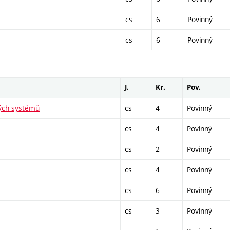
cs
6
Povinný
cs
6
Povinný
J.
Kr.
Pov.
kých systémů
cs
4
Povinný
cs
4
Povinný
cs
2
Povinný
cs
4
Povinný
cs
6
Povinný
cs
3
Povinný