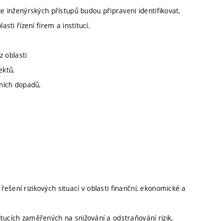
je inženýrských přístupů budou připraveni identifikovat,
sti řízení firem a institucí.
z oblasti
ektů,
vních dopadů,
ešení rizikových situací v oblasti finanční, ekonomické a
tucích zaměřených na snižování a odstraňování rizik,