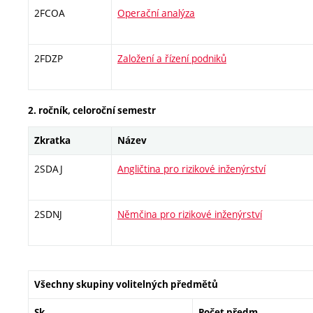
2FCOA
Operační analýza
2FDZP
Založení a řízení podniků
2. ročník, celoroční semestr
Zkratka
Název
2SDAJ
Angličtina pro rizikové inženýrství
2SDNJ
Němčina pro rizikové inženýrství
Všechny skupiny volitelných předmětů
Sk.
Počet předm.