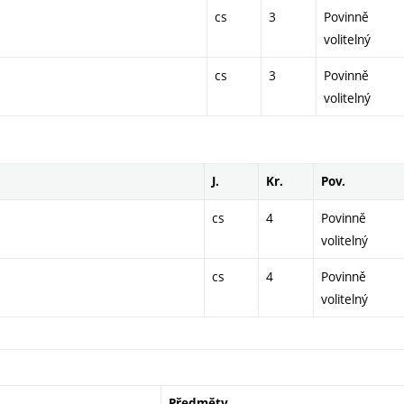
cs
3
Povinně
volitelný
cs
3
Povinně
volitelný
J.
Kr.
Pov.
cs
4
Povinně
volitelný
cs
4
Povinně
volitelný
Předměty