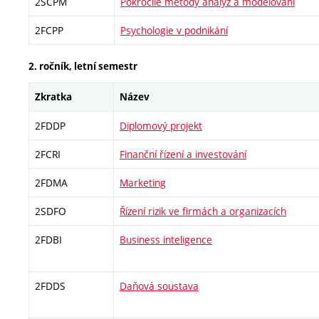
2SCPM
Pokročilé metody analýz a modelování
2FCPP
Psychologie v podnikání
2. ročník, letní semestr
Zkratka
Název
2FDDP
Diplomový projekt
2FCRI
Finanční řízení a investování
2FDMA
Marketing
2SDFO
Řízení rizik ve firmách a organizacích
2FDBI
Business inteligence
2FDDS
Daňová soustava