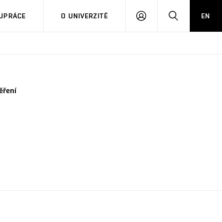
PŘIHLÁSIT
HLEDAT
UPRÁCE
O UNIVERZITĚ
EN
SE
ěření