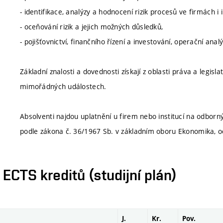
- identifikace, analýzy a hodnocení rizik procesů ve firmách i i
- oceňování rizik a jejich možných důsledků,
- pojišťovnictví, finančního řízení a investování, operační anal
Základní znalosti a dovednosti získají z oblasti práva a legisla
mimořádných událostech.
Absolventi najdou uplatnění u firem nebo institucí na odborn
podle zákona č. 36/1967 Sb. v základním oboru Ekonomika, od
CTS kreditů (studijní plán)
J.
Kr.
Pov.