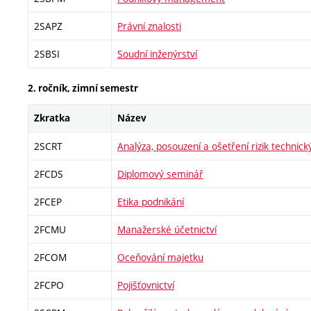
2SAPZ
Právní znalosti
2SBSI
Soudní inženýrství
2. ročník, zimní semestr
Zkratka
Název
2SCRT
Analýza, posouzení a ošetření rizik technic
2FCDS
Diplomový seminář
2FCEP
Etika podnikání
2FCMU
Manažerské účetnictví
2FCOM
Oceňování majetku
2FCPO
Pojišťovnictví