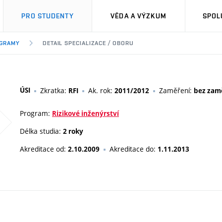
PRO STUDENTY
VĚDA A VÝZKUM
SPOL
OGRAMY
DETAIL SPECIALIZACE / OBORU
ÚSI
Zkratka:
Ak. rok:
Zaměření:
RFI
2011/2012
bez zam
Program:
Rizikové inženýrství
Délka studia:
2 roky
Akreditace od:
Akreditace do:
2.10.2009
1.11.2013