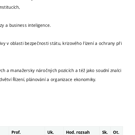
nstitucích,
ýzy a business inteligence.
tivy v oblasti bezpečnosti státu, krizového řízení a ochrany při
ých a manažersky náročných pozicích a též jako soudní znalci
větví Řízení, plánování a organizace ekonomiky.
Prof.
Uk.
Hod. rozsah
Sk.
Ot.