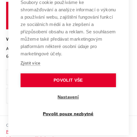
Spolupráce se školami
Soubory cookie používáme ke
Vysoké
Výzkumné infrastruktury
shromažďování a analýze informací o výkonu
Udržitelná univerzita
učení
Služby univerzity
Transfer znalostí
a používání webu, zajištění fungování funkcí
technické
Podnikavá univerzita / ContriBUTe
Mezinárodní dohody
ze sociálních médií a ke zlepšení a
Open Science
v
Bezpečná univerzita
přizpůsobení obsahu a reklam. Se souhlasem
Univerzitní sítě
Brně
Projekty
můžeme také předávat marketingovým
VYSOKÉ UČENÍ TECHNICKÉ V BRNĚ
Vyznamenání
platformám některé osobní údaje pro
Projekty ze strukturálních fondů
Antonínská 548/1
www.vut.cz
marketingové účely.
Organizační struktura
602 00 Brno
vut@vutbr.cz
Specifický výzkum
Zjistit více
Úřední deska
Ochrana osobních údajů
POVOLIT VŠE
(externí
Pracovní příležitosti
Nastavení
odkaz)
Podpora a rozvoj zaměstnanců a studujících
Povolit pouze nezbytné
Rovné příležitosti
Copyright © 2026 VUT
Sociální bezpečí
Prohlášení o přístupnosti
HR Award