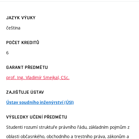
JAZYK VÝUKY
čeština
POČET KREDITŮ
6
GARANT PŘEDMĚTU
prof. Ing. Vladimír Smejkal, CSc.
ZAJIŠŤUJE ÚSTAV
Ústav soudního inženýrství (ÚSI)
VÝSLEDKY UČENÍ PŘEDMĚTU
Studenti rozumí struktuře právního řádu, základním pojmům z
oblasti občasnkého, obchodního a trestního práva, zákonům a