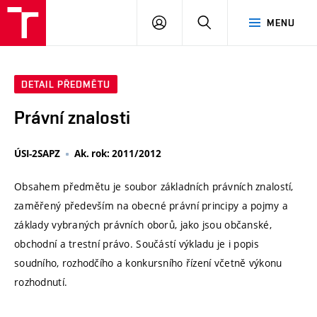
VUT
PŘIHLÁSIT
HLEDAT
MENU
SE
DETAIL PŘEDMĚTU
Právní znalosti
ÚSI-2SAPZ
Ak. rok: 2011/2012
Obsahem předmětu je soubor základních právních znalostí,
zaměřený především na obecné právní principy a pojmy a
základy vybraných právních oborů, jako jsou občanské,
obchodní a trestní právo. Součástí výkladu je i popis
soudního, rozhodčího a konkursního řízení včetně výkonu
rozhodnutí.