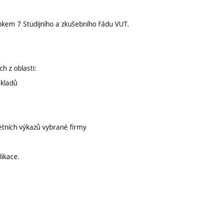
nkem 7 Studijního a zkušebního řádu VUT.
h z oblasti:
ákladů
etních výkazů vybrané firmy
likace.