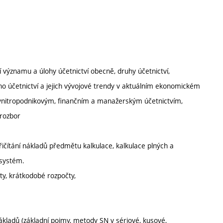
významu a úlohy účetnictví obecně, druhy účetnictví,
ho účetnictví a jejich vývojové trendy v aktuálním ekonomickém
zi vnitropodnikovým, finančním a manažerským účetnictvím,
 rozbor
přičítání nákladů předmětu kalkulace, kalkulace plných a
 systém.
ty, krátkodobé rozpočty,
ákladů (základní pojmy, metody SN v sériové, kusové,