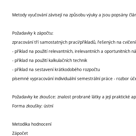
Metody vyučování závisejí na způsobu výuky a jsou popsány člá
Požadavky k zápočtu:
zpracování tří samostatných prací/příkladů, řešených na cvičeníc
- příklad na použití relevantních, irelevantních a oportunitních n
- příklad na použití kalkulačních technik
- příklad na sestavení krátkodobého rozpočtu
písemné vypracování individuální semestrální práce - rozbor úč
Požadavky ke zkoušce: znalost probrané látky a její praktické ap
Forma zkoušky: ústní
Metodika hodnocení
Zápočet