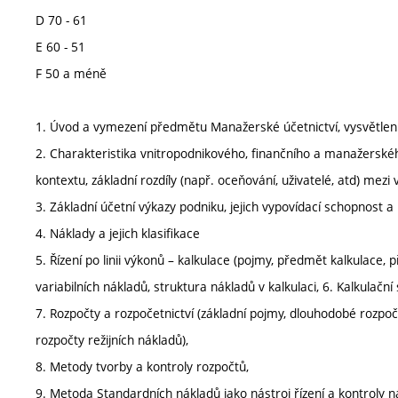
D 70 - 61
E 60 - 51
F 50 a méně
1. Úvod a vymezení předmětu Manažerské účetnictví, vysvětlení 
2. Charakteristika vnitropodnikového, finančního a manažerské
kontextu, základní rozdíly (např. oceňování, uživatelé, atd) me
3. Základní účetní výkazy podniku, jejich vypovídací schopnost a
4. Náklady a jejich klasifikace
5. Řízení po linii výkonů – kalkulace (pojmy, předmět kalkulace, 
variabilních nákladů, struktura nákladů v kalkulaci, 6. Kalkulační
7. Rozpočty a rozpočetnictví (základní pojmy, dlouhodobé rozpoč
rozpočty režijních nákladů),
8. Metody tvorby a kontroly rozpočtů,
9. Metoda Standardních nákladů jako nástroj řízení a kontroly n