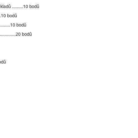
kladů .........10 bodů
....10 bodů
.........10 bodů
...........20 bodů
bodů