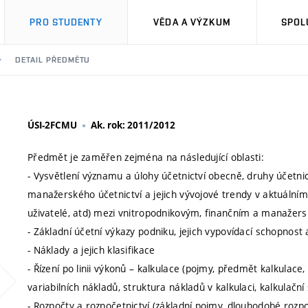
PRO STUDENTY
VĚDA A VÝZKUM
SPOL
DETAIL PŘEDMĚTU
ÚSI-2FCMU
Ak. rok: 2011/2012
Předmět je zaměřen zejména na následující oblasti:
- Vysvětlení významu a úlohy účetnictví obecně, druhy účetnic
manažerského účetnictví a jejich vývojové trendy v aktuální
uživatelé, atd) mezi vnitropodnikovým, finančním a manažer
- Základní účetní výkazy podniku, jejich vypovídací schopnost 
- Náklady a jejich klasifikace
- Řízení po linii výkonů – kalkulace (pojmy, předmět kalkulace
variabilních nákladů, struktura nákladů v kalkulaci, kalkulačn
- Rozpočty a rozpočetnictví (základní pojmy, dlouhodobé rozpo