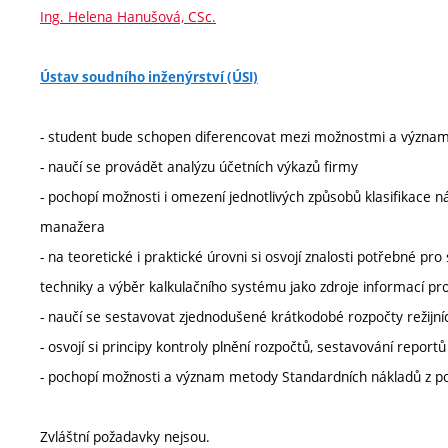
Ing. Helena Hanušová, CSc.
Ústav soudního inženýrství (ÚSI)
- student bude schopen diferencovat mezi možnostmi a význam
- naučí se provádět analýzu účetních výkazů firmy
- pochopí možnosti i omezení jednotlivých způsobů klasifikace ná
manažera
- na teoretické i praktické úrovni si osvojí znalosti potřebné pro
techniky a výběr kalkulačního systému jako zdroje informací pr
- naučí se sestavovat zjednodušené krátkodobé rozpočty režijní
- osvojí si principy kontroly plnění rozpočtů, sestavování reportů
- pochopí možnosti a význam metody Standardních nákladů z 
Zvláštní požadavky nejsou.