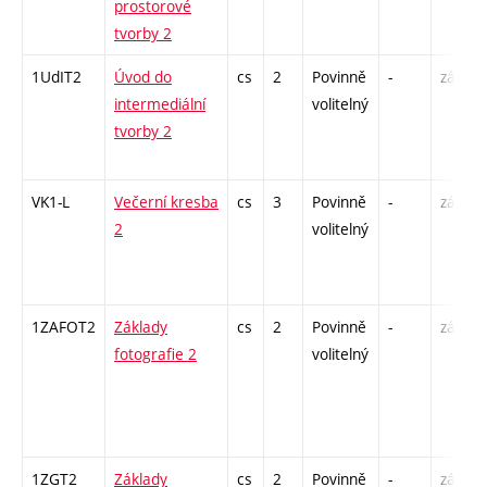
prostorové
tvorby 2
1UdIT2
Úvod do
cs
2
Povinně
-
zá
intermediální
volitelný
tvorby 2
VK1-L
Večerní kresba
cs
3
Povinně
-
zá,zk
2
volitelný
1ZAFOT2
Základy
cs
2
Povinně
-
zá
fotografie 2
volitelný
1ZGT2
Základy
cs
2
Povinně
-
zá