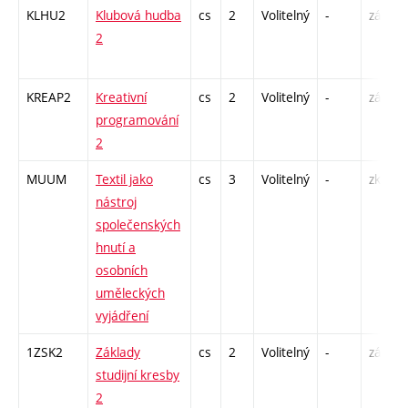
KLHU2
Klubová hudba
cs
2
Volitelný
-
zá
2
KREAP2
Kreativní
cs
2
Volitelný
-
zá
programování
2
MUUM
Textil jako
cs
3
Volitelný
-
zk
nástroj
společenských
hnutí a
osobních
uměleckých
vyjádření
1ZSK2
Základy
cs
2
Volitelný
-
zá
studijní kresby
2