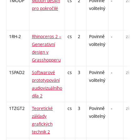
1MODP
Motion design
cs
2
Povinně
-
zá
pro pokročilé
volitelný
1RH-2
Rhinoceros 2 –
cs
2
Povinně
-
zá
Generativní
volitelný
design v
Grasshopperu
1SPAD2
Softwarové
cs
3
Povinně
-
zk
prototypování
volitelný
audiovizuálního
díla 2
1TZGT2
Teoretické
cs
3
Povinně
-
zk
základy
volitelný
grafických
technik 2