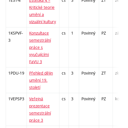
1EST-4
Estetika 4 –
cs
3
Povinný
ZT
zk
Kritické teorie
umění a
vizuální kultury
1KSPVF-
Konzultace
cs
1
Povinný
PZ
zá
3
semestrální
práce s
vyučujícími
FaVU 3
1PDU-19
Přehled dějin
cs
3
Povinný
ZT
zk
umění 19.
století
1VEPSP3
Veřejná
cs
3
Povinný
PZ
kol
prezentace
semestrální
práce 3