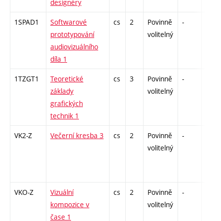
designéry
1SPAD1
Softwarové
cs
2
Povinně
-
zá
prototypování
volitelný
audiovizuálního
díla 1
1TZGT1
Teoretické
cs
3
Povinně
-
zk
základy
volitelný
grafických
technik 1
VK2-Z
Večerní kresba 3
cs
2
Povinně
-
zá
volitelný
VKO-Z
Vizuální
cs
2
Povinně
-
zá
kompozice v
volitelný
čase 1