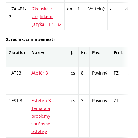
1ZAJ-B1-
Zkouška z
en
1
Volitelný
-
zk
2
anglického
jazyka – B1, B2
2. ročník, zimní semestr
Zkratka
Název
J.
Kr.
Pov.
Prof.
Uk.
1ATE3
Ateliér 3
cs
8
Povinný
PZ
zá
1EST-3
Estetika 3 –
cs
3
Povinný
ZT
zk
Témata a
problémy
současné
estetiky