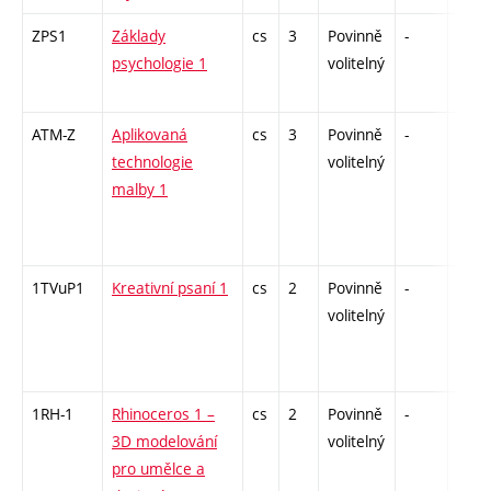
ZPS1
Základy
cs
3
Povinně
-
zk
psychologie 1
volitelný
ATM-Z
Aplikovaná
cs
3
Povinně
-
zk
technologie
volitelný
malby 1
1TVuP1
Kreativní psaní 1
cs
2
Povinně
-
zá
volitelný
1RH-1
Rhinoceros 1 –
cs
2
Povinně
-
zá
3D modelování
volitelný
pro umělce a