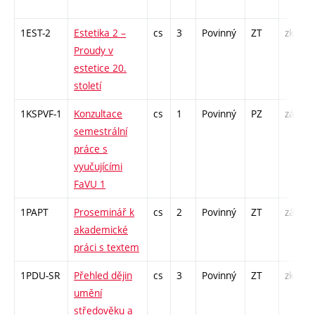
1EST-2
Estetika 2 –
cs
3
Povinný
ZT
zk
Proudy v
estetice 20.
století
1KSPVF-1
Konzultace
cs
1
Povinný
PZ
zá
semestrální
práce s
vyučujícími
FaVU 1
1PAPT
Proseminář k
cs
2
Povinný
ZT
zá
akademické
práci s textem
1PDU-SR
Přehled dějin
cs
3
Povinný
ZT
zk
umění
středověku a