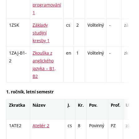
programování
1
1ZSK
Základy
cs
2
Volitelný
-
zá
studijní
kresby 1
1ZAJ-B1-
Zkouška z
en
1
Volitelný
-
zk
2
anglického
jazyka – B1,
B2
1. ročník, letní semestr
Zkratka
Název
J.
Kr.
Pov.
Prof.
Uk.
1ATE2
Ateliér 2
cs
8
Povinný
PZ
zá