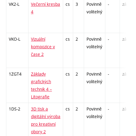
VK2-L
Večerní kresba
cs
3
Povinně
-
zá,zk
4
volitelný
VKO-L
Vizuální
cs
2
Povinně
-
zá
kompozice v
volitelný
čase 2
1ZGT4
Základy
cs
2
Povinně
-
zá
grafických
volitelný
technik 4 –
Litografie
1DS-2
3D tisk a
cs
2
Povinně
-
zá
digitální výroba
volitelný
pro kreativní
obory 2