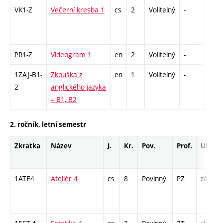
VK1-Z
Večerní kresba 1
cs
2
Volitelný
-
zá
PR1-Z
Videogram 1
en
2
Volitelný
-
zá
1ZAJ-B1-
Zkouška z
en
1
Volitelný
-
zk
2
anglického jazyka
– B1, B2
2. ročník, letní semestr
Zkratka
Název
J.
Kr.
Pov.
Prof.
Uk.
1ATE4
Ateliér 4
cs
8
Povinný
PZ
zá