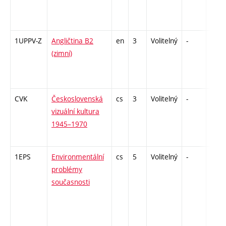
1UPPV-Z
Angličtina B2
en
3
Volitelný
-
zá,zk
(zimní)
CVK
Československá
cs
3
Volitelný
-
zk
vizuální kultura
1945–1970
1EPS
Environmentální
cs
5
Volitelný
-
zk
problémy
současnosti