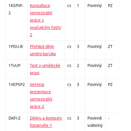
1KSPVF-
Konzultace
cs
1
Povinný
PZ
zá
2
semestrální
práce s
vyučujícími FaVU
2
1PDU-B
Přehled dějin
cs
3
Povinný
ZT
zk
umění baroka
1TvUP
Text v umělecké
cs
2
Povinný
ZT
zá
praxi
1VEPSP2
Veřejná
cs
3
Povinný
PZ
kol
prezentace
semestrální
práce 2
DKFI-Z
Dějiny a kontexty
cs
3
Povinně
-
zk
fotografie 1
volitelný