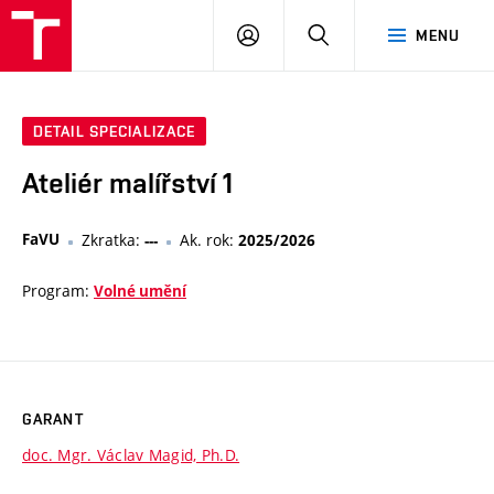
VUT
PŘIHLÁSIT
HLEDAT
MENU
SE
DETAIL SPECIALIZACE
Ateliér malířství 1
FaVU
Zkratka:
Ak. rok:
---
2025/2026
Program:
Volné umění
GARANT
doc. Mgr. Václav Magid, Ph.D.