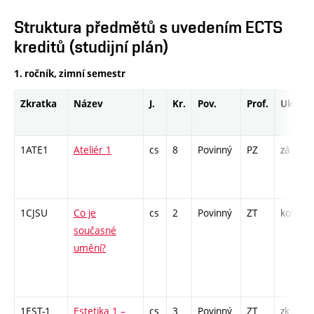
Struktura předmětů s uvedením ECTS
kreditů (studijní plán)
1. ročník, zimní semestr
Zkratka
Název
J.
Kr.
Pov.
Prof.
Uk.
1ATE1
Ateliér 1
cs
8
Povinný
PZ
zá
1CJSU
Co je
cs
2
Povinný
ZT
kol
současné
umění?
1EST-1
Estetika 1 –
cs
3
Povinný
ZT
zk