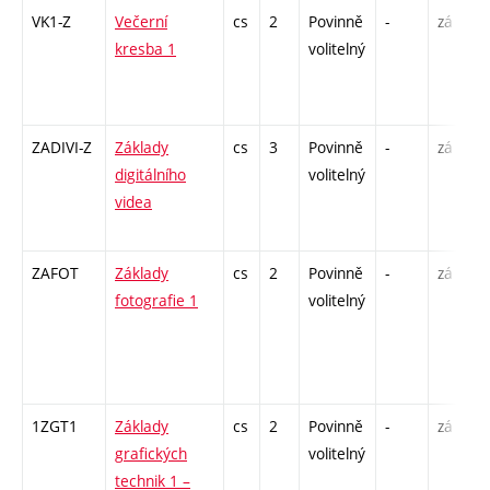
VK1-Z
Večerní
cs
2
Povinně
-
zá
kresba 1
volitelný
ZADIVI-Z
Základy
cs
3
Povinně
-
zá
digitálního
volitelný
videa
ZAFOT
Základy
cs
2
Povinně
-
zá
fotografie 1
volitelný
1ZGT1
Základy
cs
2
Povinně
-
zá
grafických
volitelný
technik 1 –