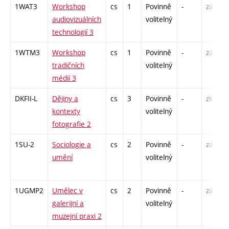
1WAT3
Workshop
cs
1
Povinně
-
zá
audiovizuálních
volitelný
technologií 3
1WTM3
Workshop
cs
1
Povinně
-
zá
tradičních
volitelný
médií 3
DKFII-L
Dějiny a
cs
3
Povinně
-
zk
kontexty
volitelný
fotografie 2
1SU-2
Sociologie a
cs
2
Povinně
-
zá
umění
volitelný
1UGMP2
Umělec v
cs
2
Povinně
-
zá
galerijní a
volitelný
muzejní praxi 2