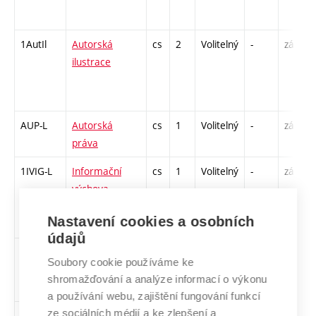
1AutIl
Autorská
cs
2
Volitelný
-
zá
ilustrace
AUP-L
Autorská
cs
1
Volitelný
-
zá
práva
1IVIG-L
Informační
cs
1
Volitelný
-
zá
výchova –
informační
Nastavení cookies a osobních
gramotnost
údajů
KREAP2
Kreativní
cs
2
Volitelný
-
zá
Soubory cookie používáme ke
programování
shromažďování a analýze informací o výkonu
2
a používání webu, zajištění fungování funkcí
ze sociálních médií a ke zlepšení a
1MaUDe
Materialita a
cs
2
Volitelný
-
zá