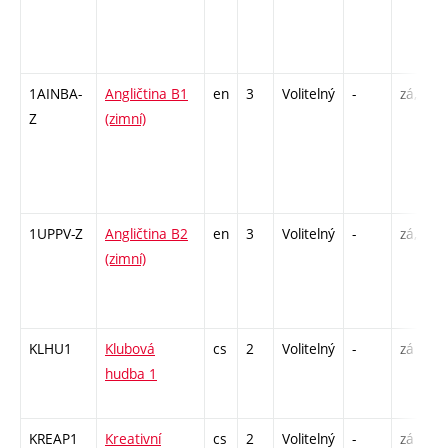
1AINBA-
Angličtina B1
en
3
Volitelný
-
zá,zk
Z
(zimní)
1UPPV-Z
Angličtina B2
en
3
Volitelný
-
zá,zk
(zimní)
KLHU1
Klubová
cs
2
Volitelný
-
zá
hudba 1
KREAP1
Kreativní
cs
2
Volitelný
-
zá