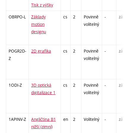
Tisk z výšky
OBRPO-L
Základy
cs
2
Povinně
-
zá
motion
volitelný
designu
POGR2D-
2D grafika
cs
2
Povinně
-
zá
Z
volitelný
1ODI-Z
3D optická
cs
2
Povinně
-
zá
digitalizace 1
volitelný
1APINV-Z
Angličtina B1
en
2
Volitelný
-
zá
nižší (zimní)