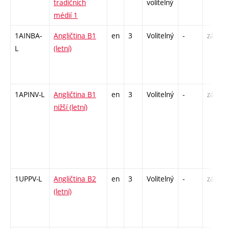
tradičních
volitelný
médií 1
1AINBA-
Angličtina B1
en
3
Volitelný
-
zá,zk
L
(letní)
1APINV-L
Angličtina B1
en
3
Volitelný
-
zá
nižší (letní)
1UPPV-L
Angličtina B2
en
3
Volitelný
-
zá,zk
(letní)