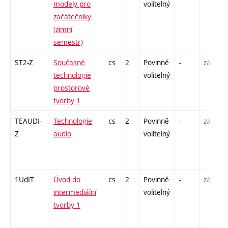
modely pro
volitelný
začátečníky
(zimní
semestr)
ST2-Z
Současné
cs
2
Povinně
-
zá
technologie
volitelný
prostorové
tvorby 1
TEAUDI-
Technologie
cs
2
Povinně
-
zá
Z
audio
volitelný
1UdIT
Úvod do
cs
2
Povinně
-
zá
intermediální
volitelný
tvorby 1