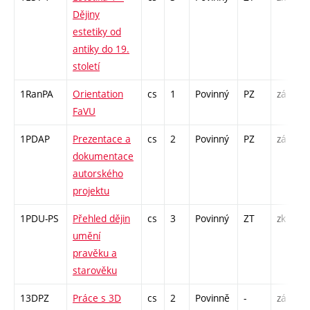
Dějiny
estetiky od
antiky do 19.
století
1RanPA
Orientation
cs
1
Povinný
PZ
zá
FaVU
1PDAP
Prezentace a
cs
2
Povinný
PZ
zá
dokumentace
autorského
projektu
1PDU-PS
Přehled dějin
cs
3
Povinný
ZT
zk
umění
pravěku a
starověku
13DPZ
Práce s 3D
cs
2
Povinně
-
zá