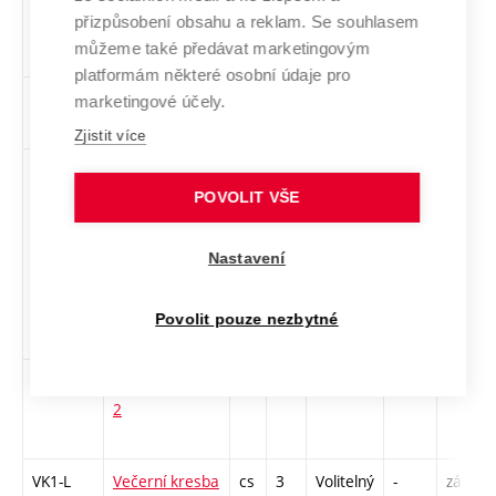
přizpůsobení obsahu a reklam. Se souhlasem
udržitelnost v
můžeme také předávat marketingovým
designu
platformám některé osobní údaje pro
1PeUM4
Performanční
cs
2
Volitelný
-
zá
marketingové účely.
umění 4
Zjistit více
MUUM
Textil jako
cs
3
Volitelný
-
zk
nástroj
POVOLIT VŠE
společenských
hnutí a
Nastavení
osobních
uměleckých
Povolit pouze nezbytné
vyjádření
1TETV2
Textilní tvorba
cs
2
Volitelný
-
zá
2
VK1-L
Večerní kresba
cs
3
Volitelný
-
zá,zk