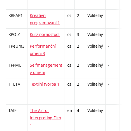
KREAP1
Kreativní
cs
2
Volitelný
-
zá
programování 1
KPO-Z
Kurz pornostudií
cs
3
Volitelný
-
zk
1PeUm3
Performanční
cs
2
Volitelný
-
zá
umění 3
1FPMU
Selfmanagement
cs
2
Volitelný
-
zá
v umění
1TETV
Textilní tvorba 1
cs
2
Volitelný
-
zá
TAIF
The Art of
en
4
Volitelný
-
zk
Interpreting Film
1