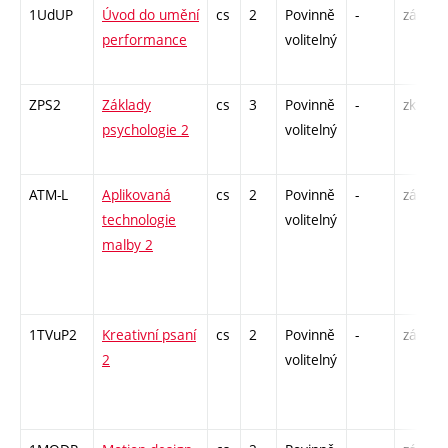
1UdUP
Úvod do umění
cs
2
Povinně
-
zá
performance
volitelný
ZPS2
Základy
cs
3
Povinně
-
zk
psychologie 2
volitelný
ATM-L
Aplikovaná
cs
2
Povinně
-
zá
technologie
volitelný
malby 2
1TVuP2
Kreativní psaní
cs
2
Povinně
-
zá
2
volitelný