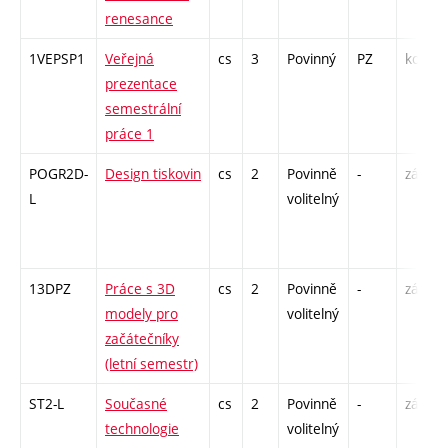
renesance
1VEPSP1
Veřejná
cs
3
Povinný
PZ
kol
prezentace
semestrální
práce 1
POGR2D-
Design tiskovin
cs
2
Povinně
-
zá
L
volitelný
13DPZ
Práce s 3D
cs
2
Povinně
-
zá
modely pro
volitelný
začátečníky
(letní semestr)
ST2-L
Současné
cs
2
Povinně
-
zá
technologie
volitelný