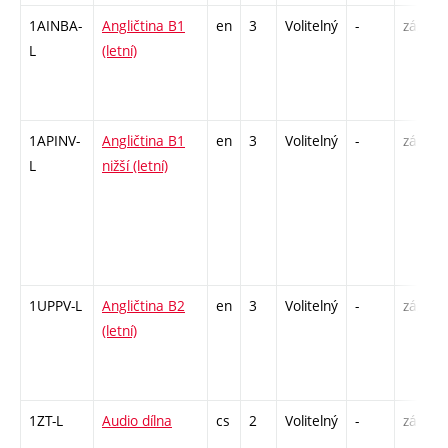
1AINBA-
Angličtina B1
en
3
Volitelný
-
zá,zk
L
(letní)
1APINV-
Angličtina B1
en
3
Volitelný
-
zá
L
nižší (letní)
1UPPV-L
Angličtina B2
en
3
Volitelný
-
zá,zk
(letní)
1ZT-L
Audio dílna
cs
2
Volitelný
-
zá