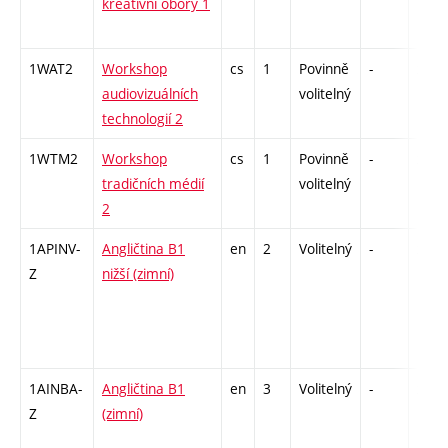
kreativní obory 1
1WAT2
Workshop
cs
1
Povinně
-
zá
audiovizuálních
volitelný
technologií 2
1WTM2
Workshop
cs
1
Povinně
-
zá
tradičních médií
volitelný
2
1APINV-
Angličtina B1
en
2
Volitelný
-
zá
Z
nižší (zimní)
1AINBA-
Angličtina B1
en
3
Volitelný
-
zá,zk
Z
(zimní)