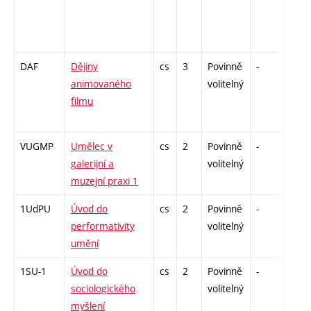
DAF
Dějiny
cs
3
Povinně
-
zk
animovaného
volitelný
filmu
VUGMP
Umělec v
cs
2
Povinně
-
zá
galerijní a
volitelný
muzejní praxi 1
1UdPU
Úvod do
cs
2
Povinně
-
zá
performativity
volitelný
umění
1SU-1
Úvod do
cs
2
Povinně
-
zá
sociologického
volitelný
myšlení