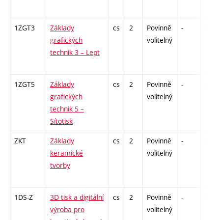
1ZGT3
Základy
cs
2
Povinně
-
zá
grafických
volitelný
technik 3 – Lept
1ZGT5
Základy
cs
2
Povinně
-
zá
grafických
volitelný
technik 5 –
Sítotisk
ZKT
Základy
cs
2
Povinně
-
zá
keramické
volitelný
tvorby
1DS-Z
3D tisk a digitální
cs
2
Povinně
-
zá
výroba pro
volitelný