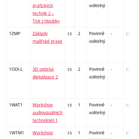
grafických
volitelný
technik 2 –
Tisk z hloubky
1ZMP
Základy
cs
2
Povinně
-
zá
malířské praxe
volitelný
1ODI-L
3D optická
cs
2
Povinně
-
zá
digitalizace 2
volitelný
1WAT1
Workshop
cs
1
Povinně
-
zá
audiovizuálních
volitelný
technologií 1
1WTM1
Workshop
cs
1
Povinně
-
zá