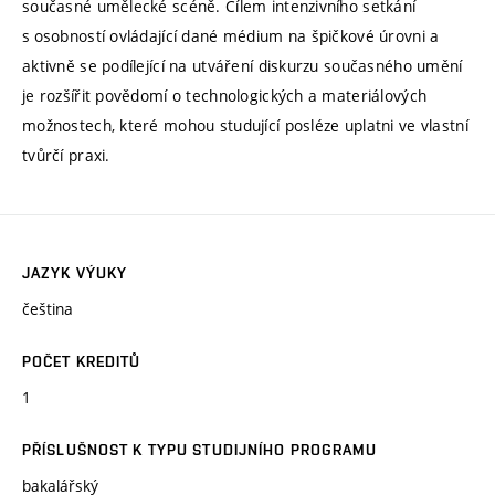
současné umělecké scéně. Cílem intenzivního setkání
s osobností ovládající dané médium na špičkové úrovni a
aktivně se podílející na utváření diskurzu současného umění
je rozšířit povědomí o technologických a materiálových
možnostech, které mohou studující posléze uplatni ve vlastní
tvůrčí praxi.
JAZYK VÝUKY
čeština
POČET KREDITŮ
1
PŘÍSLUŠNOST K TYPU STUDIJNÍHO PROGRAMU
bakalářský