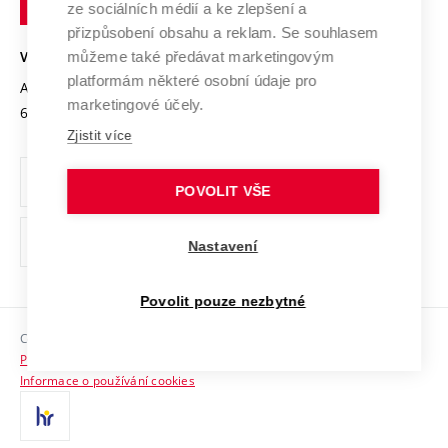
Mezinárodní dohody
ze sociálních médií a ke zlepšení a
Open Science
v
Bezpečná univerzita
přizpůsobení obsahu a reklam. Se souhlasem
Univerzitní sítě
Brně
Projekty
můžeme také předávat marketingovým
VYSOKÉ UČENÍ TECHNICKÉ V BRNĚ
Vyznamenání
platformám některé osobní údaje pro
Projekty ze strukturálních fondů
Antonínská 548/1
www.vut.cz
marketingové účely.
Organizační struktura
602 00 Brno
vut@vutbr.cz
Specifický výzkum
Zjistit více
Úřední deska
Ochrana osobních údajů
POVOLIT VŠE
(externí
Pracovní příležitosti
Nastavení
odkaz)
Podpora a rozvoj zaměstnanců a studujících
Povolit pouze nezbytné
Rovné příležitosti
Copyright © 2026 VUT
Sociální bezpečí
Prohlášení o přístupnosti
HR Award
Informace o používání cookies
Kontakty