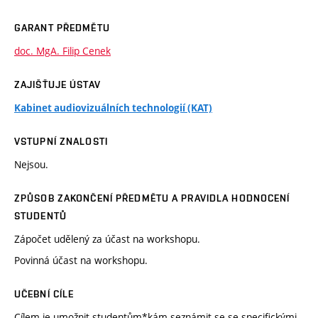
GARANT PŘEDMĚTU
doc. MgA. Filip Cenek
ZAJIŠŤUJE ÚSTAV
Kabinet audiovizuálních technologií (KAT)
VSTUPNÍ ZNALOSTI
Nejsou.
ZPŮSOB ZAKONČENÍ PŘEDMĚTU A PRAVIDLA HODNOCENÍ
STUDENTŮ
Zápočet udělený za účast na workshopu.
Povinná účast na workshopu.
UČEBNÍ CÍLE
Cílem je umožnit studentům*kám seznámit se se specifickými