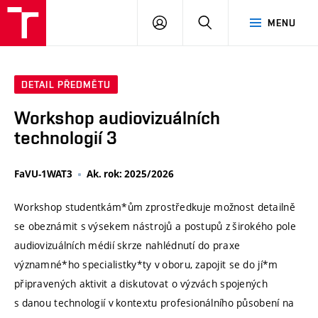
VUT
PŘIHLÁSIT
HLEDAT
MENU
SE
DETAIL PŘEDMĚTU
Workshop audiovizuálních
technologií 3
FaVU-1WAT3
Ak. rok: 2025/2026
Workshop studentkám*ům zprostředkuje možnost detailně
se obeznámit s výsekem nástrojů a postupů z širokého pole
audiovizuálních médií skrze nahlédnutí do praxe
významné*ho specialistky*ty v oboru, zapojit se do jí*m
připravených aktivit a diskutovat o výzvách spojených
s danou technologií v kontextu profesionálního působení na