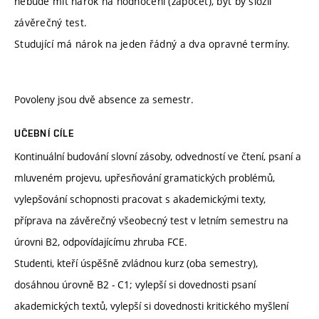
nebude mít nárok na hodnocení (zápočet), byť by složil
závěrečný test.
Studující má nárok na jeden řádný a dva opravné termíny.
Povoleny jsou dvě absence za semestr.
UČEBNÍ CÍLE
Kontinuální budování slovní zásoby, odvedností ve čtení, psaní a
mluveném projevu, upřesňování gramatických problémů,
vylepšování schopnosti pracovat s akademickými texty,
příprava na závěrečný všeobecný test v letním semestru na
úrovni B2, odpovídajícímu zhruba FCE.
Studenti, kteří úspěšně zvládnou kurz (oba semestry),
dosáhnou úrovně B2 - C1; vylepší si dovednosti psaní
akademických textů, vylepší si dovednosti kritického myšlení