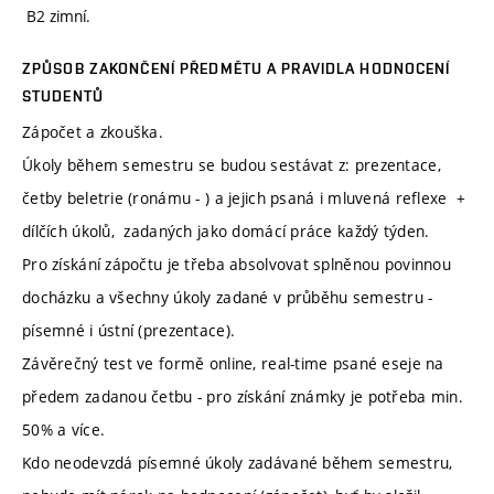
B2 zimní.
ZPŮSOB ZAKONČENÍ PŘEDMĚTU A PRAVIDLA HODNOCENÍ
STUDENTŮ
Zápočet a zkouška.
Úkoly během semestru se budou sestávat z: prezentace,
četby beletrie (ronámu - ) a jejich psaná i mluvená reflexe +
dílčích úkolů, zadaných jako domácí práce každý týden.
Pro získání zápočtu je třeba absolvovat splněnou povinnou
docházku a všechny úkoly zadané v průběhu semestru -
písemné i ústní (prezentace).
Závěrečný test ve formě online, real-time psané eseje na
předem zadanou četbu - pro získání známky je potřeba min.
50% a více.
Kdo neodevzdá písemné úkoly zadávané během semestru,