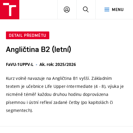
VUT
PŘIHLÁSIT
HLEDAT
MENU
SE
DETAIL PŘEDMĚTU
Angličtina B2 (letní)
FaVU-1UPPV-L
Ak. rok: 2025/2026
Kurz volně navazuje na Angličtina B1 vyšší. Základním
textem je učebnice Life Upper-Intermediate (4 - 8), výuka je
nicméně téměř každou druhou hodinu doprovázena
písemnou i ústní reflexí zadané četby (po kapitolách či
segmentech).