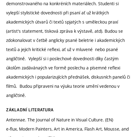
demonstrovaného na konkréních materiálech. Studenti si
vylepší stylistické dovednosti při psaní ať už krátkých
akademických útvarů či textů spjatých s uměleckou praxí
(artist's statement, tisková zpráva k výstavě, atd). Budou se
zdokonalovat v četbě anglicky psané beletrie i akademických
textů a jejich kritické reflexi, ať už v mluvené nebo psané
angličtině. Vylepší si i poslechové dovednosti díky častým
úkolům zadávánaých ve formě poslechu a písemné reflexi
akademických i popularizujících přednášek, diskusních panelů či
filmů. Budou připraveni na výuku teorie umění vedenou v
angličtině.
ZÁKLADNÍ LITERATURA
Antennae. The Journal of Nature in Visual Culture. (EN)
e-flux, Modern Painters, Art in America, Flash Art, Mousse, and