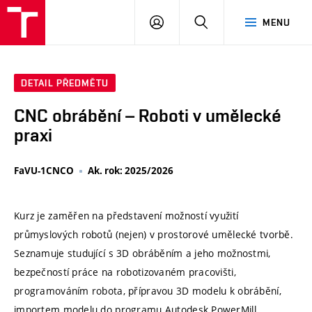
VUT
PŘIHLÁSIT
HLEDAT
MENU
SE
DETAIL PŘEDMĚTU
CNC obrábění – Roboti v umělecké
praxi
FaVU-1CNCO
Ak. rok: 2025/2026
Kurz je zaměřen na představení možností využití
průmyslových robotů (nejen) v prostorové umělecké tvorbě.
Seznamuje studující s 3D obráběním a jeho možnostmi,
bezpečností práce na robotizovaném pracovišti,
programováním robota, přípravou 3D modelu k obrábění,
importem modelu do programu Autodesk PowerMill,