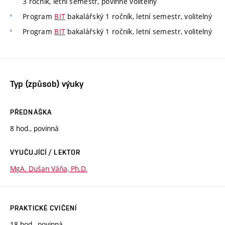
3 ročník, letní semestr, povinně volitelný
Program
BIT
bakalářský 1 ročník, letní semestr, volitelný
Program
BIT
bakalářský 1 ročník, letní semestr, volitelný
Typ (způsob) výuky
PŘEDNÁŠKA
8 hod., povinná
VYUČUJÍCÍ / LEKTOR
MgA. Dušan Váňa, Ph.D.
PRAKTICKÉ CVIČENÍ
18 hod., povinná