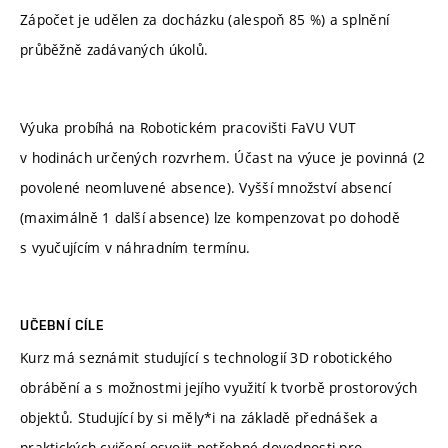
Zápočet je udělen za docházku (alespoň 85 %) a splnění
průběžně zadávaných úkolů.
Výuka probíhá na Robotickém pracovišti FaVU VUT
v hodinách určených rozvrhem. Účast na výuce je povinná (2
povolené neomluvené absence). Vyšší množství absencí
(maximálně 1 další absence) lze kompenzovat po dohodě
s vyučujícím v náhradním termínu.
UČEBNÍ CÍLE
Kurz má seznámit studující s technologií 3D robotického
obrábění a s možnostmi jejího využití k tvorbě prostorových
objektů. Studující by si měly*i na základě přednášek a
praktických cvičení osvojit potřebné dovednosti pro