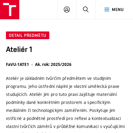
VUT
PŘIHLÁSIT
HLEDAT
MENU
SE
DETAIL PŘEDMĚTU
Ateliér 1
FaVU-1ATE1
Ak. rok: 2025/2026
Ateliér je základním tvůrčím předmětem ve studijním
programu. Jeho ústřední náplní je vlastní umělecká praxe
studujících. Ateliér jim pro tuto praxi zajištuje materiální
podmínky dané konkrétním prostorem a specifickým
mediálním či technologickým zaměřením. Poskytuje jim
vstřícné a podnětné prostředí pro reflexi a kontextualizaci
vlastní tvůrčích záměrů v průběžné komunikaci s vyučujícími