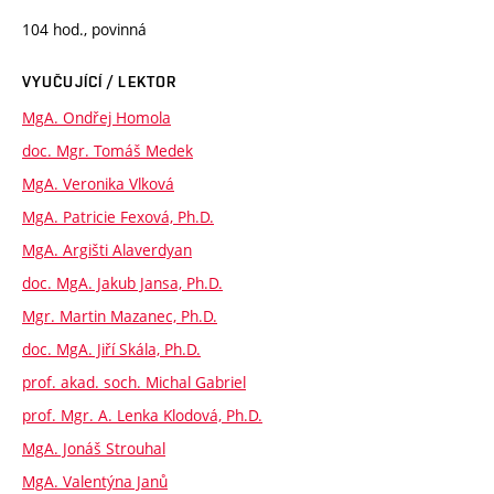
104 hod., povinná
VYUČUJÍCÍ / LEKTOR
MgA. Ondřej Homola
doc. Mgr. Tomáš Medek
MgA. Veronika Vlková
MgA. Patricie Fexová, Ph.D.
MgA. Argišti Alaverdyan
doc. MgA. Jakub Jansa, Ph.D.
Mgr. Martin Mazanec, Ph.D.
doc. MgA. Jiří Skála, Ph.D.
prof. akad. soch. Michal Gabriel
prof. Mgr. A. Lenka Klodová, Ph.D.
MgA. Jonáš Strouhal
MgA. Valentýna Janů