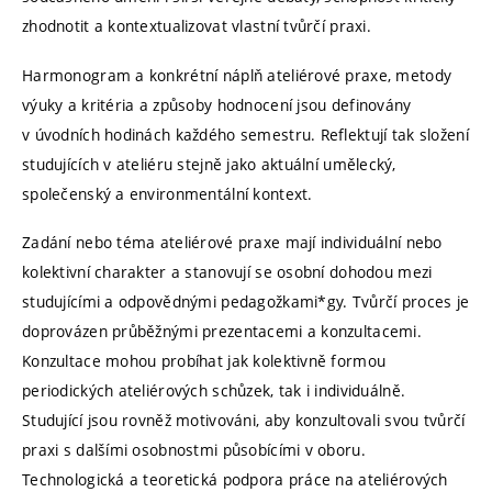
zhodnotit a kontextualizovat vlastní tvůrčí praxi.
Harmonogram a konkrétní náplň ateliérové praxe, metody
výuky a kritéria a způsoby hodnocení jsou definovány
v úvodních hodinách každého semestru. Reflektují tak složení
studujících v ateliéru stejně jako aktuální umělecký,
společenský a environmentální kontext.
Zadání nebo téma ateliérové praxe mají individuální nebo
kolektivní charakter a stanovují se osobní dohodou mezi
studujícími a odpovědnými pedagožkami*gy. Tvůrčí proces je
doprovázen průběžnými prezentacemi a konzultacemi.
Konzultace mohou probíhat jak kolektivně formou
periodických ateliérových schůzek, tak i individuálně.
Studující jsou rovněž motivováni, aby konzultovali svou tvůrčí
praxi s dalšími osobnostmi působícími v oboru.
Technologická a teoretická podpora práce na ateliérových