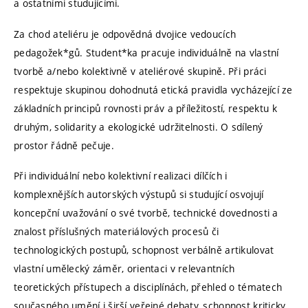
a ostatními studujícími.
Za chod ateliéru je odpovědná dvojice vedoucích
pedagožek*gů. Student*ka pracuje individuálně na vlastní
tvorbě a/nebo kolektivně v ateliérové skupině. Při práci
respektuje skupinou dohodnutá etická pravidla vycházející ze
základních principů rovnosti práv a příležitostí, respektu k
druhým, solidarity a ekologické udržitelnosti. O sdílený
prostor řádně pečuje.
Při individuální nebo kolektivní realizaci dílčích i
komplexnějších autorských výstupů si studující osvojují
koncepční uvažování o své tvorbě, technické dovednosti a
znalost příslušných materiálových procesů či
technologických postupů, schopnost verbálně artikulovat
vlastní umělecký záměr, orientaci v relevantních
teoretických přístupech a disciplínách, přehled o tématech
současného umění i širší veřejné debaty, schopnost kriticky