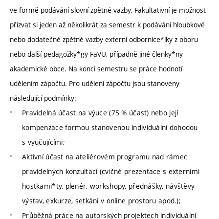
ve formě podávání slovní zpětné vazby. Fakultativní je možnost
přizvat si jeden až několikrát za semestr k podávání hloubkové
nebo dodatečné zpětné vazby externí odbornice*íky z oboru
nebo další pedagožky*gy FaVU, případně jiné členky*ny
akademické obce. Na konci semestru se práce hodnotí
udělením zápočtu. Pro udělení zápočtu jsou stanoveny
následující podmínky:
Pravidelná účast na výuce (75 % účast) nebo její
kompenzace formou stanovenou individuální dohodou
s vyučujícími;
Aktivní účast na ateliérovém programu nad rámec
pravidelných konzultací (cvičné prezentace s externími
hostkami*ty, plenér, workshopy, přednášky, návštěvy
výstav, exkurze, setkání v online prostoru apod.);
Průběžná práce na autorských projektech individuální