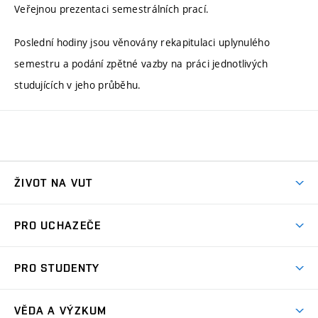
Veřejnou prezentaci semestrálních prací.
Poslední hodiny jsou věnovány rekapitulaci uplynulého
semestru a podání zpětné vazby na práci jednotlivých
studujících v jeho průběhu.
ŽIVOT NA VUT
Atmosféra VUT
PRO UCHAZEČE
Prostory školy
Proč na VUT
Koleje
PRO STUDENTY
Studijní programy
Stravování
Předměty
Studijní předpisy
Studium a stáže v zahraničí
Stipendia
Dny otevřených dveří
VĚDA A VÝZKUM
Sport na VUT