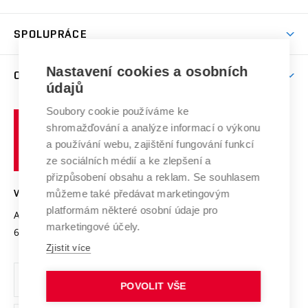
(externí
Studijní programy
Poplatky za studium
Uznání zahraničního vzdělání
Knihovny
Aktivity pro juniory
Studentský život
odkaz)
Věda a výzkum na VUT
Harmonogram akademického roku
Zpracování osobních údajů studentů
Sociální bezpečí
SPOLUPRÁCE
Celoživotní vzdělávání
Brno
Podpora excelence
Závěrečné práce
Studium bez bariér
Zpracování osobních údajů uchazečů o studium
Firemní spolupráce
Mezinárodní vědecká rada
Nastavení cookies a osobních
O UNIVERZITĚ
Doktorské studium
Podpora podnikání
E-přihláška
údajů
Zahraniční spolupráce
Systém zajišťování kvality výzkumu
Profil univerzity
Spolupráce se školami
Soubory cookie používáme ke
Vysoké
Výzkumné infrastruktury
shromažďování a analýze informací o výkonu
Udržitelná univerzita
učení
Služby univerzity
Transfer znalostí
a používání webu, zajištění fungování funkcí
technické
Podnikavá univerzita / ContriBUTe
Mezinárodní dohody
ze sociálních médií a ke zlepšení a
Open Science
v
Bezpečná univerzita
přizpůsobení obsahu a reklam. Se souhlasem
Univerzitní sítě
Brně
Projekty
můžeme také předávat marketingovým
VYSOKÉ UČENÍ TECHNICKÉ V BRNĚ
Vyznamenání
platformám některé osobní údaje pro
Projekty ze strukturálních fondů
Antonínská 548/1
www.vut.cz
marketingové účely.
Organizační struktura
602 00 Brno
vut@vutbr.cz
Specifický výzkum
Zjistit více
Úřední deska
Ochrana osobních údajů
POVOLIT VŠE