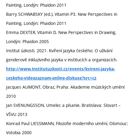
Painting, Londýn: Phaidon 2011
Barry SCHWABSKY (ed.), Vitamin P3. New Perspectives in
Painting, Londýn: Phaidon 2011
Emma DEXTER, Vitamin D. New Perspectives in Drawing,
Londýn: Phaidon 2005
Institut úzkosti. 2021. Kvíření jazyka českého: O užívání
genderově inkluzivního jazyka v institucích a organizacích.
http://www.institutuzkosti.cz/events/kvireni-jazyka-
ceskeho-videozaznam-online-diskuse?src=cz
Jacques AUMONT, Obraz, Praha: Akademie múzických umění
2010
Jan SVENUNGSSON, Umelec a písanie, Bratislava: Slovart –
VŠVU 2013
Konrad Paul LIESSMANN, Filozofie moderního umění, Olomouc:
Votobia 2000