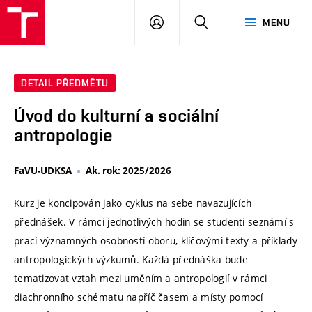
VUT
PŘIHLÁSIT
HLEDAT
MENU
SE
DETAIL PŘEDMĚTU
Úvod do kulturní a sociální
antropologie
FaVU-UDKSA
Ak. rok: 2025/2026
Kurz je koncipován jako cyklus na sebe navazujících
přednášek. V rámci jednotlivých hodin se studenti seznámí s
prací významných osobností oboru, klíčovými texty a příklady
antropologických výzkumů. Každá přednáška bude
tematizovat vztah mezi uměním a antropologií v rámci
diachronního schématu napříč časem a místy pomocí