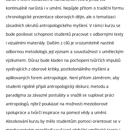
kontinuálně narůstá i v umění. Nepůjde přitom o tradiční formu
chronologické prezentace oborových dějin, ale o tematizaci
zásadních okruhů antropologického myšlení. V rámci kurzu se
bude posilovat schopnost studentů pracovat s odbornými texty
i vizuálními materiály. Dalším z cílů je srozumitelně nastínit
odbornou metodologii, její význam a souvztažnost s uměleckým
výzkumem. Důraz bude kladen na pochopení tvůrčích impulzů
vyvěrajících z oborové kritiky, postkoloniálního myšlení a
aplikovaných forem antropologie. Není přitom záměrem, aby
studenti rigidně přijali antropologický diskurz, metodu a
paradigma za závazné postuláty a snažili se suplovat práci
antropologů, nýbrž poukázat na možnosti mezioborové
spolupráce a tvůrčí inspirace na pomezí vědy a umění.
Absolvování kurzu by mělo studentům pomoci orientovat se v
mnohavrstvém prostředí současné globální umělecké teorie i