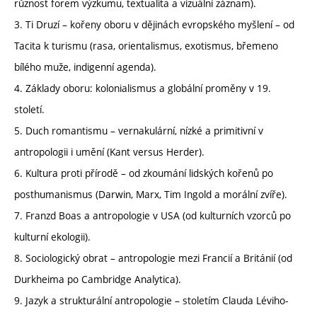
různost forem výzkumu, textualita a vizuální záznam).
3. Ti Druzí – kořeny oboru v dějinách evropského myšlení – od
Tacita k turismu (rasa, orientalismus, exotismus, břemeno
bílého muže, indigenní agenda).
4. Základy oboru: kolonialismus a globální proměny v 19.
století.
5. Duch romantismu – vernakulární, nízké a primitivní v
antropologii i umění (Kant versus Herder).
6. Kultura proti přírodě – od zkoumání lidských kořenů po
posthumanismus (Darwin, Marx, Tim Ingold a morální zvíře).
7. Franzd Boas a antropologie v USA (od kulturních vzorců po
kulturní ekologii).
8. Sociologický obrat – antropologie mezi Francií a Británií (od
Durkheima po Cambridge Analytica).
9. Jazyk a strukturální antropologie – stoletím Clauda Léviho-