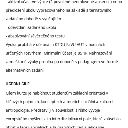
- aktivní účast ve výuce (2 povolené neomluvené absence) nebo
předložení úkolu vypracovaného na základě alternativního
zadání po dohodě s vyučujícím
- odevzdání zadaného úkolu
- absolvování závěrečného testu
Výuka probíhá v učebnách KTDU FaVU VUT v hodinách
určených rozvrhem. Minimální účast je 85 %. Nahrazování
zameškané výuky probíhá po dohodě s pedagogem ve formě
alternativních zadání.
UČEBNÍ CÍLE
Cílem kurzu je nabídnout studentům základní orientaci v
klíčových pojmech, konceptech a teoriích sociální a kulturní
antropologie. Představí ji v souvislosti širšího vývoje
evropského myšlení jako interdisciplinární pole, které způsobilo
obrat v teorii sociálních a humanitních věd a jehož vliv