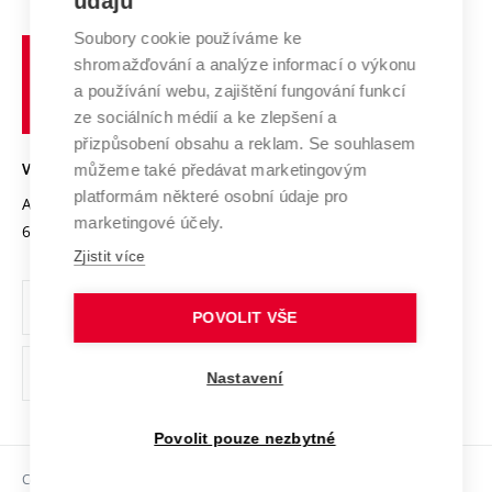
údajů
Systém zajišťování kvality výzkumu
Profil univerzity
Spolupráce se školami
Soubory cookie používáme ke
Vysoké
Výzkumné infrastruktury
shromažďování a analýze informací o výkonu
Udržitelná univerzita
učení
Služby univerzity
Transfer znalostí
a používání webu, zajištění fungování funkcí
technické
Podnikavá univerzita / ContriBUTe
Mezinárodní dohody
ze sociálních médií a ke zlepšení a
Open Science
v
Bezpečná univerzita
přizpůsobení obsahu a reklam. Se souhlasem
Univerzitní sítě
Brně
Projekty
můžeme také předávat marketingovým
VYSOKÉ UČENÍ TECHNICKÉ V BRNĚ
Vyznamenání
platformám některé osobní údaje pro
Projekty ze strukturálních fondů
Antonínská 548/1
www.vut.cz
marketingové účely.
Organizační struktura
602 00 Brno
vut@vutbr.cz
Specifický výzkum
Zjistit více
Úřední deska
Ochrana osobních údajů
POVOLIT VŠE
(externí
Pracovní příležitosti
Nastavení
odkaz)
Podpora a rozvoj zaměstnanců a studujících
Povolit pouze nezbytné
Rovné příležitosti
Copyright © 2026 VUT
Sociální bezpečí