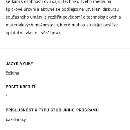
setkání s osobností ovládající techniku svého média na
špičkové úrovni a aktivně se podílející na utváření diskurzu
současného umění je rozšířit povědomí o technologických a
materiálových možnostech, které mohou studující posléze
uplatni ve vlastní tvůrčí praxi.
JAZYK VÝUKY
čeština
POČET KREDITŮ
1
PŘÍSLUŠNOST K TYPU STUDIJNÍHO PROGRAMU
bakalářský