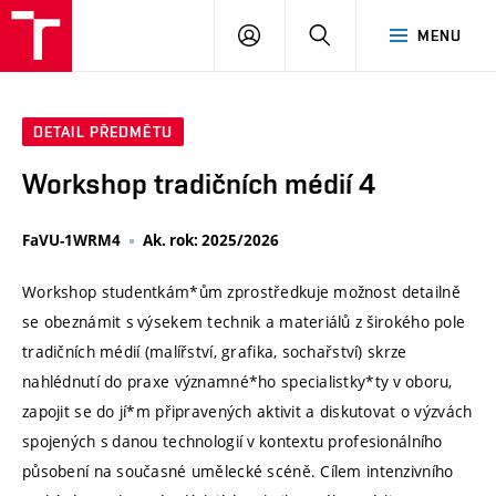
VUT
PŘIHLÁSIT
HLEDAT
MENU
SE
DETAIL PŘEDMĚTU
Workshop tradičních médií 4
FaVU-1WRM4
Ak. rok: 2025/2026
Workshop studentkám*ům zprostředkuje možnost detailně
se obeznámit s výsekem technik a materiálů z širokého pole
tradičních médií (malířství, grafika, sochařství) skrze
nahlédnutí do praxe významné*ho specialistky*ty v oboru,
zapojit se do jí*m připravených aktivit a diskutovat o výzvách
spojených s danou technologií v kontextu profesionálního
působení na současné umělecké scéně. Cílem intenzivního