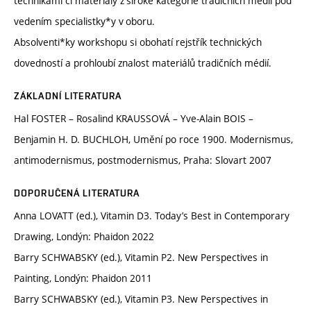
technikami či materiály z široké kategorie tradičních médií pod
vedením specialistky*y v oboru.
Absolventi*ky workshopu si obohatí rejstřík technických
dovedností a prohloubí znalost materiálů tradičních médií.
ZÁKLADNÍ LITERATURA
Hal FOSTER – Rosalind KRAUSSOVÁ – Yve-Alain BOIS –
Benjamin H. D. BUCHLOH, Umění po roce 1900. Modernismus,
antimodernismus, postmodernismus, Praha: Slovart 2007
DOPORUČENÁ LITERATURA
Anna LOVATT (ed.), Vitamin D3. Today’s Best in Contemporary
Drawing, Londýn: Phaidon 2022
Barry SCHWABSKY (ed.), Vitamin P2. New Perspectives in
Painting, Londýn: Phaidon 2011
Barry SCHWABSKY (ed.), Vitamin P3. New Perspectives in