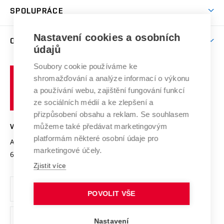
odkaz)
Věda a výzkum na VUT
Harmonogram akademického roku
Zpracování osobních údajů studentů
Sociální bezpečí
SPOLUPRÁCE
Celoživotní vzdělávání
Brno
Podpora excelence
Závěrečné práce
Studium bez bariér
Zpracování osobních údajů uchazečů o studium
Firemní spolupráce
Mezinárodní vědecká rada
Nastavení cookies a osobních
O UNIVERZITĚ
Doktorské studium
Podpora podnikání
E-přihláška
údajů
Zahraniční spolupráce
Systém zajišťování kvality výzkumu
Profil univerzity
Spolupráce se školami
Soubory cookie používáme ke
Vysoké
Výzkumné infrastruktury
shromažďování a analýze informací o výkonu
Udržitelná univerzita
učení
Služby univerzity
Transfer znalostí
a používání webu, zajištění fungování funkcí
technické
Podnikavá univerzita / ContriBUTe
Mezinárodní dohody
ze sociálních médií a ke zlepšení a
Open Science
v
Bezpečná univerzita
přizpůsobení obsahu a reklam. Se souhlasem
Univerzitní sítě
Brně
Projekty
můžeme také předávat marketingovým
VYSOKÉ UČENÍ TECHNICKÉ V BRNĚ
Vyznamenání
platformám některé osobní údaje pro
Projekty ze strukturálních fondů
Antonínská 548/1
www.vut.cz
marketingové účely.
Organizační struktura
602 00 Brno
vut@vutbr.cz
Specifický výzkum
Zjistit více
Úřední deska
Ochrana osobních údajů
POVOLIT VŠE
(externí
Pracovní příležitosti
Nastavení