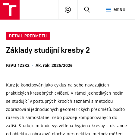
VUT
PŘIHLÁSIT
HLEDAT
MENU
SE
DETAIL PŘEDMĚTU
Základy studijní kresby 2
FaVU-1ZSK2
Ak. rok: 2025/2026
Kurz je koncipován jako cyklus na sebe navazujících
praktických kresebných cvičení. V rámci jednotlivých hodin
se studující v postupných krocích seznámí s metodou
zobrazování jednoduchých geometrických předmětů, buďto
řazených samostatně, nebo později komponovaných do
zátiší. Studujícím bude vysvětlena hygiena kresby – distance
od objektu a obrazové plochy, perspektiva, metody měření