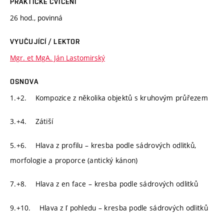
PRAKTICKÉ CVIČENÍ
26 hod., povinná
VYUČUJÍCÍ / LEKTOR
Mgr. et MgA. Ján Lastomirský
OSNOVA
1.+2. Kompozice z několika objektů s kruhovým průřezem
3.+4. Zátiší
5.+6. Hlava z profilu – kresba podle sádrových odlitků,
morfologie a proporce (antický kánon)
7.+8. Hlava z en face – kresba podle sádrových odlitků
9.+10. Hlava z ľ pohledu – kresba podle sádrových odlitků