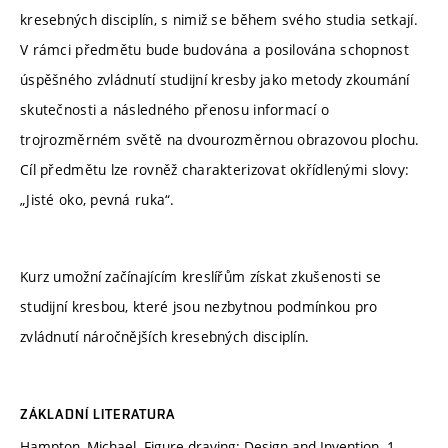
kresebných disciplín, s nimiž se během svého studia setkají.
V rámci předmětu bude budována a posilována schopnost
úspěšného zvládnutí studijní kresby jako metody zkoumání
skutečnosti a následného přenosu informací o
trojrozměrném světě na dvourozměrnou obrazovou plochu.
Cíl předmětu lze rovněž charakterizovat okřídlenými slovy:
„Jisté oko, pevná ruka“.
Kurz umožní začínajícím kreslířům získat zkušenosti se
studijní kresbou, které jsou nezbytnou podmínkou pro
zvládnutí náročnějších kresebných disciplín.
ZÁKLADNÍ LITERATURA
Hampton, Michael. Figure draving: Design and Invention. 1.