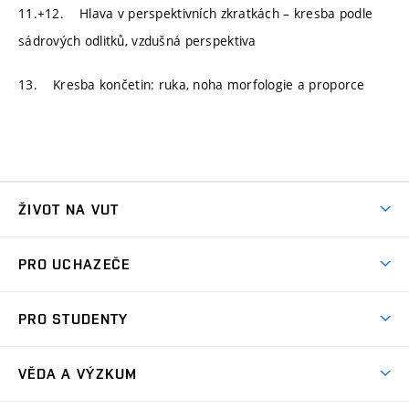
11.+12. Hlava v perspektivních zkratkách – kresba podle
sádrových odlitků, vzdušná perspektiva
13. Kresba končetin: ruka, noha morfologie a proporce
ŽIVOT NA VUT
Atmosféra VUT
PRO UCHAZEČE
Prostory školy
Proč na VUT
Koleje
PRO STUDENTY
Studijní programy
Stravování
Předměty
Studijní předpisy
Studium a stáže v zahraničí
Stipendia
Dny otevřených dveří
VĚDA A VÝZKUM
Sport na VUT
(externí
Studijní programy
Poplatky za studium
Uznání zahraničního vzdělání
Knihovny
Aktivity pro juniory
Studentský život