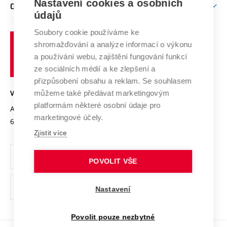
Mezinárodní vědecká rada
Nastavení cookies a osobních
O UNIVERZITĚ
Doktorské studium
Podpora podnikání
E-přihláška
údajů
Zahraniční spolupráce
Systém zajišťování kvality výzkumu
Profil univerzity
Spolupráce se školami
Soubory cookie používáme ke
Vysoké
Výzkumné infrastruktury
shromažďování a analýze informací o výkonu
Udržitelná univerzita
učení
Služby univerzity
Transfer znalostí
a používání webu, zajištění fungování funkcí
technické
Podnikavá univerzita / ContriBUTe
Mezinárodní dohody
ze sociálních médií a ke zlepšení a
Open Science
v
Bezpečná univerzita
přizpůsobení obsahu a reklam. Se souhlasem
Univerzitní sítě
Brně
Projekty
můžeme také předávat marketingovým
VYSOKÉ UČENÍ TECHNICKÉ V BRNĚ
Vyznamenání
platformám některé osobní údaje pro
Projekty ze strukturálních fondů
Antonínská 548/1
www.vut.cz
marketingové účely.
Organizační struktura
602 00 Brno
vut@vutbr.cz
Specifický výzkum
Zjistit více
Úřední deska
Ochrana osobních údajů
POVOLIT VŠE
(externí
Pracovní příležitosti
Nastavení
odkaz)
Podpora a rozvoj zaměstnanců a studujících
Povolit pouze nezbytné
Rovné příležitosti