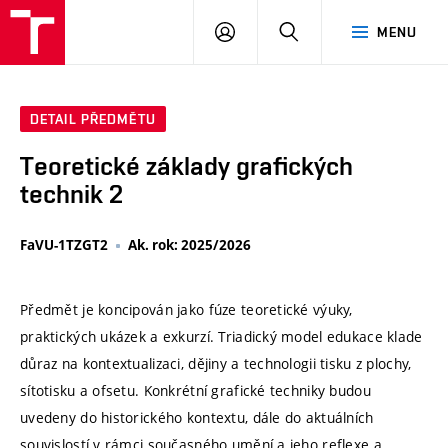
VUT
PŘIHLÁSIT
HLEDAT
MENU
SE
DETAIL PŘEDMĚTU
Teoretické základy grafických
technik 2
FaVU-1TZGT2
Ak. rok: 2025/2026
Předmět je koncipován jako fúze teoretické výuky,
praktických ukázek a exkurzí. Triadický model edukace klade
důraz na kontextualizaci, dějiny a technologii tisku z plochy,
sítotisku a ofsetu. Konkrétní grafické techniky budou
uvedeny do historického kontextu, dále do aktuálních
souvislostí v rámci současného umění a jeho reflexe a