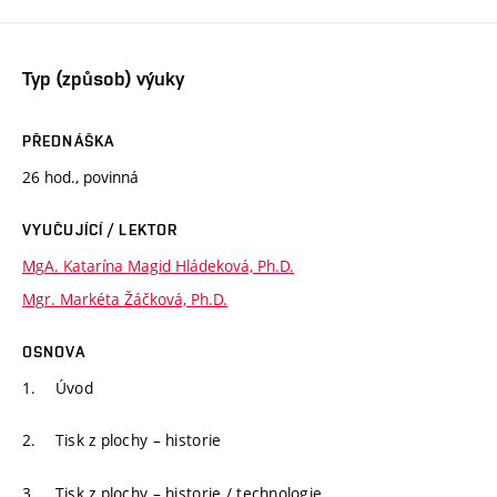
Typ (způsob) výuky
PŘEDNÁŠKA
26 hod., povinná
VYUČUJÍCÍ / LEKTOR
MgA. Katarína Magid Hládeková, Ph.D.
Mgr. Markéta Žáčková, Ph.D.
OSNOVA
1. Úvod
2. Tisk z plochy – historie
3. Tisk z plochy – historie / technologie