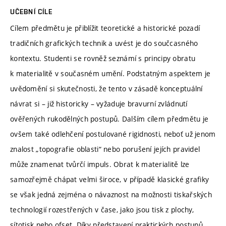
UČEBNÍ CÍLE
Cílem předmětu je přiblížit teoretické a historické pozadí
tradičních grafických technik a uvést je do součcasného
kontextu. Studenti se rovněž seznámí s principy obratu
k materialitě v současném umění. Podstatným aspektem je
uvědomění si skutečnosti, že tento v zásadě konceptuální
návrat si – již historicky – vyžaduje bravurní zvládnutí
ověřených rukodělných postupů. Dalším cílem předmětu je
ovšem také odlehčení postulované rigidnosti, neboť už jenom
znalost „topografie oblasti“ nebo porušení jejích pravidel
může znamenat tvůrčí impuls. Obrat k materialitě lze
samozřejmě chápat velmi široce, v případě klasické grafiky
se však jedná zejména o návaznost na možnosti tiskařských
technologií rozestřených v čase, jako jsou tisk z plochy,
sítotisk nebo ofset. Díky představení praktických postupů