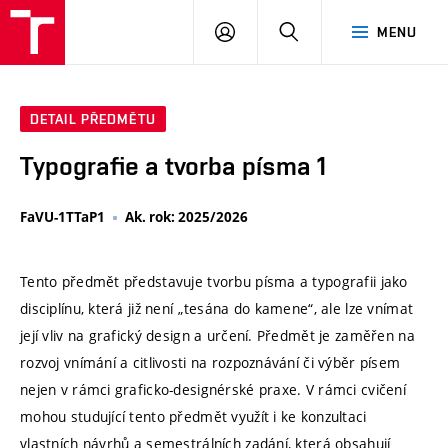
VUT
PŘIHLÁSIT
HLEDAT
MENU
SE
DETAIL PŘEDMĚTU
Typografie a tvorba písma 1
FaVU-1TTaP1
Ak. rok: 2025/2026
Tento předmět představuje tvorbu písma a typografii jako
disciplínu, která již není „tesána do kamene“, ale lze vnímat
její vliv na grafický design a určení. Předmět je zaměřen na
rozvoj vnímání a citlivosti na rozpoznávání či výběr písem
nejen v rámci graficko-designérské praxe. V rámci cvičení
mohou studující tento předmět využít i ke konzultaci
vlastních návrhů a semestrálních zadání, která obsahují