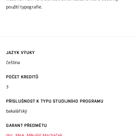
použití typografie.
JAZYK VÝUKY
čeština
POČET KREDITŮ
3
PŘÍSLUŠNOST K TYPU STUDIJNÍHO PROGRAMU
bakalářský
GARANT PŘEDMĚTU
doc. MgA. Mikuláš Macháček