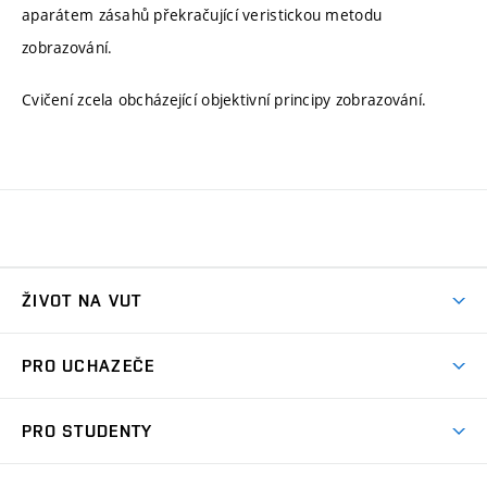
aparátem zásahů překračující veristickou metodu
zobrazování.
Cvičení zcela obcházející objektivní principy zobrazování.
ŽIVOT NA VUT
Atmosféra VUT
PRO UCHAZEČE
Prostory školy
Proč na VUT
Koleje
PRO STUDENTY
Studijní programy
Stravování
Předměty
Studijní předpisy
Studium a stáže v zahraničí
Stipendia