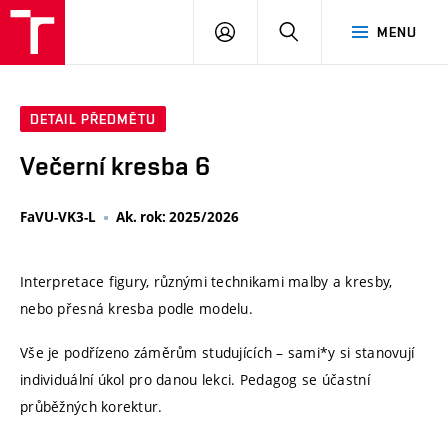
VUT
PŘIHLÁSIT
HLEDAT
MENU
SE
DETAIL PŘEDMĚTU
Večerní kresba 6
FaVU-VK3-L
Ak. rok: 2025/2026
Interpretace figury, různými technikami malby a kresby,
nebo přesná kresba podle modelu.
Vše je podřízeno záměrům studujících – sami*y si stanovují
individuální úkol pro danou lekci. Pedagog se účastní
průběžných korektur.