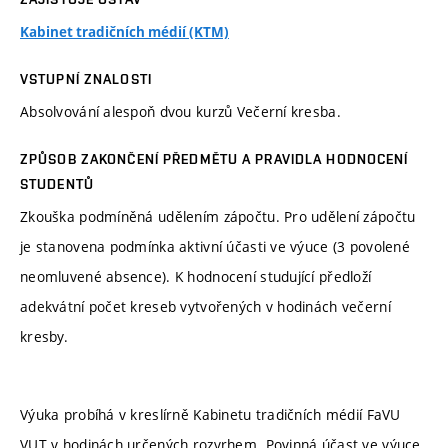
Kabinet tradičních médií (KTM)
VSTUPNÍ ZNALOSTI
Absolvování alespoň dvou kurzů Večerní kresba.
ZPŮSOB ZAKONČENÍ PŘEDMĚTU A PRAVIDLA HODNOCENÍ
STUDENTŮ
Zkouška podmíněná udělením zápočtu. Pro udělení zápočtu
je stanovena podmínka aktivní účasti ve výuce (3 povolené
neomluvené absence). K hodnocení studující předloží
adekvátní počet kreseb vytvořených v hodinách večerní
kresby.
Výuka probíhá v kreslírně Kabinetu tradičních médií FaVU
VUT v hodinách určených rozvrhem. Povinná účast ve výuce