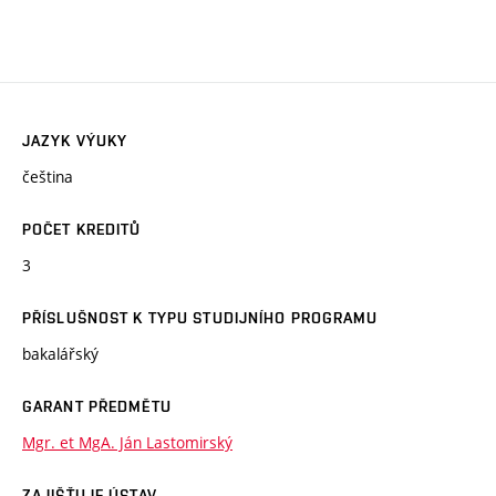
JAZYK VÝUKY
čeština
POČET KREDITŮ
3
PŘÍSLUŠNOST K TYPU STUDIJNÍHO PROGRAMU
bakalářský
GARANT PŘEDMĚTU
Mgr. et MgA. Ján Lastomirský
ZAJIŠŤUJE ÚSTAV