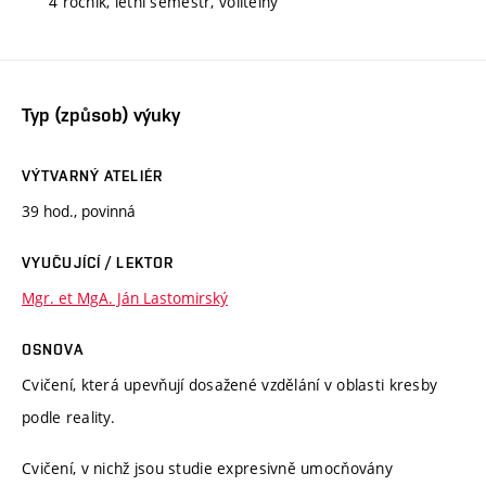
4 ročník, letní semestr, volitelný
Typ (způsob) výuky
VÝTVARNÝ ATELIÉR
39 hod., povinná
VYUČUJÍCÍ / LEKTOR
Mgr. et MgA. Ján Lastomirský
OSNOVA
Cvičení, která upevňují dosažené vzdělání v oblasti kresby
podle reality.
Cvičení, v nichž jsou studie expresivně umocňovány