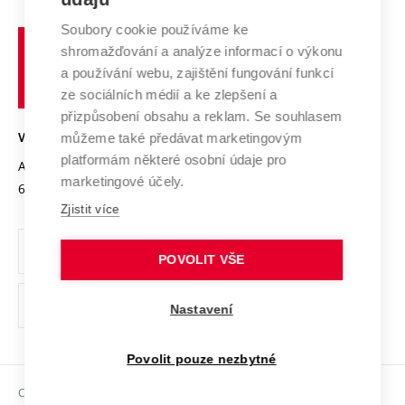
Systém zajišťování kvality výzkumu
Profil univerzity
Spolupráce se školami
Soubory cookie používáme ke
Vysoké
Výzkumné infrastruktury
shromažďování a analýze informací o výkonu
Udržitelná univerzita
učení
Služby univerzity
Transfer znalostí
a používání webu, zajištění fungování funkcí
technické
Podnikavá univerzita / ContriBUTe
Mezinárodní dohody
ze sociálních médií a ke zlepšení a
Open Science
v
Bezpečná univerzita
přizpůsobení obsahu a reklam. Se souhlasem
Univerzitní sítě
Brně
Projekty
můžeme také předávat marketingovým
VYSOKÉ UČENÍ TECHNICKÉ V BRNĚ
Vyznamenání
platformám některé osobní údaje pro
Projekty ze strukturálních fondů
Antonínská 548/1
www.vut.cz
marketingové účely.
Organizační struktura
602 00 Brno
vut@vutbr.cz
Specifický výzkum
Zjistit více
Úřední deska
Ochrana osobních údajů
POVOLIT VŠE
(externí
Pracovní příležitosti
Nastavení
odkaz)
Podpora a rozvoj zaměstnanců a studujících
Povolit pouze nezbytné
Rovné příležitosti
Copyright © 2026 VUT
Sociální bezpečí