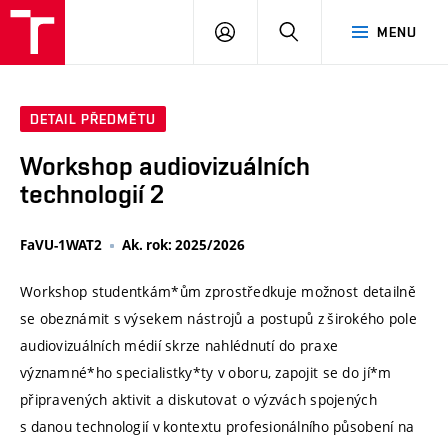
VUT
PŘIHLÁSIT
HLEDAT
MENU
SE
DETAIL PŘEDMĚTU
Workshop audiovizuálních
technologií 2
FaVU-1WAT2
Ak. rok: 2025/2026
Workshop studentkám*ům zprostředkuje možnost detailně
se obeznámit s výsekem nástrojů a postupů z širokého pole
audiovizuálních médií skrze nahlédnutí do praxe
významné*ho specialistky*ty v oboru, zapojit se do jí*m
připravených aktivit a diskutovat o výzvách spojených
s danou technologií v kontextu profesionálního působení na