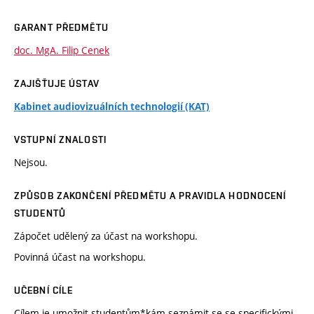
GARANT PŘEDMĚTU
doc. MgA. Filip Cenek
ZAJIŠŤUJE ÚSTAV
Kabinet audiovizuálních technologií (KAT)
VSTUPNÍ ZNALOSTI
Nejsou.
ZPŮSOB ZAKONČENÍ PŘEDMĚTU A PRAVIDLA HODNOCENÍ
STUDENTŮ
Zápočet udělený za účast na workshopu.
Povinná účast na workshopu.
UČEBNÍ CÍLE
Cílem je umožnit studentům*kám seznámit se se specifickými