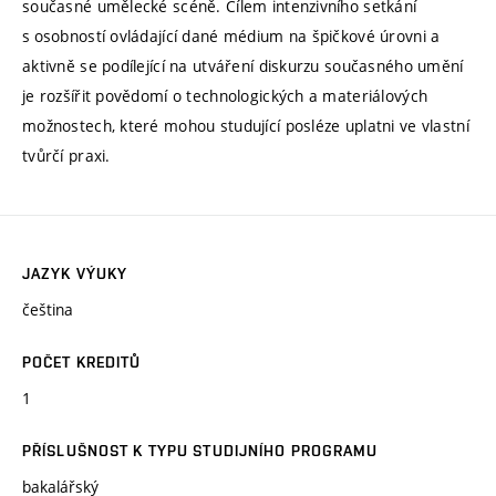
současné umělecké scéně. Cílem intenzivního setkání
s osobností ovládající dané médium na špičkové úrovni a
aktivně se podílející na utváření diskurzu současného umění
je rozšířit povědomí o technologických a materiálových
možnostech, které mohou studující posléze uplatni ve vlastní
tvůrčí praxi.
JAZYK VÝUKY
čeština
POČET KREDITŮ
1
PŘÍSLUŠNOST K TYPU STUDIJNÍHO PROGRAMU
bakalářský