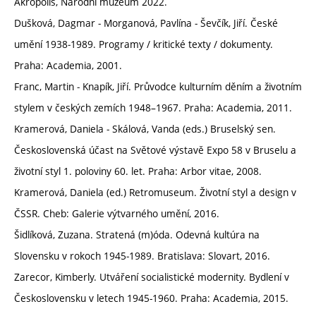
Akropolis, Národní muzeum 2022.
Dušková, Dagmar ‒ Morganová, Pavlína ‒ Ševčík, Jiří. České
umění 1938‒1989. Programy / kritické texty / dokumenty.
Praha: Academia, 2001.
Franc, Martin ‒ Knapík, Jiří. Průvodce kulturním děním a životním
stylem v českých zemích 1948–1967. Praha: Academia, 2011.
Kramerová, Daniela ‒ Skálová, Vanda (eds.) Bruselský sen.
Československá účast na Světové výstavě Expo 58 v Bruselu a
životní styl 1. poloviny 60. let. Praha: Arbor vitae, 2008.
Kramerová, Daniela (ed.) Retromuseum. Životní styl a design v
ČSSR. Cheb: Galerie výtvarného umění, 2016.
Šidlíková, Zuzana. Stratená (m)óda. Odevná kultúra na
Slovensku v rokoch 1945‒1989. Bratislava: Slovart, 2016.
Zarecor, Kimberly. Utváření socialistické modernity. Bydlení v
Československu v letech 1945-1960. Praha: Academia, 2015.