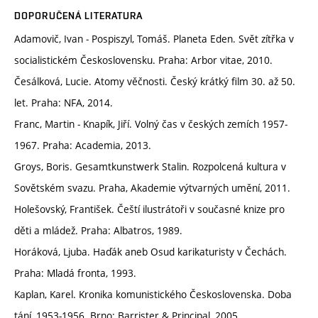
DOPORUČENÁ LITERATURA
Adamovič, Ivan ‒ Pospiszyl, Tomáš. Planeta Eden. Svět zítřka v
socialistickém Československu. Praha: Arbor vitae, 2010.
Česálková, Lucie. Atomy věčnosti. Český krátký film 30. až 50.
let. Praha: NFA, 2014.
Franc, Martin ‒ Knapík, Jiří. Volný čas v českých zemích 1957‒
1967. Praha: Academia, 2013.
Groys, Boris. Gesamtkunstwerk Stalin. Rozpolcená kultura v
Sovětském svazu. Praha, Akademie výtvarných umění, 2011.
Holešovský, František. Čeští ilustrátoři v současné knize pro
děti a mládež. Praha: Albatros, 1989.
Horáková, Ljuba. Haďák aneb Osud karikaturisty v Čechách.
Praha: Mladá fronta, 1993.
Kaplan, Karel. Kronika komunistického Československa. Doba
tání, 1953-1956. Brno: Barrister & Principal, 2005.