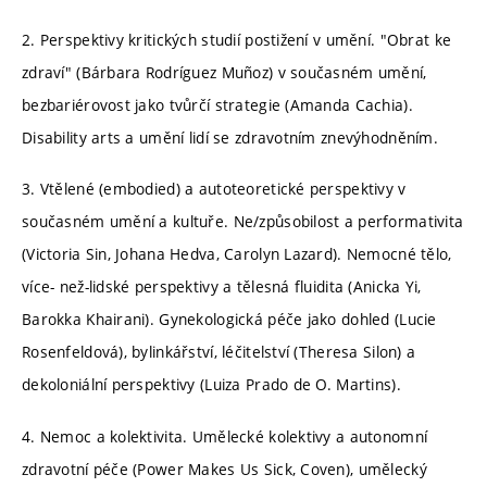
2. Perspektivy kritických studií postižení v umění. "Obrat ke
zdraví" (Bárbara Rodríguez Muñoz) v současném umění,
bezbariérovost jako tvůrčí strategie (Amanda Cachia).
Disability arts a umění lidí se zdravotním znevýhodněním.
3. Vtělené (embodied) a autoteoretické perspektivy v
současném umění a kultuře. Ne/způsobilost a performativita
(Victoria Sin, Johana Hedva, Carolyn Lazard). Nemocné tělo,
více- než-lidské perspektivy a tělesná fluidita (Anicka Yi,
Barokka Khairani). Gynekologická péče jako dohled (Lucie
Rosenfeldová), bylinkářství, léčitelství (Theresa Silon) a
dekoloniální perspektivy (Luiza Prado de O. Martins).
4. Nemoc a kolektivita. Umělecké kolektivy a autonomní
zdravotní péče (Power Makes Us Sick, Coven), umělecký