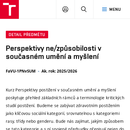
VUT
PŘIHLÁSIT
HLEDAT
MENU
SE
DETAIL PŘEDMĚTU
Perspektivy ne/způsobilosti v
současném umění a myšlení
FaVU-1PNvSUM
Ak. rok: 2025/2026
Kurz Perspektivy postižení v současném umění a myšlení
poskytuje přehled základních rámců a terminologie kritických
studií postižení. Budeme se zabývat zdravotním postižením
jako klíčovou sociální kategorií, srovnatelnou s kategoriemi
rasy, třídy nebo genderu. Bude nás zajímat, jakým způsobem
se tato kategorie a s ní spojené předsudky přepisují nejen do