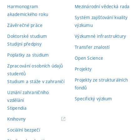
Harmonogram
Mezinárodní vědecká rada
akademického roku
Systém zajišťování kvality
Závěrečné práce
výzkumu
Doktorské studium
Výzkumné infrastruktury
Studijní předpisy
Transfer znalostí
Poplatky za studium
Open Science
Zpracování osobních údajů
Projekty
studentů
Projekty ze strukturálních
Studium a stáže v zahraničí
fondů
Uznání zahraničního
Specifický výzkum
vzdělání
Stipendia
(externí
Knihovny
odkaz)
Sociální bezpečí