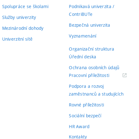
Spolupráce se školami
Podnikavá univerzita /
ContriBUTe
Služby univerzity
Bezpečná univerzita
Mezinárodní dohody
Vyznamenání
Univerzitní sítě
Organizační struktura
Úřední deska
Ochrana osobních údajů
(externí
Pracovní příležitosti
odkaz)
Podpora a rozvoj
zaměstnanců a studujících
Rovné příležitosti
Sociální bezpečí
HR Award
Kontakty