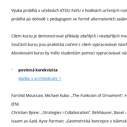
Výuka probíhá v učebnách KTDU FaVU v hodinách určených roz
probíhá po dohodě s pedagogem ve formě alternativních zadán
Cílem kurzu je demonstrovat příklady zdařilých i nezdařilých mal
Součástí kurzu jsou praktická cvičení s cílem vypracovávat návr
Absolvování kurzu by mělo studentům pomoci vypracovávat návr
povinná korekvizita
Malba v architektuře 1
Farshid Moussavi, Michael Kubo: „The Funkcion of Ornament“, H
(EN)
Christian Bjone: „Strategies i Collaboration“, Birkhäuser, Basel 
Isaam as-Said, Ayse Parman: „Geometrická koncepce v islámsk