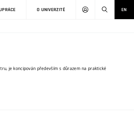
PŘIHLÁSIT
HLEDAT
UPRÁCE
O UNIVERZITĚ
EN
SE
tru, je koncipován především s důrazem na praktické