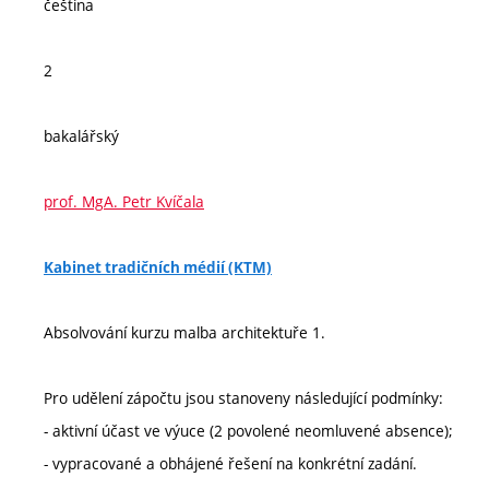
čeština
2
bakalářský
prof. MgA. Petr Kvíčala
Kabinet tradičních médií (KTM)
Absolvování kurzu malba architektuře 1.
Pro udělení zápočtu jsou stanoveny následující podmínky:
- aktivní účast ve výuce (2 povolené neomluvené absence);
- vypracované a obhájené řešení na konkrétní zadání.