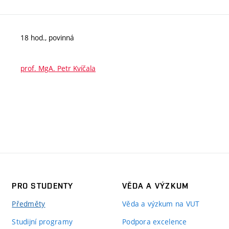
18 hod., povinná
prof. MgA. Petr Kvíčala
PRO STUDENTY
VĚDA A VÝZKUM
Předměty
Věda a výzkum na VUT
Studijní programy
Podpora excelence