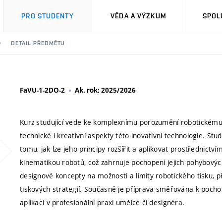
PRO STUDENTY
VĚDA A VÝZKUM
SPOL
DETAIL PŘEDMĚTU
FaVU-1-2DO-2
Ak. rok: 2025/2026
Kurz studující vede ke komplexnímu porozumění robotickému
technické i kreativní aspekty této inovativní technologie. Stud
tomu, jak lze jeho principy rozšířit a aplikovat prostřednict
kinematikou robotů, což zahrnuje pochopení jejich pohybovýc
designové koncepty na možnosti a limity robotického tisku, 
tiskových strategií. Současně je příprava směřována k pochope
aplikaci v profesionální praxi umělce či designéra.