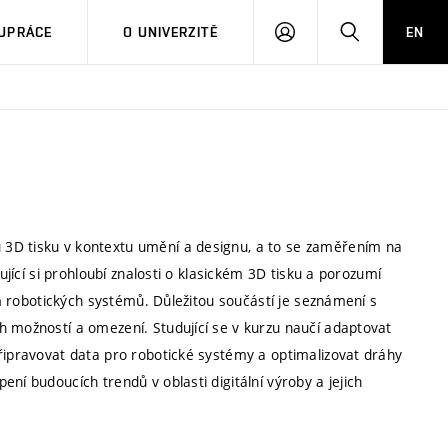
PŘIHLÁSIT
HLEDAT
UPRÁCE
O UNIVERZITĚ
EN
SE
 3D tisku v kontextu umění a designu, a to se zaměřením na
ující si prohloubí znalosti o klasickém 3D tisku a porozumí
vím robotických systémů. Důležitou součástí je seznámení s
h možností a omezení. Studující se v kurzu naučí adaptovat
připravovat data pro robotické systémy a optimalizovat dráhy
ní budoucích trendů v oblasti digitální výroby a jejich