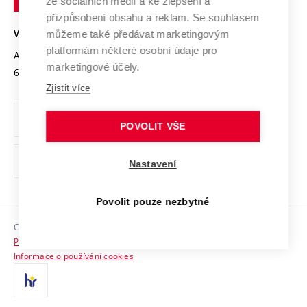
ze sociálních médií a ke zlepšení a
Open Science
v
Bezpečná univerzita
přizpůsobení obsahu a reklam. Se souhlasem
Univerzitní sítě
Brně
Projekty
můžeme také předávat marketingovým
VYSOKÉ UČENÍ TECHNICKÉ V BRNĚ
Vyznamenání
platformám některé osobní údaje pro
Projekty ze strukturálních fondů
Antonínská 548/1
www.vut.cz
marketingové účely.
Organizační struktura
602 00 Brno
vut@vutbr.cz
Specifický výzkum
Zjistit více
Úřední deska
Ochrana osobních údajů
POVOLIT VŠE
(externí
Pracovní příležitosti
Nastavení
odkaz)
Podpora a rozvoj zaměstnanců a studujících
Povolit pouze nezbytné
Rovné příležitosti
Copyright © 2026 VUT
Sociální bezpečí
Prohlášení o přístupnosti
HR Award
Informace o používání cookies
Kontakty