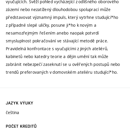
vyučujících. Svěží pohled vycházející z odlišného oborového
zázemí nebo nezatížený dlouhodobou spoluprací může
představovat významný impuls, který vytrhne studující*ho
z případné slepé uličky, posune ji*ho k novým a
nesamozřejmým řešením anebo naopak potvrdí
smysluplnost pokračování ve stávající metodě práce.
Pravidelná konfrontace s vyučujícími z jiných ateliérů,
kabinetů nebo katedry teorie a dějin umění tak může
zabránit nebezpečí zaseknutí se u ověřených postupů nebo
trendů preferovaných v domovském ateliéru studující*ho.
JAZYK VÝUKY
čeština
POČET KREDITŮ