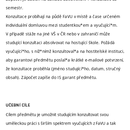
semestr.
Konzultace probíhají na půdě FaVU v místě a čase určeném
individuální domluvou mezi studentkou*em a vyučující*m.
V případě stáže na jiné VŠ v ČR nebo v zahraničí může
studující konzultaci absolvovat na hostující škole. Požádá
vyučující*ho, s níž*nímž konzultoval*a na hostitelské instituci,
aby garantovi předmětu poslal*a krátké e-mailové potvrzení,
že konzultace proběhla (jméno studující*ho, datum, stručný
obsah). Zápočet zapíše do IS garant předmětu.
UČEBNÍ CÍLE
Cílem předmětu je umožnit studujícím konzultovat svou
uměleckou práci s širším spektrem vyučujících z FaVU a tak