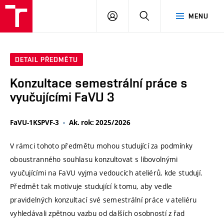
VUT
PŘIHLÁSIT
HLEDAT
MENU
SE
DETAIL PŘEDMĚTU
Konzultace semestrální práce s
vyučujícími FaVU 3
FaVU-1KSPVF-3
Ak. rok: 2025/2026
V rámci tohoto předmětu mohou studující za podmínky
oboustranného souhlasu konzultovat s libovolnými
vyučujícími na FaVU vyjma vedoucích ateliérů, kde studují.
Předmět tak motivuje studující k tomu, aby vedle
pravidelných konzultací své semestrální práce v ateliéru
vyhledávali zpětnou vazbu od dalších osobností z řad