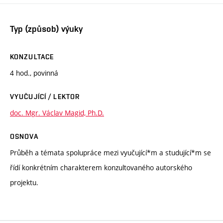
Typ (způsob) výuky
KONZULTACE
4 hod., povinná
VYUČUJÍCÍ / LEKTOR
doc. Mgr. Václav Magid, Ph.D.
OSNOVA
Průběh a témata spolupráce mezi vyučující*m a studující*m se
řídí konkrétním charakterem konzultovaného autorského
projektu.