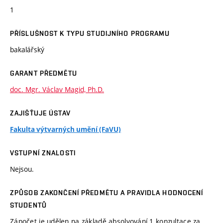
1
PŘÍSLUŠNOST K TYPU STUDIJNÍHO PROGRAMU
bakalářský
GARANT PŘEDMĚTU
doc. Mgr. Václav Magid, Ph.D.
ZAJIŠŤUJE ÚSTAV
Fakulta výtvarných umění (FaVU)
VSTUPNÍ ZNALOSTI
Nejsou.
ZPŮSOB ZAKONČENÍ PŘEDMĚTU A PRAVIDLA HODNOCENÍ
STUDENTŮ
Zápočet je udělen na základě absolvování 1 konzultace za