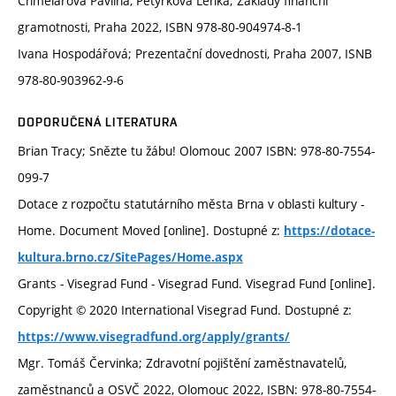
Chmelařová Pavlína, Petýrková Lenka; Základy finanční
gramotnosti, Praha 2022, ISBN 978-80-904974-8-1
Ivana Hospodářová; Prezentační dovednosti, Praha 2007, ISNB
978-80-903962-9-6
DOPORUČENÁ LITERATURA
Brian Tracy; Snězte tu žábu! Olomouc 2007 ISBN: 978-80-7554-
099-7
Dotace z rozpočtu statutárního města Brna v oblasti kultury -
Home. Document Moved [online]. Dostupné z:
https://dotace-
kultura.brno.cz/SitePages/Home.aspx
Grants - Visegrad Fund - Visegrad Fund. Visegrad Fund [online].
Copyright © 2020 International Visegrad Fund. Dostupné z:
https://www.visegradfund.org/apply/grants/
Mgr. Tomáš Červinka; Zdravotní pojištění zaměstnavatelů,
zaměstnanců a OSVČ 2022, Olomouc 2022, ISBN: 978-80-7554-