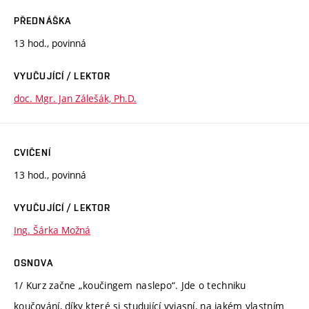
PŘEDNÁŠKA
13 hod., povinná
VYUČUJÍCÍ / LEKTOR
doc. Mgr. Jan Zálešák, Ph.D.
CVIČENÍ
13 hod., povinná
VYUČUJÍCÍ / LEKTOR
Ing. Šárka Možná
OSNOVA
1/ Kurz začne „koučingem naslepo“. Jde o techniku
koučování, díky které si studující vyjasní, na jakém vlastním