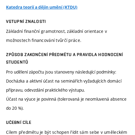
Katedra teorií a dějin umění (KTDU)
VSTUPNÍ ZNALOSTI
Základní finanční gramotnost, základní orientace v
možnostech financování tvůrčí práce.
ZPŮSOB ZAKONČENÍ PŘEDMĚTU A PRAVIDLA HODNOCENÍ
STUDENTŮ
Pro udělení zápočtu jsou stanoveny následující podmínky:
Docházka a aktivní účast na seminářích vyžadujících domácí
přípravu, odevzdání praktického výstupu.
Účast na výuce je povinná (tolerovaná je neomluvená absence
do 20 %).
UČEBNÍ CÍLE
Cílem předmětu je být schopen řídit sám sebe v uměleckém