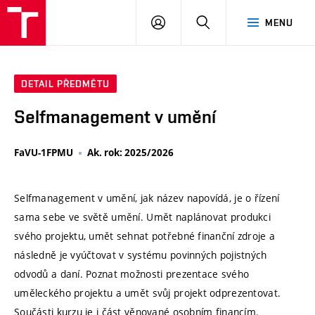
VUT
PŘIHLÁSIT
HLEDAT
MENU
SE
DETAIL PŘEDMĚTU
Selfmanagement v umění
FaVU-1FPMU
Ak. rok: 2025/2026
Selfmanagement v umění, jak název napovídá, je o řízení
sama sebe ve světě umění. Umět naplánovat produkci
svého projektu, umět sehnat potřebné finanční zdroje a
následně je vyúčtovat v systému povinných pojistných
odvodů a daní. Poznat možnosti prezentace svého
uměleckého projektu a umět svůj projekt odprezentovat.
Součásti kurzu je i část věnované osobním financím.