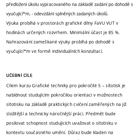
předložení úkolu vypracovaného na základě zadání po dohodě s
vyučující*m, - odevzdání splněných zadaných úkolů.
Výuka probíhá v prostorách grafické dílny FaVU VUT v
hodinách určených rozvrhem. Minimální účast je 85 %.
Nahrazování zameškané výuky probíhá po dohodě s
vyučující*m ve formě individuálních konzultací.
UČEBNÍ CÍLE
Cílem kurzu Grafické techniky pro pokročilé 5 – sítotisk je
nabídnout studujícím pokročilou orientaci v možnostech
sítotisku na základě praktických cvičení zaměřených na již
složitější a technicky náročnější práci. Předmět bude
posilovat schopnost studujících uvažovat o sítotisku v
kontextu současného umění. Důraz bude kladen na