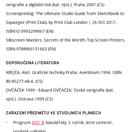
serigrafie a digitální tisk (kat. výst.). Praha 2007 (CS)
Screenprinting: The Ultimate Studio Guide from Sketchbook to
Squeegee (Print Club), by Print Club London | 26 Oct 2017,
ISBN10​ 0993299067 (EN)
Silkscreen Masters, Secrets of the World’s Top Screen Printers,
ISBN:9788866131663 (EN)
DOPORUČENÁ LITERATURA
KREJČA, Aleš. Grafické techniky.Praha: Aventinum.1994. ISBN
80-85277-48-4. (CS)
OVČÁČEK 1999 - Eduard OVČÁČEK: Česká serigrafie (kat.
výst.). Ostrava 1999 (CS)
ZAŘAZENÍ PŘEDMĚTU VE STUDIJNÍCH PLÁNECH
Program
DES_B
bakalářský 3 ročník, letní semestr,
povinně volitelný