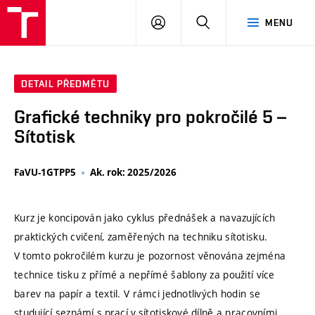
VUT
PŘIHLÁSIT
HLEDAT
MENU
SE
DETAIL PŘEDMĚTU
Grafické techniky pro pokročilé 5 –
Sítotisk
FaVU-1GTPP5
Ak. rok: 2025/2026
Kurz je koncipován jako cyklus přednášek a navazujících
praktických cvičení, zaměřených na techniku sítotisku.
V tomto pokročilém kurzu je pozornost věnována zejména
technice tisku z přímé a nepřímé šablony za použití více
barev na papír a textil. V rámci jednotlivých hodin se
studující seznámí s prací v sítotiskové dílně a pracovními